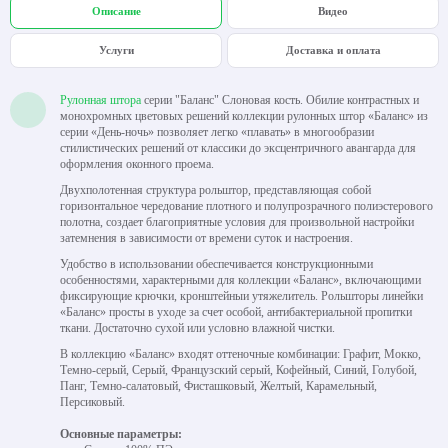
Описание
Видео
Услуги
Доставка и оплата
Рулонная штора
серии "Баланс" Слоновая кость. Обилие контрастных и
монохромных цветовых решений коллекции рулонных штор «Баланс» из
серии «День-ночь» позволяет легко «плавать» в многообразии
стилистических решений от классики до эксцентричного авангарда для
оформления оконного проема.
Двухполотенная структура рольштор, представляющая собой
горизонтальное чередование плотного и полупрозрачного полиэстерового
полотна, создает благоприятные условия для произвольной настройки
затемнения в зависимости от времени суток и настроения.
Удобство в использовании обеспечивается конструкционными
особенностями, характерными для коллекции «Баланс», включающими
фиксирующие крючки, кронштейныи утяжелитель. Рольшторы линейки
«Баланс» просты в уходе за счет особой, антибактериальной пропитки
ткани. Достаточно сухой или условно влажной чистки.
В коллекцию «Баланс» входят оттеночные комбинации: Графит, Мокко,
Темно-серый, Серый, Французский серый, Кофейный, Синий, Голубой,
Панг, Темно-салатовый, Фисташковый, Желтый, Карамельный,
Персиковый.
Основные параметры: