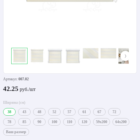
Артикул:
007.02
42.25
руб./шт
Ширина (см)
38
43
48
52
57
61
67
72
78
85
90
100
110
120
59x200
64x200
Ваш размер