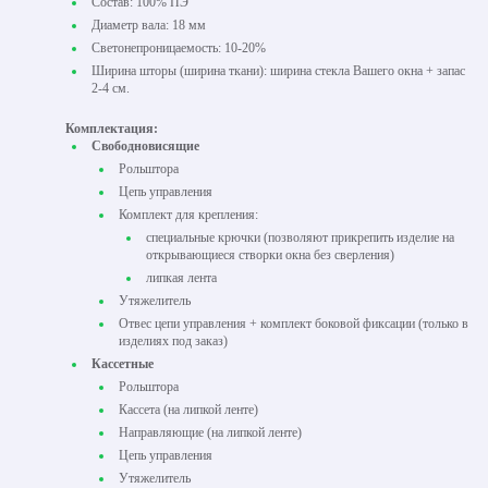
Состав: 100% ПЭ
Диаметр вала: 18 мм
Светонепроницаемость: 10-20%
Ширина шторы (ширина ткани): ширина стекла Вашего окна + запас
2-4 см.
Комплектация:
Свободновисящие
Рольштора
Цепь управления
Комплект для крепления:
специальные крючки (позволяют прикрепить изделие на
открывающиеся створки окна без сверления)
липкая лента
Утяжелитель
Отвес цепи управления + комплект боковой фиксации (только в
изделиях под заказ)
Кассетные
Рольштора
Кассета (на липкой ленте)
Направляющие (на липкой ленте)
Цепь управления
Утяжелитель