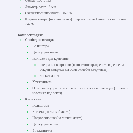
Состав: 100% ПЭ
Диаметр вала: 18 мм
Светонепроницаемость: 10-20%
Ширина шторы (ширина ткани): ширина стекла Вашего окна + запас
2-4 см.
Комплектация:
Свободновисящие
Рольштора
Цепь управления
Комплект для крепления:
специальные крючки (позволяют прикрепить изделие на
открывающиеся створки окна без сверления)
липкая лента
Утяжелитель
Отвес цепи управления + комплект боковой фиксации (только в
изделиях под заказ)
Кассетные
Рольштора
Кассета (на липкой ленте)
Направляющие (на липкой ленте)
Цепь управления
Утяжелитель