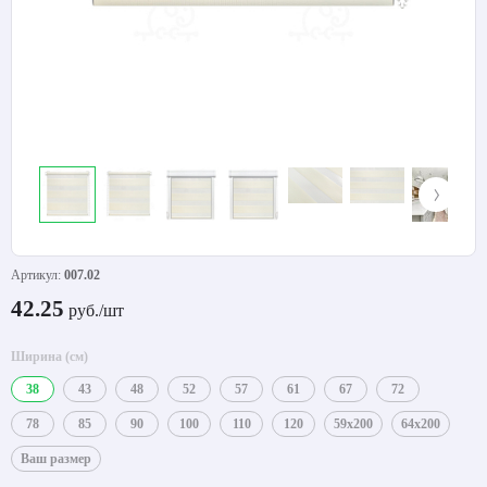
Артикул:
007.02
42.25
руб./шт
Ширина (см)
38
43
48
52
57
61
67
72
78
85
90
100
110
120
59x200
64x200
Ваш размер