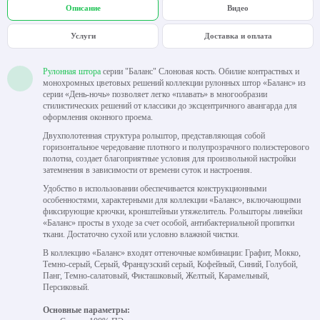
Описание
Видео
Услуги
Доставка и оплата
Рулонная штора
серии "Баланс" Слоновая кость. Обилие контрастных и
монохромных цветовых решений коллекции рулонных штор «Баланс» из
серии «День-ночь» позволяет легко «плавать» в многообразии
стилистических решений от классики до эксцентричного авангарда для
оформления оконного проема.
Двухполотенная структура рольштор, представляющая собой
горизонтальное чередование плотного и полупрозрачного полиэстерового
полотна, создает благоприятные условия для произвольной настройки
затемнения в зависимости от времени суток и настроения.
Удобство в использовании обеспечивается конструкционными
особенностями, характерными для коллекции «Баланс», включающими
фиксирующие крючки, кронштейныи утяжелитель. Рольшторы линейки
«Баланс» просты в уходе за счет особой, антибактериальной пропитки
ткани. Достаточно сухой или условно влажной чистки.
В коллекцию «Баланс» входят оттеночные комбинации: Графит, Мокко,
Темно-серый, Серый, Французский серый, Кофейный, Синий, Голубой,
Панг, Темно-салатовый, Фисташковый, Желтый, Карамельный,
Персиковый.
Основные параметры: