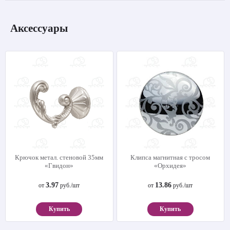
Аксессуары
Крючок метал. стеновой 35мм
Клипса магнитная с тросом
«Гвидон»
«Орхидея»
3.97
13.86
от
руб./шт
от
руб./шт
Купить
Купить