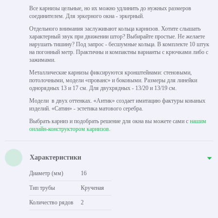
Все карнизы цельные, но их можно удлинить до нужных размеров
соединителем. Для эркерного окна - эркерный.
Отдельного внимания заслуживают кольца карнизов. Хотите слышать
характерный звук при движении штор? Выбирайте простые. Не желаете
нарушать тишину? Под запрос - бесшумные кольца. В комплекте 10 штук
на погонный метр. Практичны и компактны варианты с крючками либо с
зажимами.
Металлические карнизы фиксируются кронштейнами: стеновыми,
потолочными, модели «прованс» и боковыми. Размеры для линейки
однорядных 13 и 17 см. Для двухрядных - 13/20 и 13/19 см.
Модели в двух оттенках. «Антик» создает имитацию фактуры кованых
изделий. «Сатин» - эстетика матового серебра.
Выбрать карниз и подобрать решение для окна вы можете сами с
нашим
онлайн-конструктором карнизов
.
Характеристики
Диаметр (мм)
16
Тип трубы
Крученая
Количество рядов
2