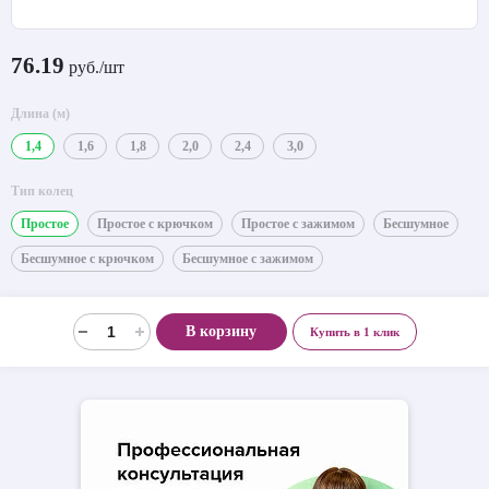
76.19
руб./шт
Длина (м)
1,4
1,6
1,8
2,0
2,4
3,0
Тип колец
Простое
Простое с крючком
Простое с зажимом
Бесшумное
Бесшумное с крючком
Бесшумное с зажимом
В корзину
Купить в 1 клик