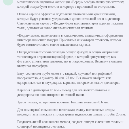
металлическим карнизам коллекции «Верди» особую ампирную эстетику,
которой всегда будет место в интерьере с претензией на статусность.
Основа карниза эффектно подхвачена утонченными кронштейнами,
которые будут успешно удерживать и дополнительный вес в виде штор.
Стилистически карнизу «Верди» будет комплиментарна дорогая тяжелая
ткань, однотонная или с минималистичным принтом.
«Верди» можно использовать в классическом, эклектичном оформлении
интерьера или стиле модерн. Приемлема и некоторая строгость, которая
будет соответствовать стилю наконечника карниза.
Он представляет собой сложную резную фигуру, в общих очертаниях
тяготеющую к трапециевидной форме, в которой присутствуют, как
фигуры с угловатыми гранями, так и гладкие детали. Вершину украшает
выпуклая полусфера.
Базу составляет труба-основа с гладкой, крученой или рифленой
поверхностью, а диаметр 16 или 25 мм. Вы можете выбрать как
однорядные, так и двухрядные карнизы, которые сочетают две шторы.
Карнизы с диаметром 16 мм - выход для невысокого потолка и
декорирования окна шторами из тонкой ткани.
Труба легкая, но при этом прочная. Толщина металла - 0.6 мм.
Для помещений с высокими потолками, если у вас тяжелые шторы
подходит эстетически и с точки зрения надежности диаметр трубы 25 мм.
Гладкость линий «оживляет» металл, создает тандем с летящим тюлем и
со шторой насыщенного оттенка.