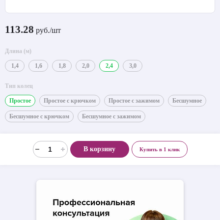
113.28
руб./шт
Длина (м)
1,4
1,6
1,8
2,0
2,4
3,0
Тип колец
Простое
Простое с крючком
Простое с зажимом
Бесшумное
Бесшумное с крючком
Бесшумное с зажимом
В корзину
Купить в 1 клик