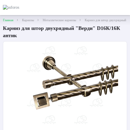
Главная
Карнизы
Металлические карнизы
Карниз для штор двухрядный "
Карниз для штор двухрядный "Верди" D16К/16К
антик