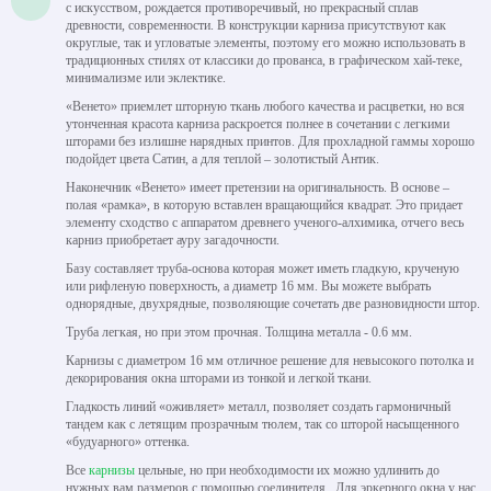
с искусством, рождается противоречивый, но прекрасный сплав
древности, современности. В конструкции карниза присутствуют как
округлые, так и угловатые элементы, поэтому его можно использовать в
традиционных стилях от классики до прованса, в графическом хай-теке,
минимализме или эклектике.
«Венето» приемлет шторную ткань любого качества и расцветки, но вся
утонченная красота карниза раскроется полнее в сочетании с легкими
шторами без излишне нарядных принтов. Для прохладной гаммы хорошо
подойдет цвета Сатин, а для теплой – золотистый Антик.
Наконечник «Венето» имеет претензии на оригинальность. В основе –
полая «рамка», в которую вставлен вращающийся квадрат. Это придает
элементу сходство с аппаратом древнего ученого-алхимика, отчего весь
карниз приобретает ауру загадочности.
Базу составляет труба-основа которая может иметь гладкую, крученую
или рифленую поверхность, а диаметр 16 мм. Вы можете выбрать
однорядные, двухрядные, позволяющие сочетать две разновидности штор.
Труба легкая, но при этом прочная. Толщина металла - 0.6 мм.
Карнизы с диаметром 16 мм отличное решение для невысокого потолка и
декорирования окна шторами из тонкой и легкой ткани.
Гладкость линий «оживляет» металл, позволяет создать гармоничный
тандем как с летящим прозрачным тюлем, так со шторой насыщенного
«будуарного» оттенка.
Все
карнизы
цельные, но при необходимости их можно удлинить до
нужных вам размеров с помощью соединителя . Для эркерного окна у нас