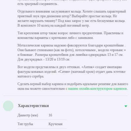
есть эркерный соединитель .
Отдельного внимания заслуживают кольца. Хотите слышать характерный
приятный звук при движении штор? Выбирайте простые кольца. Не
желаете нарушать тишину? Под ваш запрос у нас есть бесшумные кольца.
В комплекте 10 колец на каждый погонный метр.
Тип крепления штор также вопрос личного предпочтения. Практичны и
компактны варианты с крючками либо с зажимами.
Металлические карнизы надежно фиксируются благодаря кронштейнам .
Они бывают стеновыми (как на фото), потолочными , модели «прованс »
и боковые . Размеры кронштейнов для линейки однорядных 13 и 17 см.
Для двухрядных - 13/20 и 13/19 см.
Все модели представлены в двух оттенках. «Антик» создает имитацию
фактуры кованых изделий. «Сатин» (матовый хром) отдает дань эстетике
матового серебра.
Сделать верный выбор карниза и подобрать идеальное решение для вашего
окна вы можете самостоятельно с
нашим онлайн-конструктором карнизов
.
Характеристики
Диаметр (мм)
16
Тип трубы
Крученая