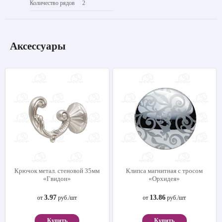
Количество рядов
2
Аксессуары
Крючок метал. стеновой 35мм
Клипса магнитная с тросом
«Гвидон»
«Орхидея»
3.97
13.86
от
руб./шт
от
руб./шт
Купить
Купить