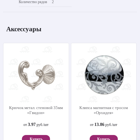
Количество рядов
2
Аксессуары
Крючок метал. стеновой 35мм
Клипса магнитная с тросом
«Гвидон»
«Орхидея»
3.97
13.86
от
руб./шт
от
руб./шт
Купить
Купить