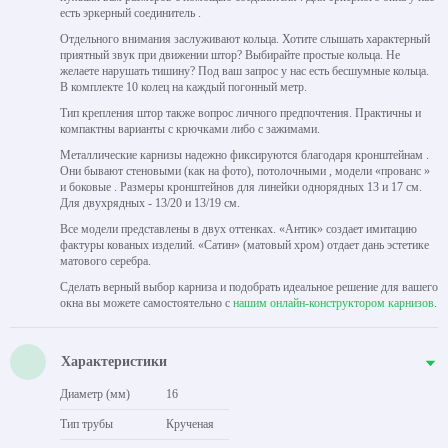
есть эркерный соединитель .
Отдельного внимания заслуживают кольца. Хотите слышать характерный
приятный звук при движении штор? Выбирайте простые кольца. Не
желаете нарушать тишину? Под ваш запрос у нас есть бесшумные кольца.
В комплекте 10 колец на каждый погонный метр.
Тип крепления штор также вопрос личного предпочтения. Практичны и
компактны варианты с крючками либо с зажимами.
Металлические карнизы надежно фиксируются благодаря кронштейнам .
Они бывают стеновыми (как на фото), потолочными , модели «прованс »
и боковые . Размеры кронштейнов для линейки однорядных 13 и 17 см.
Для двухрядных - 13/20 и 13/19 см.
Все модели представлены в двух оттенках. «Антик» создает имитацию
фактуры кованых изделий. «Сатин» (матовый хром) отдает дань эстетике
матового серебра.
Сделать верный выбор карниза и подобрать идеальное решение для вашего
окна вы можете самостоятельно с
нашим онлайн-конструктором карнизов
.
Характеристики
Диаметр (мм)
16
Тип трубы
Крученая