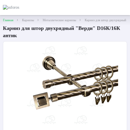
Главная
Карнизы
Металлические карнизы
Карниз для штор двухрядный "
Карниз для штор двухрядный "Верди" D16К/16К
антик