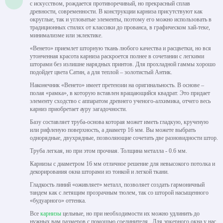
с искусством, рождается противоречивый, но прекрасный сплав
древности, современности. В конструкции карниза присутствуют как
округлые, так и угловатые элементы, поэтому его можно использовать в
традиционных стилях от классики до прованса, в графическом хай-теке,
минимализме или эклектике.
«Венето» приемлет шторную ткань любого качества и расцветки, но вся
утонченная красота карниза раскроется полнее в сочетании с легкими
шторами без излишне нарядных принтов. Для прохладной гаммы хорошо
подойдет цвета Сатин, а для теплой – золотистый Антик.
Наконечник «Венето» имеет претензии на оригинальность. В основе –
полая «рамка», в которую вставлен вращающийся квадрат. Это придает
элементу сходство с аппаратом древнего ученого-алхимика, отчего весь
карниз приобретает ауру загадочности.
Базу составляет труба-основа которая может иметь гладкую, крученую
или рифленую поверхность, а диаметр 16 мм. Вы можете выбрать
однорядные, двухрядные, позволяющие сочетать две разновидности штор.
Труба легкая, но при этом прочная. Толщина металла - 0.6 мм.
Карнизы с диаметром 16 мм отличное решение для невысокого потолка и
декорирования окна шторами из тонкой и легкой ткани.
Гладкость линий «оживляет» металл, позволяет создать гармоничный
тандем как с летящим прозрачным тюлем, так со шторой насыщенного
«будуарного» оттенка.
Все
карнизы
цельные, но при необходимости их можно удлинить до
нужных вам размеров с помощью соединителя . Для эркерного окна у нас