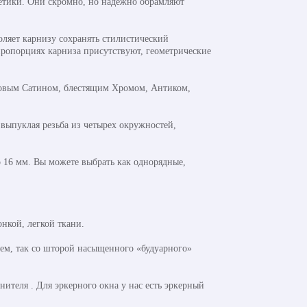
етики. Они скромно, но надежно обрамляют
ляет карнизу сохранять стилистический
пропорциях карниза присутствуют, геометрические
товым Сатином, блестящим Хромом, Антиком,
 выпуклая резьба из четырех окружностей,
р 16 мм. Вы можете выбрать как однорядные,
нкой, легкой ткани.
лем, так со шторой насыщенного «будуарного»
теля . Для эркерного окна у нас есть эркерный