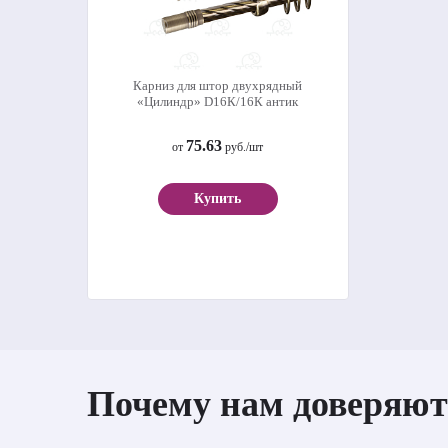
Карниз для штор двухрядный
«Цилиндр» D16К/16К антик
75.63
от
руб./шт
Купить
Почему нам доверяют