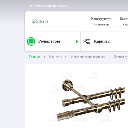
34 человек выбирают сейчас
Конструктор
Конс
рольштор
ка
Рольшторы
Карнизы
Главная
Карнизы
Металлические карнизы
Карниз д