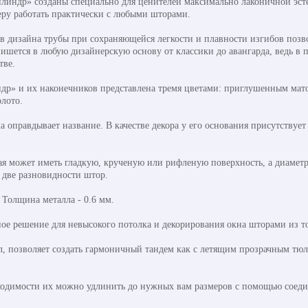
линдр» созданы специально для ценителей максимально лаконичной эст
ру работать практически с любыми шторами.
 дизайна трубы при сохраняющейся легкости и плавности изгибов позво
ишется в любую дизайнерскую основу от классики до авангарда, ведь в 
тве.
ндр» и их наконечников представлена тремя цветами: приглушенным ма
лото.
оправдывает название. В качестве декора у его основания присутствует
рая может иметь гладкую, крученую или рифленую поверхность, а диамет
 две разновидности штор.
. Толщина металла - 0.6 мм.
ое решение для невысокого потолка и декорирования окна шторами из то
л, позволяет создать гармоничный тандем как с летящим прозрачным тю
ходимости их можно удлинить до нужных вам размеров с помощью соедини