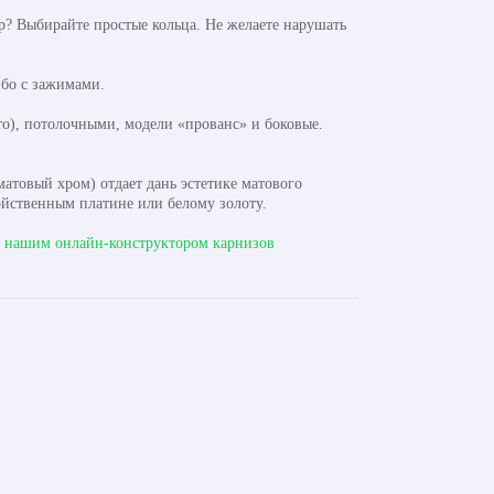
? Выбирайте простые кольца. Не желаете нарушать
бо с зажимами.
о), потолочными, модели «прованс» и боковые.
атовый хром) отдает дань эстетике матового
ойственным платине или белому золоту.
с
нашим онлайн-конструктором карнизов