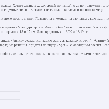
кольца. Хотите слышать характерный приятный звук при движении штор
ь бесшумные кольца. В комплекте 10 колец на каждый погонный метр.
 личного предпочтения. Практичны и компактны варианты с крючками ли
ксируются благодаря кронштейнам . Они бывают стеновыми (как на фот
днорядных 13 и 17 см. Для двухрядных - 13/20 и 13/19 см.
тенках. «Антик» создает имитацию фактуры кованых изделий. «Сатин» (м
 нарядные решения, придется по вкусу «Хром», с ювелирным блеском, св
одобрать идеальное решение для вашего окна вы можете самостоятельно 