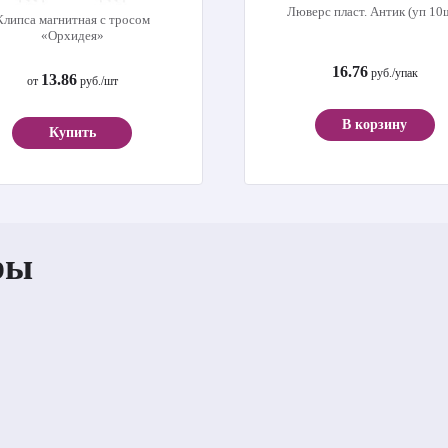
Люверс пласт. Антик (уп 10
Клипса магнитная с тросом
«Орхидея»
16.76
руб./упак
13.86
от
руб./шт
В корзину
Купить
ры