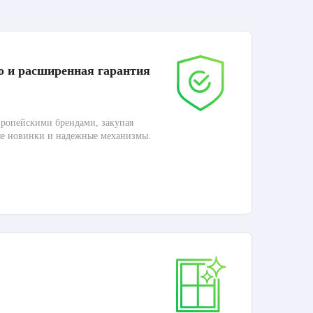
о и расширенная гарантия
До
ропейскими брендами, закупая
Дос
ые новинки и надежные механизмы.
Раб
П
Ка