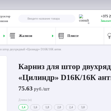
+375 2
труктор
Заказат
рнизов
Жалюзи
Плиссе
ля штор двухрядный «Цилиндр» D16К/16К антик
Карниз для штор двухря
«Цилиндр» D16К/16К ант
75.63
руб./шт
Длина (м)
1,4
1,6
1,8
2,0
2,4
3,0