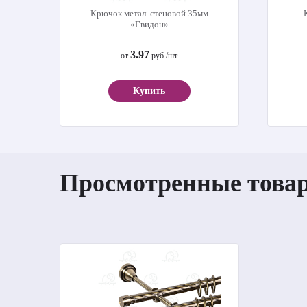
Крючок метал. стеновой 35мм
«Гвидон»
3.97
от
руб./шт
Купить
Просмотренные това