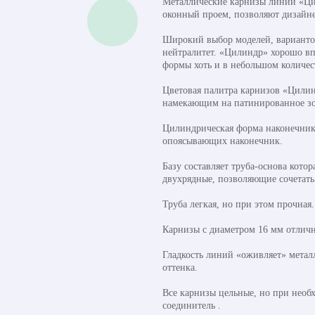
Металлические карнизы линии «Ци
оконный проем, позволяют дизайне
Широкий выбор моделей, вариантов
нейтралитет. «Цилиндр» хорошо вп
формы хоть и в небольшом количес
Цветовая палитра карнизов «Цили
намекающим на патинированное зо
Цилиндрическая форма наконечника 
опоясывающих наконечник.
Базу составляет труба-основа кото
двухрядные, позволяющие сочетать
Труба легкая, но при этом прочная
Карнизы с диаметром 16 мм отличн
Гладкость линий «оживляет» метал
оттенка.
Все карнизы цельные, но при необ
соединитель .