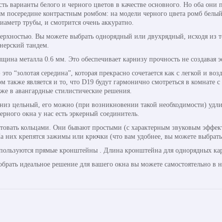
ть варианты белого и черного цветов в качестве основного. Но оба они
 посередине контрастным ромбом: на модели черного цвета ромб белый, 
аметр трубы, и смотрится очень аккуратно.
оверхностью. Вы можете выбрать однорядный или двухрядный, исходя из 
йнерский тандем.
щина металла 0.6 мм. Это обеспечивает карнизу прочность не создавая 
 это “золотая середина”, которая прекрасно сочетается как с легкой и в
также является и то, что D19 будут гармонично смотреться в комнате с 
же в авангардные стилистические решения.
арниз цельный, его можно (при возникновении такой необходимости) уд
ерного окна у нас есть эркерный соединитель.
товать кольцами. Они бывают простыми (с характерным звуковым эффек
а них крепятся зажимы или крючки (что вам удобнее, вы можете выбрать
спользуются прямые кронштейны . Длина кронштейна для однорядных карн
обрать идеальное решение для вашего окна вы можете самостоятельно в