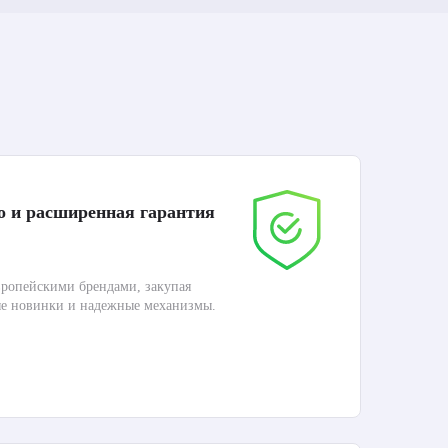
о и расширенная гарантия
До
ропейскими брендами, закупая
Дос
ые новинки и надежные механизмы.
Раб
П