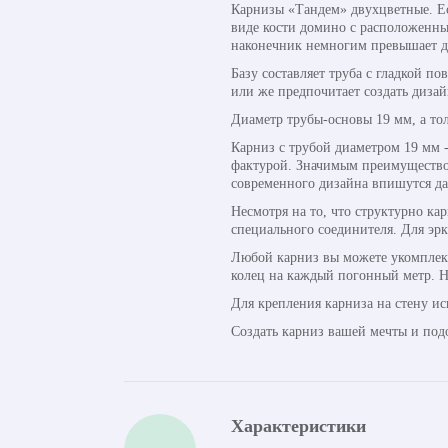
Карнизы «Тандем» двухцветные. Ес
виде кости домино с расположенным
наконечник немногим превышает ди
Базу составляет труба с гладкой п
или же предпочитает создать диза
Диаметр трубы-основы 19 мм, а тол
Карниз с трубой диаметром 19 мм -
фактурой. Значимым преимуществом 
современного дизайна впишутся да
Несмотря на то, что структурно к
специального соединителя. Для эрк
Любой карниз вы можете укомплек
колец на каждый погонный метр. Н
Для крепления карниза на стену и
Создать карниз вашей мечты и под
Характеристики