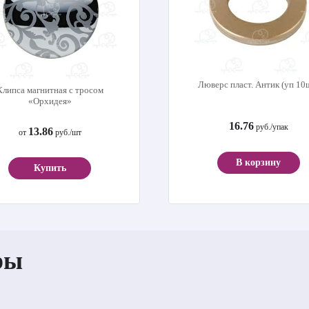
Люверс пласт. Антик (уп 10
Клипса магнитная с тросом
«Орхидея»
16.76
руб./упак
13.86
от
руб./шт
В корзину
Купить
ры