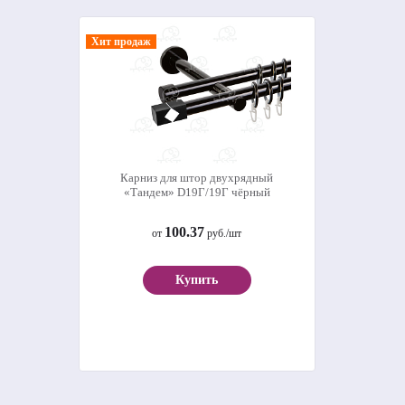
Хит продаж
Карниз для штор двухрядный
«Тандем» D19Г/19Г чёрный
100.37
от
руб./шт
Купить