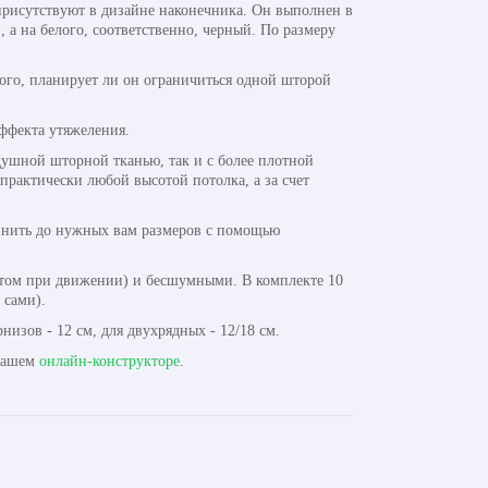
 присутствуют в дизайне наконечника. Он выполнен в
а на белого, соответственно, черный. По размеру
того, планирует ли он ограничиться одной шторой
эффекта утяжеления.
оздушной шторной тканью, так и с более плотной
практически любой высотой потолка, а за счет
линить до нужных вам размеров с помощью
том при движении) и бесшумными. В комплекте 10
 сами).
изов - 12 см, для двухрядных - 12/18 см.
 нашем
онлайн-конструкторе
.