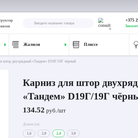
+375 2
труктор
Заказат
рнизов
Жалюзи
Плиссе
ля штор двухрядный «Тандем» D19Г/19Г чёрный
Карниз для штор двухря
«Тандем» D19Г/19Г чёрн
134.52
руб./шт
Длина (м)
1,6
2,0
2,4
3,0