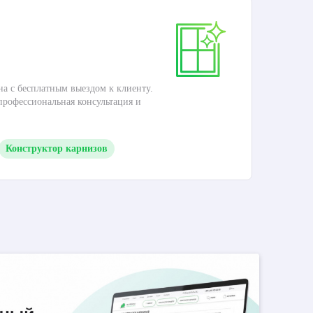
Ка
на с бесплатным выездом к клиенту.
Это
 профессиональная консультация и
кар
Конструктор карнизов
М