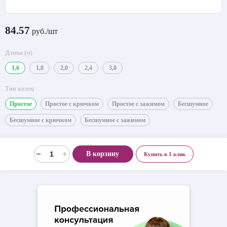
84.57
руб./шт
Длина (м)
1,6
1,8
2,0
2,4
3,0
Тип колец
Простое
Простое с крючком
Простое с зажимом
Бесшумное
Бесшумное с крючком
Бесшумное с зажимом
В корзину
Купить в 1 клик