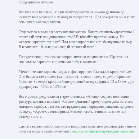
«будуарного» оттенка.
Все карнизы цельные, но при необходимости их можно удлинить до
нужных вам размеров с помощью соединителя . Для эркерного окна у нас
есть эркерный соединитель .
Отдельного внимания заслуживают кольца. Хотите слышать характерный
приятный звук при движении штор? Выбирайте простые кольца. Не
желаете нарушать тишину? Под ваш запрос у нас есть бесшумные кольца.
В комплекте 10 колец на каждый погонный метр.
Тип крепления штор также вопрос личного предпочтения. Практичны,
компактны варианты с крючками либо с зажимами.
Металлические карнизы надежно фиксируются благодаря кронштейнам .
Они бывают стеновыми (как на фото), потолочными, модели «прованс»,
боковые. Размеры кронштейнов для линейки однорядных 13 и 17 см. Для
двухрядных - 13/20 и 13/19 см.
Все модели представлены в трех оттенках. «Антик» создает имитацию
фактуры кованых изделий. «Сатин» (матовый хром) отдает дань эстетике
матового серебра. Тем же, кто предпочитает нарядные решения, придется
по вкусу «Хром», с ювелирным блеском, свойственным платине или
белому золоту.
Сделать верный выбор карниза и подобрать идеальное решение для вашего
окна вы можете самостоятельно с
нашим онлайн-конструктором карнизов
.