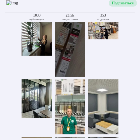
Подписаться
1033
23.5k
353
публикации
подписчиков
подписок