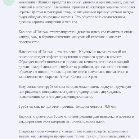
коллекции «Шишка» придется по вкусу ценителям оригинальных, смелых
решений в интерьере. Элегантная, прочная конструкция карниза позволяет
играть с цветом и фактурой штор, но визуальным преимуществом всегда
будут обладать природные мотивы. Это обусловлено соответствием
дизайна карниза концепции интерьера.
Карнизы «Шишка» станут акцентной деталью интерьера комнаты в стиле
кантри, эко-, в барочной эстетике, аккуратной классике, и оживят
пространство.
Наконечник «Шишка» - это его венец. Крупный и выразительный он
поневоле создает эффект присутствия орехового дерева в комнате.
Обращает на себя внимание и ювелирная точность исполнения каждой
детали, каждой линии от чешуйчатых ромбиков, до нежного листового
обрамления шишки, то как видоизменяется визуальное впечатление в
зависимости от покрытия Антик, Сатин или Хром.
Базу составляет труба-основа которая может иметь гладкую , крученую
или рифленую поверхность, а диаметр однорядные , двухрядные,
позволяющие сочетать две разновидности штор.
Труба легкая, но при этом прочная. Толщина металла - 0.6 мм.
Карнизы с диаметром 16 мм отличное решение для невысокого потолка и
декорирования окна шторами из тонкой и легкой ткани.
Гладкость линий «оживляет» металл, позволяет создать гармоничный
тандем как с летящим прозрачным тюлем, так со шторой насыщенного