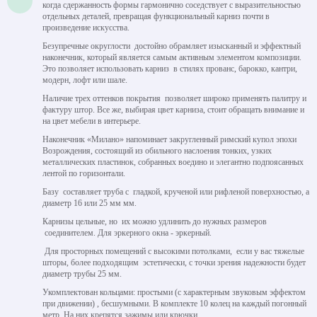
когда сдержанность формы гармонично соседствует с выразительностью
отдельных деталей, превращая функциональный карниз почти в
произведение искусства.
Безупречные округлости достойно обрамляет изысканный и эффектный
наконечник, который является самым активным элементом композиции.
Это позволяет использовать карниз в стилях прованс, барокко, кантри,
модерн, лофт или шале.
Наличие трех оттенков покрытия позволяет широко применять палитру и
фактуру штор. Все же, выбирая цвет карниза, стоит обращать внимание и
на цвет мебели в интерьере.
Наконечник «Милано» напоминает закругленный римский купол эпохи
Возрождения, состоящий из обильного наслоения тонких, узких
металлических пластинок, собранных воедино и элегантно подпоясанных
лентой по горизонтали.
Базу составляет труба с гладкой, крученой или рифленой поверхностью, а
диаметр 16 или 25 мм мм.
Карнизы цельные, но их можно удлинить до нужных размеров
соединителем. Для эркерного окна - эркерный.
Для просторных помещений с высокими потолками, если у вас тяжелые
шторы, более подходящим эстетически, с точки зрения надежности будет
диаметр трубы 25 мм.
Укомплектован кольцами: простыми (с характерным звуковым эффектом
при движении) , бесшумными. В комплекте 10 колец на каждый погонный
метр. На них крепятся зажимы или крючки.