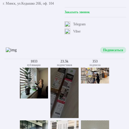
г. Минск, ул.Кедышко 26Б, оф. 104
Заказать звонок
Telegram
Viber
Подписаться
1033
23.5k
353
публикации
подписчиков
подписок