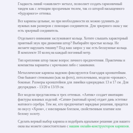
Гладкость линий «оживляет» металл, позволяет создать гармоничный
тандем как с летящим прозрачным тюлем, так со шторой насыщенного
«будуарного» оттенка.
Все карнизы цельные, но при необходимости их можно удлинить до
нужных вам размеров с помощью соединителя. Для эркерного окна у нас
есть эркерный соединитель.
Отдельного внимания заслуживают кольца. Хотите слышать характерный
приятный звук при движении штор? Выбирайте простые кольца. Не
желаете нарушать тишину? Под ваш запрос у нас есть бесшумные кольца.
В комплекте 10 колец на каждый погонный метр.
Тип крепления штор также вопрос личного предпочтения. Практичны и
компактны варианты с крючками либо с зажимами.
Металлические карнизы надежно фиксируются благодаря кронштейнам.
Они бывают стеновыми (как на фото), потолочными, модели «прованс»,
боковые. Размеры кронштейнов для линейки однорядных 13 и 17 см. Для
двухрядных - 13/20 и 13/19 см.
Все модели представлены в трех оттенках. «Антик» создает имитацию
фактуры кованых изделий. «Сатин» (матовый хром) отдает дань эстетике
матового серебра. Тем же, кто предпочитает нарядные решения, придется
по вкусу «Хром», с ювелирным блеском, свойственным платине или
белому золоту.
Сделать верный выбор карниза и подобрать идеальное решение для вашего
окна вы можете самостоятельно с
нашим онлайн-конструктором карнизов
.