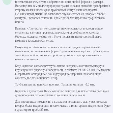
интерьерным элементом в обрамлении окна любой формы и размера.
Воплощенная в металле природная грация изделия способна преобразить в
сторону изысканности даже грубоватый контур оконного проема.
Ненавязчивый дизайн же позволяет ему сочетаться со шторами любой
фактуры, цветовых сочетаний кроме разве что нарочито графического
принта.
Карнизы «Лист розы» не только органично вольются в естественную
стилистику кантри и прованса, подчеркнут своеобразную эстетику
барокко, модерна, лофта, но и будут придавать неповторимый шарм
комнате в классическом стиле.
Визуальную гибкость металлической основе придает оригинальный
наконечник, исполненный в форме будто выплывающей из трубы карниза
тонкой розовой ветви, на которой распустилась пара трогательных и
нежных листочков.
Базу карнизов составляет труба-основа которая может иметь гладкую,
крученую или рифленую поверхность, а диаметр 16 или 25 мм. Вы можете
выбрать как однорядные, так и двухрядные карнизы, позволяющие
сочетать две разновидности штор.
Труба легкая, но при этом прочная. Толщина металла - 0.6 мм.
Карнизы с диаметром 16 мм отличное решение для невысокого потолка и
декорирования окна шторами из тонкой и легкой ткани.
Для просторных помещений с высокими потолками, если у вас тяжелые
шторы, более подходящим и эстетически, с точки зрения надежности будет
с диаметром трубы 25 мм.