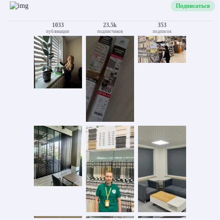
Подписаться
1033
23.5k
353
публикации
подписчиков
подписок