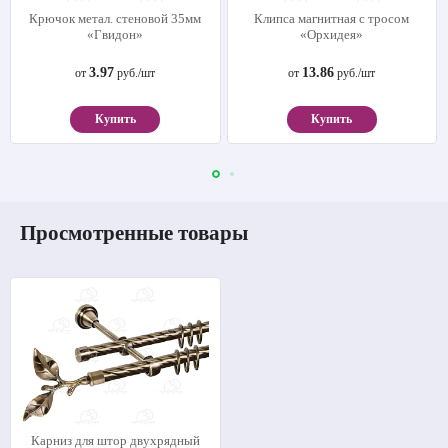
Крючок метал. стеновой 35мм
Клипса магнитная с тросом
«Гвидон»
«Орхидея»
3.97
13.86
от
руб./шт
от
руб./шт
Купить
Купить
Просмотренные товары
Карниз для штор двухрядный