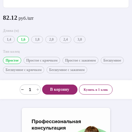
82.12
руб./шт
Длина (м)
1,4
1,6
1,8
2,0
2,4
3,0
Тип колец
Простое
Простое с крючком
Простое с зажимом
Бесшумное
Бесшумное с крючком
Бесшумное с зажимом
В корзину
Купить в 1 клик