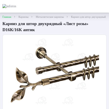
Главная
Карнизы
Металлические карнизы
Карниз для штор двухрядный «
Карниз для штор двухрядный «Лист розы»
D16К/16К антик