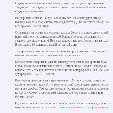
Гладкость линий «оживляет» металл, позволяет создать гармоничный
тандем как с летящим прозрачным тюлем, так со шторой насыщенного
«будуарного» оттенка.
Все карнизы цельные, но при необходимости их можно удлинить до
нужных вам размеров с помощью соединителя. Для эркерного окна у нас
есть эркерный соединитель.
Отдельного внимания заслуживают кольца. Хотите слышать характерный
приятный звук при движении штор? Выбирайте простые кольца. Не
желаете нарушать тишину? Под ваш запрос у нас есть бесшумные кольца.
В комплекте 10 колец на каждый погонный метр.
Тип крепления штор также вопрос личного предпочтения. Практичны и
компактны варианты с крючками либо с зажимами.
Металлические карнизы надежно фиксируются благодаря кронштейнам.
Они бывают стеновыми (как на фото), потолочными, модели «прованс»,
боковые. Размеры кронштейнов для линейки однорядных 13 и 17 см. Для
двухрядных - 13/20 и 13/19 см.
Все модели представлены в трех оттенках. «Антик» создает имитацию
фактуры кованых изделий. «Сатин» (матовый хром) отдает дань эстетике
матового серебра. Тем же, кто предпочитает нарядные решения, придется
по вкусу «Хром», с ювелирным блеском, свойственным платине или
белому золоту.
Сделать верный выбор карниза и подобрать идеальное решение для вашего
окна вы можете самостоятельно с
нашим онлайн-конструктором карнизов
.