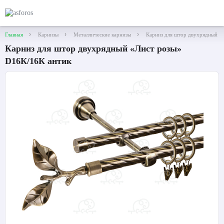
Главная
Карнизы
Металлические карнизы
Карниз для штор двухрядный «
Карниз для штор двухрядный «Лист розы»
D16К/16К антик