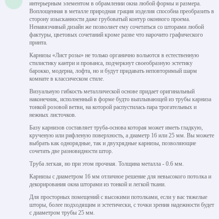
интерьерным элементом в обрамлении окна любой формы и размера.
Воплощенная в металле природная грация изделия способна преобразить в
сторону изысканности даже грубоватый контур оконного проема.
Ненавязчивый дизайн же позволяет ему сочетаться со шторами любой
фактуры, цветовых сочетаний кроме разве что нарочито графического
принта.
Карнизы «Лист розы» не только органично вольются в естественную
стилистику кантри и прованса, подчеркнут своеобразную эстетику
барокко, модерна, лофта, но и будут придавать неповторимый шарм
комнате в классическом стиле.
Визуальную гибкость металлической основе придает оригинальный
наконечник, исполненный в форме будто выплывающей из трубы карниза
тонкой розовой ветви, на которой распустилась пара трогательных и
нежных листочков.
Базу карнизов составляет труба-основа которая может иметь гладкую,
крученую или рифленую поверхность, а диаметр 16 или 25 мм. Вы можете
выбрать как однорядные, так и двухрядные карнизы, позволяющие
сочетать две разновидности штор.
Труба легкая, но при этом прочная. Толщина металла - 0.6 мм.
Карнизы с диаметром 16 мм отличное решение для невысокого потолка и
декорирования окна шторами из тонкой и легкой ткани.
Для просторных помещений с высокими потолками, если у вас тяжелые
шторы, более подходящим и эстетически, с точки зрения надежности будет
с диаметром трубы 25 мм.