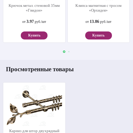
Крючок метал. стеновой 35мм
Клипса магнитная с тросом
«Гвидон»
«Орхидея»
3.97
13.86
от
руб./шт
от
руб./шт
Купить
Купить
Просмотренные товары
Карниз для штор двухрядный