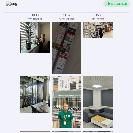
Подписаться
1033
23.5k
353
публикации
подписчиков
подписок