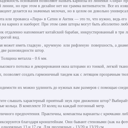
надежность основания позволяют назвать карнизы из линейки «Лира» пр
линии, но при этом в дизайне нет ни грамма витиеватости. Все их изящ
акцент делается на значимых мелочах, но в целом он довольно универсал
офта или прованса «Лира» в Сатин и Антик — это то, что нужно, ведь ег
ы на карниз и наоборот. При этом сами шторы могут быть абсолютно лю
к отдаленно напоминает китайский барабан, инкрустированный в три л
рогой вид.
орая может иметь гладкую , крученую или рифленую поверхность, а диаме
 две разновидности штор.
. Толщина металла - 0.6 мм.
высокого потолка и декорирования окна шторами из тонкой, легкой ткан
л, позволяет создать гармоничный тандем как с летящим прозрачным тю
ходимости их можно удлинить до нужных вам размеров с помощью соедин
тите слышать характерный приятный звук при движении штор? Выбирайт
ые кольца. В комплекте 10 колец на каждый погонный метр.
личного предпочтения. Практичны, компактны варианты с крючками либ
ксируются благодаря кронштейнам. Они бывают стеновыми (как на фото
днорядных 13 и 17 см. Для двухрядных - 13/20 и 13/19 см.