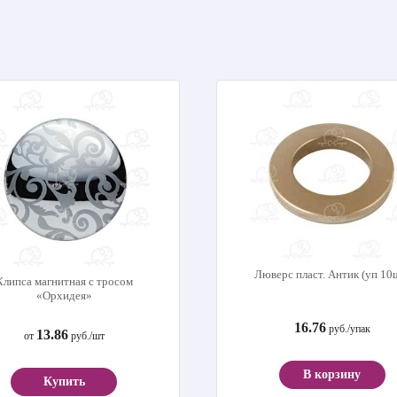
Люверс пласт. Антик (уп 10
Клипса магнитная с тросом
«Орхидея»
16.76
руб./упак
13.86
от
руб./шт
В корзину
Купить