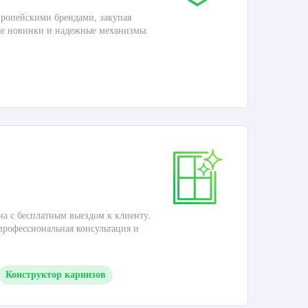
ропейскими брендами, закупая
Дос
ые новинки и надежные механизмы.
Раб
П
Ка
на с бесплатным выездом к клиенту.
Это
 профессиональная консультация и
кар
Конструктор карнизов
М