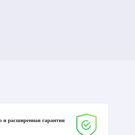
о и расширенная гарантия
До