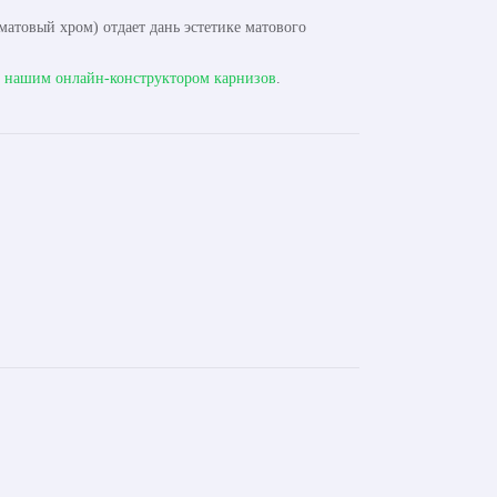
атовый хром) отдает дань эстетике матового
с
нашим онлайн-конструктором карнизов
.