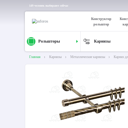
149 человек выбирают сейчас
Конструктор
Конс
рольштор
ка
Рольшторы
Карнизы
Главная
Карнизы
Металлические карнизы
Карниз д