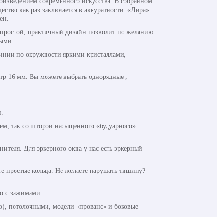
оизведением современного искусства. В собранном
ество как раз заключается в аккуратности. «Лира»
ен.
о простой, практичный дизайн позволит по желанию
быми.
инии по окружности яркими кристаллами,
тр 16 мм. Вы можете выбрать однорядные ,
и.
лем, так со шторой насыщенного «будуарного»
ителя. Для эркерного окна у нас есть эркерный
е простые кольца. Не желаете нарушать тишину?
о с зажимами.
), потолочными, модели «прованс» и боковые.