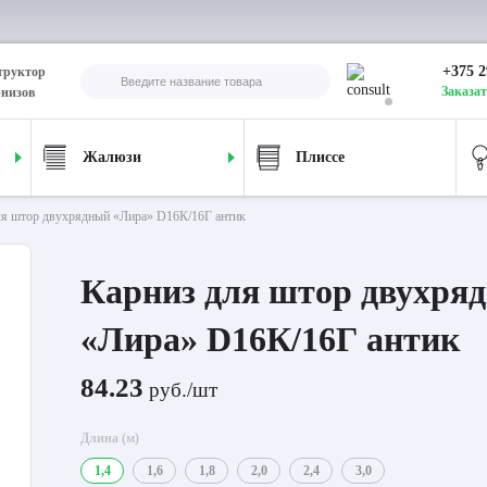
+375 2
труктор
Заказат
рнизов
Жалюзи
Плиссе
ля штор двухрядный «Лира» D16К/16Г антик
Карниз для штор двухря
«Лира» D16К/16Г антик
84.23
руб./шт
Длина (м)
1,4
1,6
1,8
2,0
2,4
3,0