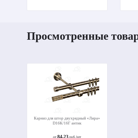
Просмотренные това
Карниз для штор двухрядный «Лира»
D16К/16Г антик
84.23
от
руб./шт