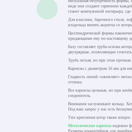
Визуальная безупречность формы, 
виде они создают гармонию каждой 
станет жемчужиной интерьера, где 
Для классики, барочного стиля, л
владельца менять акценты со штор
Циллиндрической формы наконечни
придающими ему по-настоящему до
Базу составляет труба-основа кот
двухрядные, позволяющие сочетать
Труба легкая, но при этом прочная
Карнизы с диаметром 16 мм для не
Гладкость линий «оживляет» метал
оттенка.
Все карнизы цельные, но при необ
соединитель.
Внимания заслуживают кольца. Хо
Под ваш запрос у нас есть бесшумн
Тип крепления штор также вопрос 
Металлические карнизы
надежно фи
Размеры кронштейнов для линейки о