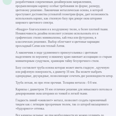
разработчиков современным дизайнерским направлениям,
предъявляющим карнизу особые требования по форме, размеру,
цветовому решению. Лаконичная металлическая основа, в которой
проступают достоинства угловатой геометрии форм, дает возможность
использовать карниз, как стилевую базу при декоре окна шторами
широкого цветового спектра.
«Квадро» благосклонен и к воздушному тюлю, к более плотной ткани.
Ненавязчивость дизайна позволяет успешно использовать его в
графических стилях минимализма, хай-тека или футуризма, в
классических решениях. Выбор облегчают и цветовые вариации:
прохладный Сатин или теплый Антик.
А наконечник в виде удлиненного прямоугольника с цветовым
выделением по верхнему и нижнему краю навевает ассоциации со старым
миниатюрным сундучком, хранящим тайну безупречного стиля.
Базу составляет труба-основа которая может иметь гладкую , крученую
или рифленую поверхность, а диаметр 16 мм. Вы можете выбрать
однорядные, двухрядные, позволяющие сочетать две разновидности штор.
Труба легкая, но при этом прочная. Толщина металла - 0.6 мм.
Карнизы с диаметром 16 мм отличное решение для невысокого потолка и
декорирования окна шторами из тонкой и легкой ткани.
Гладкость линий «оживляет» металл, позволяет создать гармоничный
тандем как с летящим прозрачным тюлем, так со шторой насыщенного
«будуарного» оттенка.
Все карнизы цельные, но при необходимости их можно удлинить до