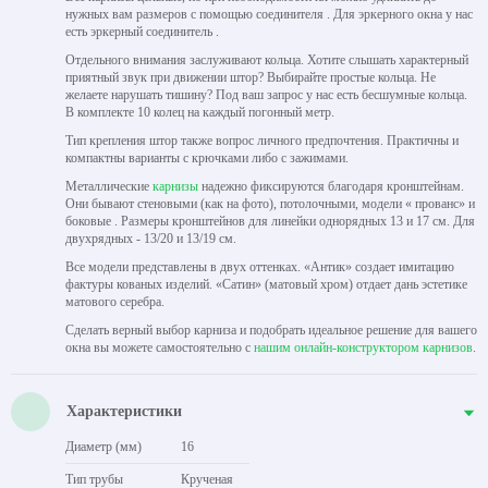
нужных вам размеров с помощью соединителя . Для эркерного окна у нас
есть эркерный соединитель .
Отдельного внимания заслуживают кольца. Хотите слышать характерный
приятный звук при движении штор? Выбирайте простые кольца. Не
желаете нарушать тишину? Под ваш запрос у нас есть бесшумные кольца.
В комплекте 10 колец на каждый погонный метр.
Тип крепления штор также вопрос личного предпочтения. Практичны и
компактны варианты с крючками либо с зажимами.
Металлические
карнизы
надежно фиксируются благодаря кронштейнам.
Они бывают стеновыми (как на фото), потолочными, модели « прованс» и
боковые . Размеры кронштейнов для линейки однорядных 13 и 17 см. Для
двухрядных - 13/20 и 13/19 см.
Все модели представлены в двух оттенках. «Антик» создает имитацию
фактуры кованых изделий. «Сатин» (матовый хром) отдает дань эстетике
матового серебра.
Сделать верный выбор карниза и подобрать идеальное решение для вашего
окна вы можете самостоятельно с
нашим онлайн-конструктором карнизов
.
Характеристики
Диаметр (мм)
16
Тип трубы
Крученая