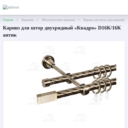
Главная
Карнизы
Металлические карнизы
Карниз для штор двухрядный «
Карниз для штор двухрядный «Квадро» D16К/16К
антик