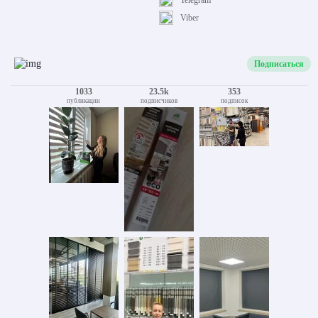
Telegram
Viber
Подписаться
1033
23.5k
353
публикации
подписчиков
подписок