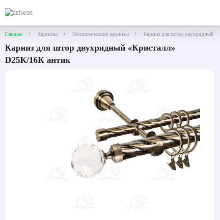
Главная
Карнизы
Металлические карнизы
Карниз для штор двухрядный «
Карниз для штор двухрядный «Кристалл»
D25К/16К антик