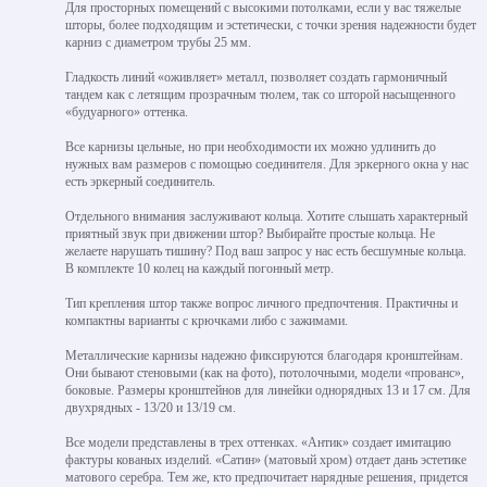
Для просторных помещений с высокими потолками, если у вас тяжелые
шторы, более подходящим и эстетически, с точки зрения надежности будет
карниз с диаметром трубы 25 мм.
Гладкость линий «оживляет» металл, позволяет создать гармоничный
тандем как с летящим прозрачным тюлем, так со шторой насыщенного
«будуарного» оттенка.
Все карнизы цельные, но при необходимости их можно удлинить до
нужных вам размеров с помощью соединителя. Для эркерного окна у нас
есть эркерный соединитель.
Отдельного внимания заслуживают кольца. Хотите слышать характерный
приятный звук при движении штор? Выбирайте простые кольца. Не
желаете нарушать тишину? Под ваш запрос у нас есть бесшумные кольца.
В комплекте 10 колец на каждый погонный метр.
Тип крепления штор также вопрос личного предпочтения. Практичны и
компактны варианты с крючками либо с зажимами.
Металлические карнизы надежно фиксируются благодаря кронштейнам.
Они бывают стеновыми (как на фото), потолочными, модели «прованс»,
боковые. Размеры кронштейнов для линейки однорядных 13 и 17 см. Для
двухрядных - 13/20 и 13/19 см.
Все модели представлены в трех оттенках. «Антик» создает имитацию
фактуры кованых изделий. «Сатин» (матовый хром) отдает дань эстетике
матового серебра. Тем же, кто предпочитает нарядные решения, придется