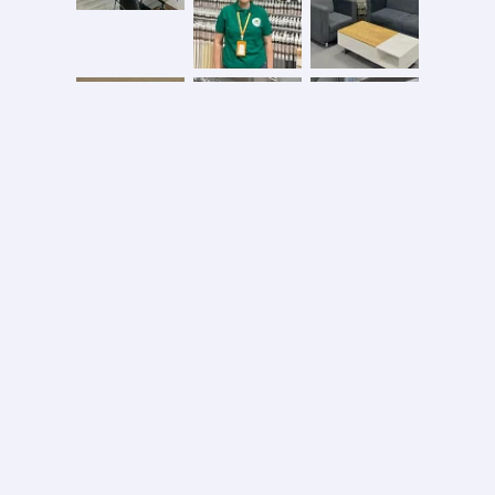
Безопасная оплата
2026 © ООО «АС ФОРОС»
УНП 691590051 выдан 20.08.2013, Минским райисполком. В торговом реестре с 20.08.2024
№724845
Вся информация на сайте – собственность интернет-магазина asforos.by.