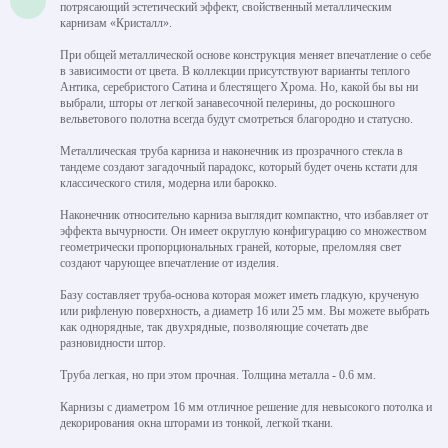
потрясающий эстетический эффект, свойственный металлическим
карнизам «Кристалл».
При общей металлической основе конструкция меняет впечатление о себе
в зависимости от цвета. В коллекции присутствуют варианты теплого
Антика, серебристого Сатина и блестящего Хрома. Но, какой бы вы ни
выбрали, шторы от легкой занавесочной пелерины, до роскошного
вельветового полотна всегда будут смотреться благородно и статусно.
Металлическая труба карниза и наконечник из прозрачного стекла в
тандеме создают загадочный парадокс, который будет очень кстати для
классического стиля, модерна или барокко.
Наконечник относительно карниза выглядит компактно, что избавляет от
эффекта вычурности. Он имеет округлую конфигурацию со множеством
геометрически пропорциональных граней, которые, преломляя свет
создают чарующее впечатление от изделия.
Базу составляет труба-основа которая может иметь гладкую, крученую
или рифленую поверхность, а диаметр 16 или 25 мм. Вы можете выбрать
как однорядные, так двухрядные, позволяющие сочетать две
разновидности штор.
Труба легкая, но при этом прочная. Толщина металла - 0.6 мм.
Карнизы с диаметром 16 мм отличное решение для невысокого потолка и
декорирования окна шторами из тонкой, легкой ткани.