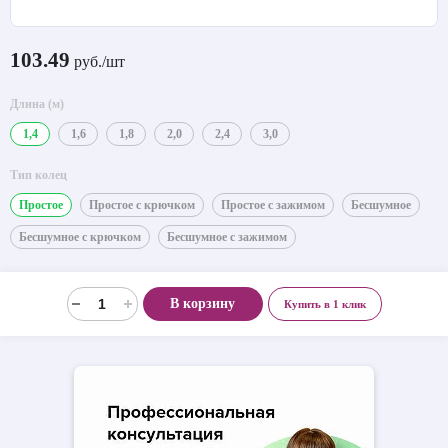
103.49
руб./шт
Длина (м)
1,4
1,6
1,8
2,0
2,4
3,0
Тип колец
Простое
Простое с крючком
Простое с зажимом
Бесшумное
Бесшумное с крючком
Бесшумное с зажимом
В корзину
Купить в 1 клик