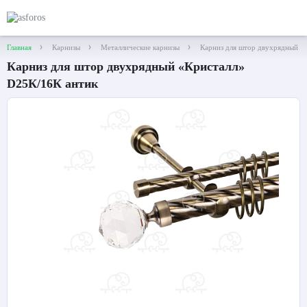
Главная
Карнизы
Металлические карнизы
Карниз для штор двухрядный «
Карниз для штор двухрядный «Кристалл»
D25К/16К антик