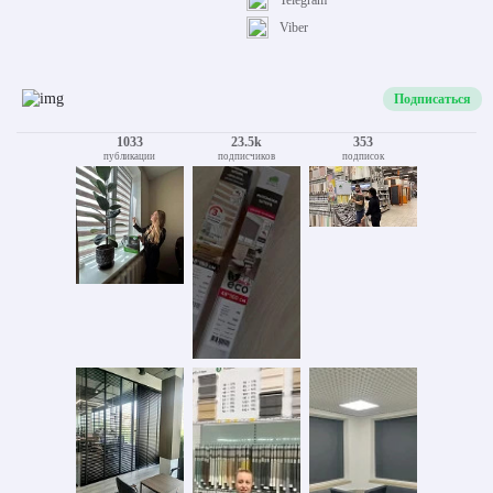
Telegram
Viber
Подписаться
1033
23.5k
353
публикации
подписчиков
подписок