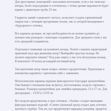
Для просторных помещений с высокими потолками, если у вас тяжелые
шторы, более подходящим и эстетически, с точки зрения надежности будет
карниз с диаметром трубы 25 мм.
Гладкость линий «оживляет» металл, позволяет создать гармоничный
тандем как с летящим прозрачным тюлем, так со шторой насыщенного
«будуарного» оттенка.
Все карнизы цельные, но при необходимости их можно удлинить до
нужных вам размеров с помощью соединителя. Для эркерного окна у нас
есть эркерный соединитель.
Отдельного внимания заслуживают кольца. Хотите слышать характерный
приятный звук при движении штор? Выбирайте простые кольца. Не
желаете нарушать тишину? Под ваш запрос у нас есть бесшумные кольца.
В комплекте 10 колец на каждый погонный метр.
Тип крепления штор также вопрос личного предпочтения. Практичны и
компактны варианты с крючками либо с зажимами.
Металлические карнизы надежно фиксируются благодаря кронштейнам.
Они бывают стеновыми (как на фото), потолочными, модели «прованс»,
боковые. Размеры кронштейнов для линейки однорядных 13 и 17 см. Для
двухрядных - 13/20 и 13/19 см.
Все модели представлены в трех оттенках. «Антик» создает имитацию
фактуры кованых изделий. «Сатин» (матовый хром) отдает дань эстетике
матового серебра. Тем же, кто предпочитает нарядные решения, придется