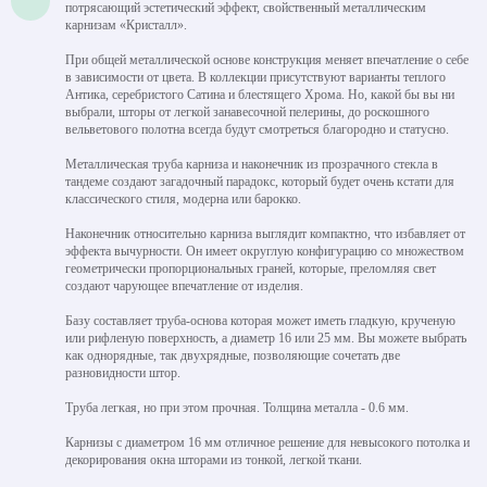
потрясающий эстетический эффект, свойственный металлическим
карнизам «Кристалл».
При общей металлической основе конструкция меняет впечатление о себе
в зависимости от цвета. В коллекции присутствуют варианты теплого
Антика, серебристого Сатина и блестящего Хрома. Но, какой бы вы ни
выбрали, шторы от легкой занавесочной пелерины, до роскошного
вельветового полотна всегда будут смотреться благородно и статусно.
Металлическая труба карниза и наконечник из прозрачного стекла в
тандеме создают загадочный парадокс, который будет очень кстати для
классического стиля, модерна или барокко.
Наконечник относительно карниза выглядит компактно, что избавляет от
эффекта вычурности. Он имеет округлую конфигурацию со множеством
геометрически пропорциональных граней, которые, преломляя свет
создают чарующее впечатление от изделия.
Базу составляет труба-основа которая может иметь гладкую, крученую
или рифленую поверхность, а диаметр 16 или 25 мм. Вы можете выбрать
как однорядные, так двухрядные, позволяющие сочетать две
разновидности штор.
Труба легкая, но при этом прочная. Толщина металла - 0.6 мм.
Карнизы с диаметром 16 мм отличное решение для невысокого потолка и
декорирования окна шторами из тонкой, легкой ткани.