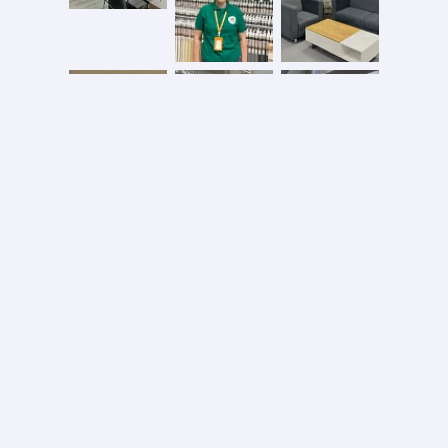
Безопасная оплата
2026 © ООО «АС ФОРОС»
УНП 691590051 выдан 20.08.2013, Минским райисполком. В торговом реестре с 20.08.2024
№724845
Вся информация на сайте – собственность интернет-магазина asforos.by.