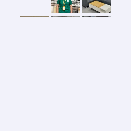
Безопасная оплата
2026 © ООО «АС ФОРОС»
УНП 691590051 выдан 20.08.2013, Минским райисполком. В торговом реестре с 20.08.2024
№724845
Вся информация на сайте – собственность интернет-магазина asforos.by.
Публикация/копирование информации с сайта без разрешения правообладателя запрещено.