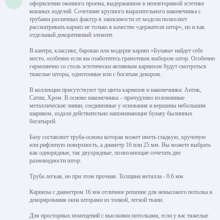
оформлении оконного проема, выдержанном в неповторимой эстетике
кованых изделий. Сочетание крупного выразительного наконечника с
трубами различных фактур в зависимости от модели позволяет
рассматривать карниз не только в качестве «держателя штор», но и как
отдельный декоративный элемент.
В кантри, классике, барокко или модерне карниз «Булава» найдет себе
место, особенно если вы озаботитесь грамотным выбором штор. Особенно
гармонично со столь эстетически активным карнизом будут смотреться
тяжелые шторы, однотонные или с богатым декором.
В коллекции присутствуют три цвета карнизов и наконечника: Антик,
Сатин, Хром. В основе наконечника – причудливо изломанные
металлические линии, соединенные у основания и вершины небольшим
шариком, издали действительно напоминающие булаву былинных
богатырей.
Базу составляет труба-основа которая может иметь гладкую, крученую
или рифленую поверхность, а диаметр 16 или 25 мм. Вы можете выбрать
как однорядные, так двухрядные, позволяющие сочетать две
разновидности штор.
Труба легкая, но при этом прочная. Толщина металла - 0.6 мм.
Карнизы с диаметром 16 мм отличное решение для невысокого потолка и
декорирования окна шторами из тонкой, легкой ткани.
Для просторных помещений с высокими потолками, если у вас тяжелые