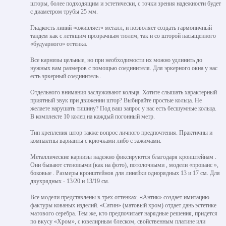
шторы, более подходящим и эстетически, с точки зрения надежности будет
с диаметром трубы 25 мм.
Гладкость линий «оживляет» металл, и позволяет создать гармоничный
тандем как с летящим прозрачным тюлем, так и со шторой насыщенного
«будуарного» оттенка.
Все карнизы цельные, но при необходимости их можно удлинить до
нужных вам размеров с помощью соединителя. Для эркерного окна у нас
есть эркерный соединитель .
Отдельного внимания заслуживают кольца. Хотите слышать характерный
приятный звук при движении штор? Выбирайте простые кольца. Не
желаете нарушать тишину? Под ваш запрос у нас есть бесшумные кольца.
В комплекте 10 колец на каждый погонный метр.
Тип крепления штор также вопрос личного предпочтения. Практичны и
компактны варианты с крючками либо с зажимами.
Металлические карнизы надежно фиксируются благодаря кронштейнам .
Они бывают стеновыми (как на фото), потолочными , модели «прованс »,
боковые . Размеры кронштейнов для линейки однорядных 13 и 17 см. Для
двухрядных - 13/20 и 13/19 см.
Все модели представлены в трех оттенках. «Антик» создает имитацию
фактуры кованых изделий. «Сатин» (матовый хром) отдает дань эстетике
матового серебра. Тем же, кто предпочитает нарядные решения, придется
по вкусу «Хром», с ювелирным блеском, свойственным платине или