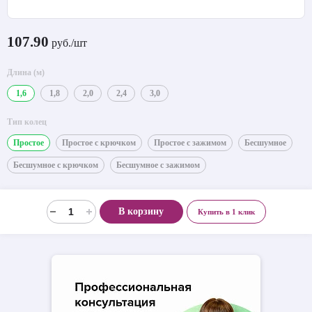
107.90
руб./шт
Длина (м)
1,6
1,8
2,0
2,4
3,0
Тип колец
Простое
Простое с крючком
Простое с зажимом
Бесшумное
Бесшумное с крючком
Бесшумное с зажимом
В корзину
Купить в 1 клик