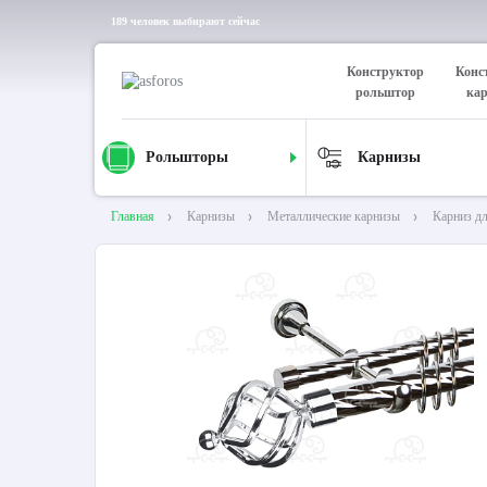
189 человек выбирают сейчас
Конструктор
Конс
рольштор
ка
Рольшторы
Карнизы
Главная
Карнизы
Металлические карнизы
Карниз д