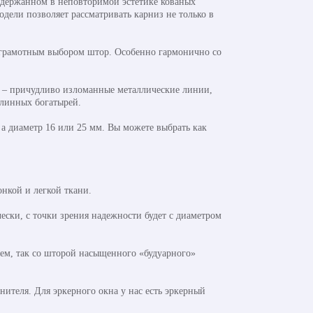
ыдержанном в неповторимой эстетике кованых
дели позволяет рассматривать карниз не только в
сь грамотным выбором штор. Особенно гармонично со
.
а – причудливо изломанные металлические линии,
линных богатырей.
 а диаметр 16 или 25 мм. Вы можете выбрать как
нкой и легкой ткани.
ски, с точки зрения надежности будет с диаметром
лем, так со шторой насыщенного «будуарного»
ителя. Для эркерного окна у нас есть эркерный