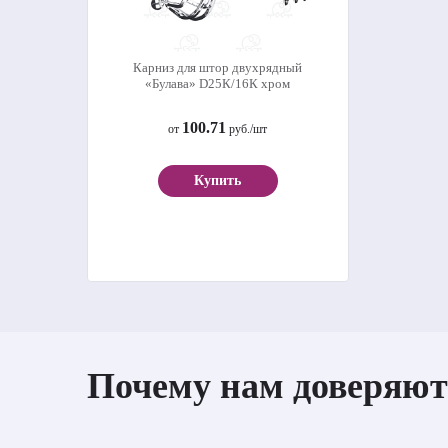
Карниз для штор двухрядный
«Булава» D25К/16К хром
100.71
от
руб./шт
Купить
Почему нам доверяют