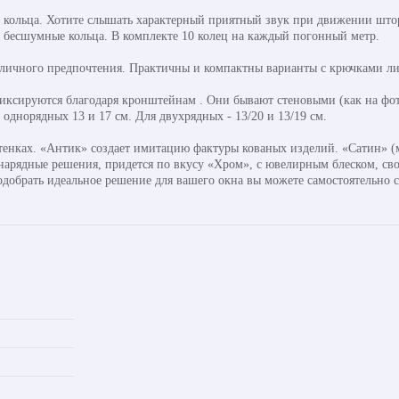
кольца. Хотите слышать характерный приятный звук при движении штор
ь бесшумные кольца. В комплекте 10 колец на каждый погонный метр.
 личного предпочтения. Практичны и компактны варианты с крючками ли
ксируются благодаря кронштейнам . Они бывают стеновыми (как на фото
днорядных 13 и 17 см. Для двухрядных - 13/20 и 13/19 см.
тенках. «Антик» создает имитацию фактуры кованых изделий. «Сатин» (м
 нарядные решения, придется по вкусу «Хром», с ювелирным блеском, св
одобрать идеальное решение для вашего окна вы можете самостоятельно 