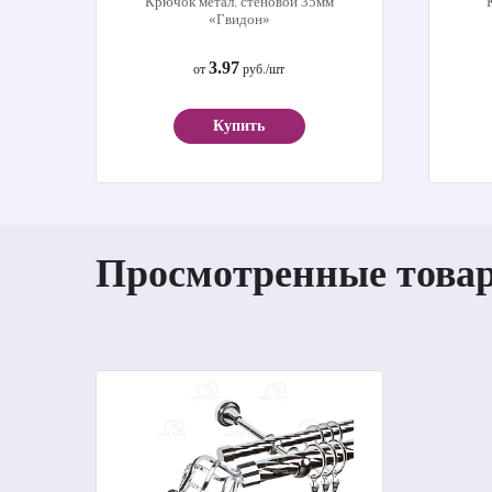
Крючок метал. стеновой 35мм
«Гвидон»
3.97
от
руб./шт
Купить
Просмотренные това