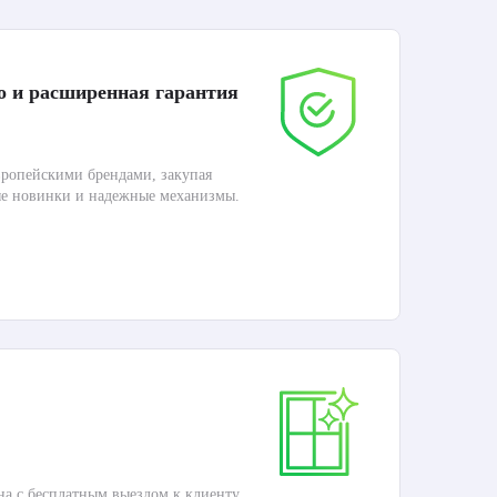
о и расширенная гарантия
До
ропейскими брендами, закупая
Дос
ые новинки и надежные механизмы.
Раб
П
Ка
на с бесплатным выездом к клиенту.
Это