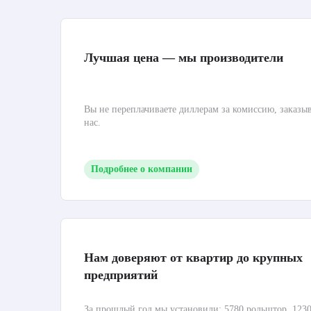
Лучшая цена — мы производители
Вы не переплачиваете диллерам за комиссию, заказы
нас.
Подробнее о компании
Нам доверяют от квартир до крупных
предприятий
За прошлый год мы установили: 5780 рольштор, 1230