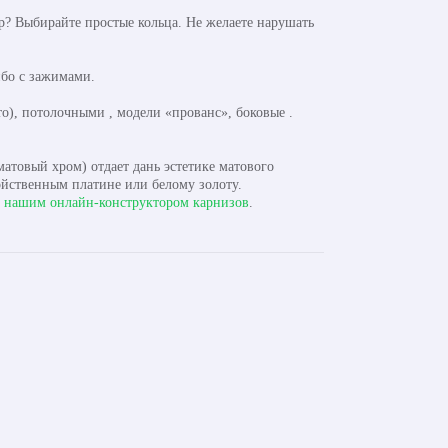
? Выбирайте простые кольца. Не желаете нарушать
бо с зажимами.
), потолочными , модели «прованс», боковые .
атовый хром) отдает дань эстетике матового
ойственным платине или белому золоту.
с
нашим онлайн-конструктором карнизов
.