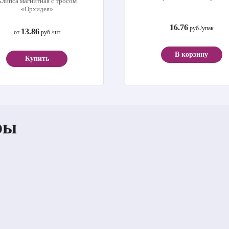
Клипса магнитная с тросом
«Орхидея»
16.76
руб./упак
13.86
от
руб./шт
В корзину
Купить
ры