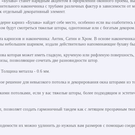
 «Булава» станет нарядным акцентом в оформлении оконного проема, в
ительного наконечника с трубами различных фактур в зависимости от мо
ак отдельный декоративный элемент.
одерне карниз «Булава» найдет себе место, особенно если вы озаботите
зом будут смотреться тяжелые шторы, однотонные или с богатым декором
та карнизов и наконечника: Антик, Сатин и Хром. В основе наконечник
ны небольшим шариком, издали действительно напоминающие булаву бы
нова которая может иметь гладкую, крученую или рифленую поверхность,
низы, позволяющие сочетать две разновидности штор.
. Толщина металла - 0.6 мм.
ое решение для невысокого потолка и декорирования окна шторами из то
ими потолками, если у вас тяжелые шторы, более подходящим и эстетиче
л, позволяет создать гармоничный тандем как с летящим прозрачным тю
ходимости их можно удлинить до нужных вам размеров с помощью соедин