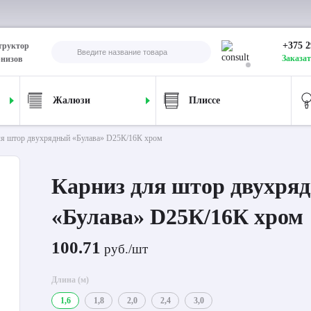
+375 2
труктор
Заказат
рнизов
Жалюзи
Плиссе
ля штор двухрядный «Булава» D25К/16К хром
Карниз для штор двухря
«Булава» D25К/16К хром
100.71
руб./шт
Длина (м)
1,6
1,8
2,0
2,4
3,0