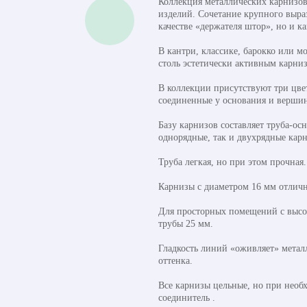
Коллекция металлических карнизов
изделий. Сочетание крупного выраз
качестве «держателя штор», но и к
В кантри, классике, барокко или м
столь эстетически активным карни
В коллекции присутствуют три цве
соединенные у основания и верши
Базу карнизов составляет труба-ос
однорядные, так и двухрядные кар
Труба легкая, но при этом прочная
Карнизы с диаметром 16 мм отличн
Для просторных помещений с высок
трубы 25 мм.
Гладкость линий «оживляет» метал
оттенка.
Все карнизы цельные, но при необ
соединитель .