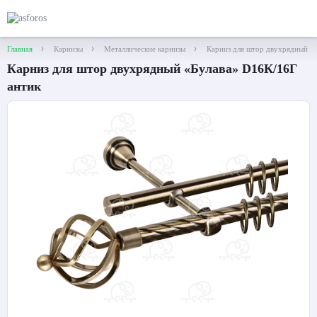
Главная
Карнизы
Металлические карнизы
Карниз для штор двухрядный «
Карниз для штор двухрядный «Булава» D16К/16Г
антик