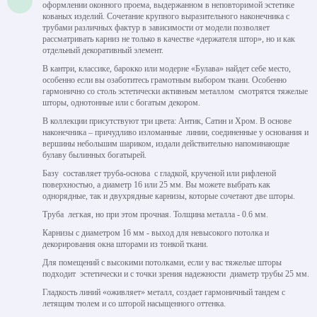
оформлении оконного проема, выдержанном в неповторимой эстетике
кованых изделий. Сочетание крупного выразительного наконечника с
трубами различных фактур в зависимости от модели позволяет
рассматривать карниз не только в качестве «держателя штор», но и как
отдельный декоративный элемент.
В кантри, классике, барокко или модерне «Булава» найдет себе место,
особенно если вы озаботитесь грамотным выбором ткани. Особенно
гармонично со столь эстетически активным металлом смотрятся тяжелые
шторы, однотонные или с богатым декором.
В коллекции присутствуют три цвета: Антик, Сатин и Хром. В основе
наконечника – причудливо изломанные линии, соединенные у основания и
вершины небольшим шариком, издали действительно напоминающие
булаву былинных богатырей.
Базу составляет труба-основа с гладкой, крученой или рифленой
поверхностью, а диаметр 16 или 25 мм. Вы можете выбрать как
однорядные, так и двухрядные карнизы, которые сочетают две шторы.
Труба легкая, но при этом прочная. Толщина металла - 0.6 мм.
Карнизы с диаметром 16 мм - выход для невысокого потолка и
декорирования окна шторами из тонкой ткани.
Для помещений с высокими потолками, если у вас тяжелые шторы
подходит эстетически и с точки зрения надежности диаметр трубы 25 мм.
Гладкость линий «оживляет» металл, создает гармоничный тандем с
летящим тюлем и со шторой насыщенного оттенка.