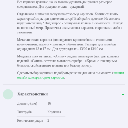
Все карнизы цельные, но их можно удлинить до нужных размеров
соединителем. Для эркерного окна - эркерный.
Отдельного внимания заслуживают кольца карнизов. Хотите слышать
характерный звук при движении штор? Выбирайте простые. Не желаете
нарушать тишину? Под запрос - бесшумные кольца. В комплекте 10 штук
на погонный метр. Практичны и компактны варианты с крючками либо с
зажимами.
Металлические карнизы фиксируются кронштейнами: стеновыми,
потолочными, модели «прованс» и боковыми. Размеры для линейки
однорядных 13 и 17 см. Для двухрядных - 13/20 и 13/19 см.
Модели в трех оттенках. «Антик» создает имитацию фактуры кованых
изделий. «Сатин»- эстетика матового серебра. «Хром» с ювелирным
блеском, свойственным платине или белому золоту.
Сделать выбор карниза и подобрать решение для окна вы можете с
нашим
онлайн-конструктором карнизов
.
Характеристики
Диаметр (мм)
16
Тип трубы
Крученая
Количество рядов
2