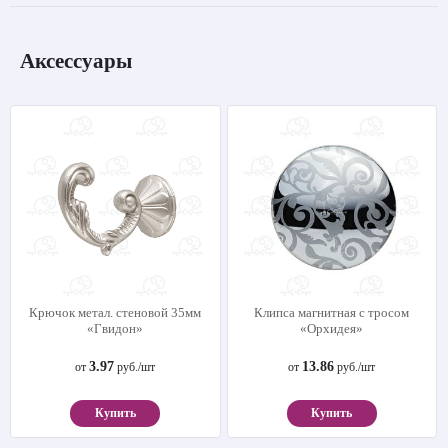
Аксессуары
Крючок метал. стеновой 35мм
Клипса магнитная с тросом
«Гвидон»
«Орхидея»
3.97
13.86
от
руб./шт
от
руб./шт
Купить
Купить