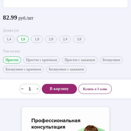
82.99
руб./шт
Длина (м)
1,4
1,6
1,8
2,0
2,4
3,0
Тип колец
Простое
Простое с крючком
Простое с зажимом
Бесшумное
Бесшумное с крючком
Бесшумное с зажимом
В корзину
Купить в 1 клик