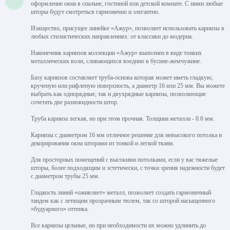
оформление окна в спальне, гостиной или детской комнате. С ними любые
шторы будут смотреться гармонично и элегантно.
Изящество, присущее линейке «Ажур», позволяет использовать карнизы в
любых стилистических направлениях: от классики до модерна.
Наконечник карнизов коллекции «Ажур» выполнен в виде тонких
металлических волн, сливающихся воедино в бусине-жемчужине.
Базу карнизов составляет труба-основа которая может иметь гладкую,
крученую или рифленую поверхность, а диаметр 16 или 25 мм. Вы можете
выбрать как однорядные, так и двухрядные карнизы, позволяющие
сочетать две разновидности штор.
Труба карниза легкая, но при этом прочная. Толщина металла - 0.6 мм.
Карнизы с диаметром 16 мм отличное решение для невысокого потолка и
декорирования окна шторами из тонкой и легкой ткани.
Для просторных помещений с высокими потолками, если у вас тяжелые
шторы, более подходящим и эстетически, с точки зрения надежности будет
с диаметром трубы 25 мм.
Гладкость линий «оживляет» металл, позволяет создать гармоничный
тандем как с летящим прозрачным тюлем, так со шторой насыщенного
«будуарного» оттенка.
Все карнизы цельные, но при необходимости их можно удлинить до