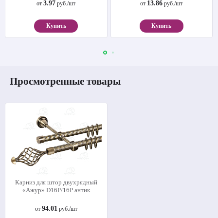
3.97
13.86
от
руб./шт
от
руб./шт
Купить
Купить
Просмотренные товары
Карниз для штор двухрядный
«Ажур» D16Р/16Р антик
94.01
от
руб./шт