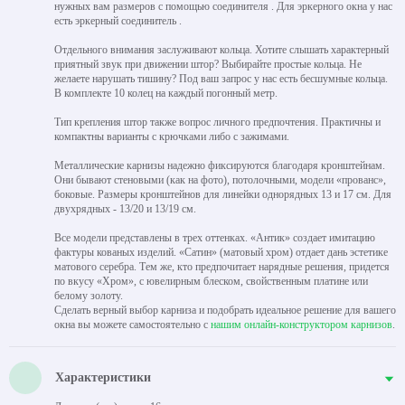
нужных вам размеров с помощью соединителя . Для эркерного окна у нас
есть эркерный соединитель .
Отдельного внимания заслуживают кольца. Хотите слышать характерный
приятный звук при движении штор? Выбирайте простые кольца. Не
желаете нарушать тишину? Под ваш запрос у нас есть бесшумные кольца.
В комплекте 10 колец на каждый погонный метр.
Тип крепления штор также вопрос личного предпочтения. Практичны и
компактны варианты с крючками либо с зажимами.
Металлические карнизы надежно фиксируются благодаря кронштейнам.
Они бывают стеновыми (как на фото), потолочными, модели «прованс»,
боковые. Размеры кронштейнов для линейки однорядных 13 и 17 см. Для
двухрядных - 13/20 и 13/19 см.
Все модели представлены в трех оттенках. «Антик» создает имитацию
фактуры кованых изделий. «Сатин» (матовый хром) отдает дань эстетике
матового серебра. Тем же, кто предпочитает нарядные решения, придется
по вкусу «Хром», с ювелирным блеском, свойственным платине или
белому золоту.
Сделать верный выбор карниза и подобрать идеальное решение для вашего
окна вы можете самостоятельно с
нашим онлайн-конструктором карнизов
.
Характеристики