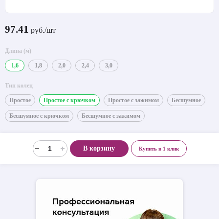
97.41
руб./шт
Длина (м)
1,6
1,8
2,0
2,4
3,0
Тип колец
Простое
Простое с крючком
Простое с зажимом
Бесшумное
Бесшумное с крючком
Бесшумное с зажимом
В корзину
Купить в 1 клик