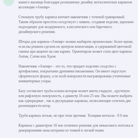
вашего жилища благодаря роскошному дизайну металлических карнизов
коллекции «Ампир».
Стильную трубу карниза венчает наконечник с точеной гравировкой.
Таким образом простота соседствует с шиком, создавая изделие, идеально
подходящее для модернового, классического или барочного
дизайнерского решения.
Шторы для карниза «Ампир» можно выбирать произвольно: более яркие,
если вы решили сделать их центром композиции, и сдержанной цветовой
гаммы при акценте на сам карниз. Ориентиром может стать цвет карниза:
Антик, Сатин или Хром.
Наконечник «Ампир» - это то, что придает изделию сходство с
артефактами, покрытыми древними письменами. Он имеет округлую
сферическую форму, а по всей поверхности выгравированы утонченные
миниатюрные узоры.
Базу составляет труба-основа которая может иметь гладкую , крученую
или рифленую поверхность, а диаметр 16 или 25 мм. Вы можете выбрать
как однорядные , так и двухрядные карнизы, позволяющие сочетать две
разновидности штор.
Труба карниза легкая, но при этом прочная. Толщина металла - 0.6 мм.
Карнизы с диаметром 16 мм отличное решение для невысокого потолка и
декорирования окна шторами из тонкой и легкой ткани.