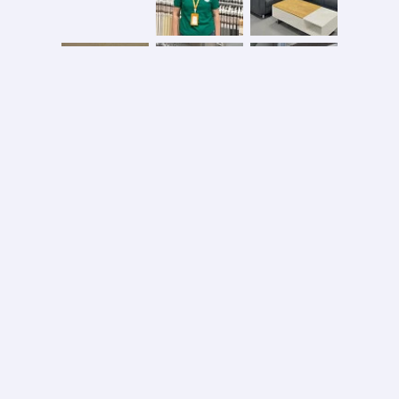
Безопасная оплата
2026 © ООО «АС ФОРОС»
УНП 691590051 выдан 20.08.2013, Минским райисполком. В торговом реестре с 20.08.2024
№724845
Вся информация на сайте – собственность интернет-магазина asforos.by.
Публикация/копирование информации с сайта без разрешения правообладателя запрещено.