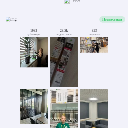
Viber
Подписаться
1033
23.5k
353
публикации
подписчиков
подписок