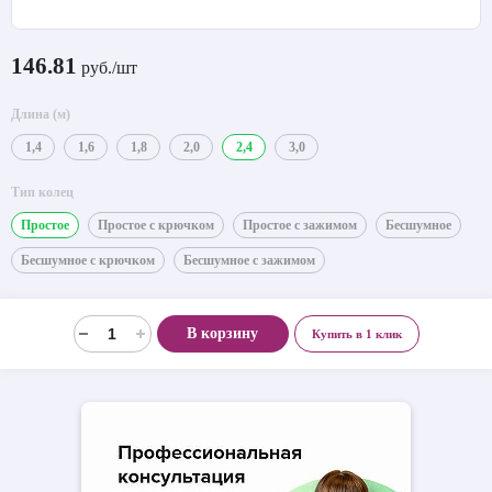
146.81
руб./шт
Длина (м)
1,4
1,6
1,8
2,0
2,4
3,0
Тип колец
Простое
Простое с крючком
Простое с зажимом
Бесшумное
Бесшумное с крючком
Бесшумное с зажимом
В корзину
Купить в 1 клик