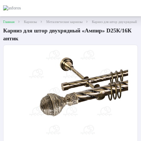
Главная
Карнизы
Металлические карнизы
Карниз для штор двухрядный «
Карниз для штор двухрядный «Ампир» D25К/16К
антик