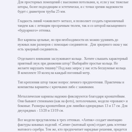
Для просторных помещений с высокими потолками, и, если у вас тяжелые
шторы, более подходящим и эстетически, и с точки зрения надежности
будет с диаметром трубы 25 мм.
Гладкость линий «оживляет» металл, и позволяет создать гармоничный
тандем как с летящим прозрачным тюлем, так и со шторой насыщенного
«будуарного» оттенка.
Все карнизы цельные, но при необходимости их можно удлинить до
нужных вам размеров с помощью соединителя . Для эркерного окна у нас
есть эркерный соединитель .
Отдельного внимания заслуживают кольца . Хотите слышать характерный
приятный звук при движении штор? Выбирайте простые кольца. Не
желаете нарушать тишину? Под ваш запрос у нас есть бесшумные кольца.
В комплекте 10 колец на каждый погонный метр.
Тип крепления штор также вопрос личного предпочтения. Практичны и
компактны варианты с крючками либо с зажимами.
Металлические карнизы надежно фиксируются благодаря кронштейнам.
Они бывают стеновыми (как на фото), потолочными, модели «прованс» и
боковые. Размеры кронштейнов для линейки однорядных 13 и 17 см. Для
двухрядных - 13/20 и 13/19 см.
Все модели представлены в трех оттенках. «Антик» создает имитацию
фактуры кованых изделий. «Сатин» (матовый хром) отдает дань эстетике
матового серебра. Тем же, кто предпочитает нарядные решения, придется