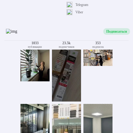
Telegram
Viber
Подписаться
1033
23.5k
353
публикации
подписчиков
подписок