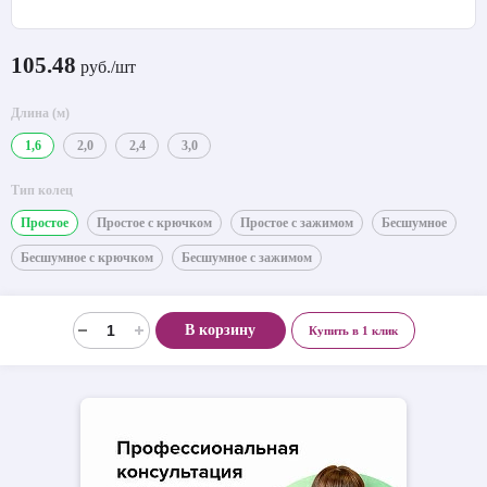
105.48
руб./шт
Длина (м)
1,6
2,0
2,4
3,0
Тип колец
Простое
Простое с крючком
Простое с зажимом
Бесшумное
Бесшумное с крючком
Бесшумное с зажимом
В корзину
Купить в 1 клик