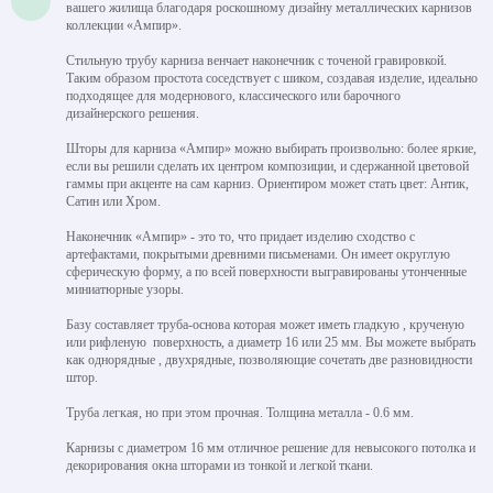
вашего жилища благодаря роскошному дизайну металлических карнизов
коллекции «Ампир».
Стильную трубу карниза венчает наконечник с точеной гравировкой.
Таким образом простота соседствует с шиком, создавая изделие, идеально
подходящее для модернового, классического или барочного
дизайнерского решения.
Шторы для карниза «Ампир» можно выбирать произвольно: более яркие,
если вы решили сделать их центром композиции, и сдержанной цветовой
гаммы при акценте на сам карниз. Ориентиром может стать цвет: Антик,
Сатин или Хром.
Наконечник «Ампир» - это то, что придает изделию сходство с
артефактами, покрытыми древними письменами. Он имеет округлую
сферическую форму, а по всей поверхности выгравированы утонченные
миниатюрные узоры.
Базу составляет труба-основа которая может иметь гладкую , крученую
или рифленую поверхность, а диаметр 16 или 25 мм. Вы можете выбрать
как однорядные , двухрядные, позволяющие сочетать две разновидности
штор.
Труба легкая, но при этом прочная. Толщина металла - 0.6 мм.
Карнизы с диаметром 16 мм отличное решение для невысокого потолка и
декорирования окна шторами из тонкой и легкой ткани.