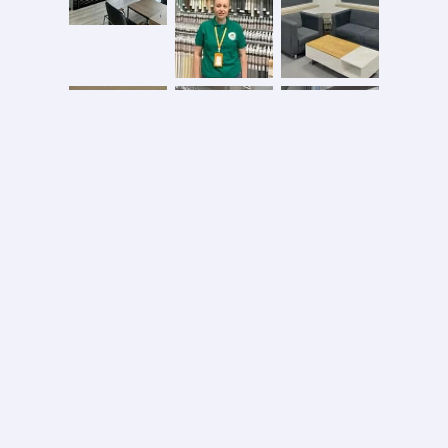
Безопасная оплата
2026 © ООО «АС ФОРОС»
УНП 691590051 выдан 20.08.2013, Минским райисполком. В торговом реестре с 20.08.2024
№724845