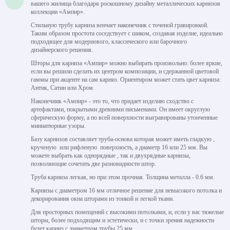
вашего жилища благодаря роскошному дизайну металлических карнизов
коллекции «Ампир».
Стильную трубу карниза венчает наконечник с точеной гравировкой.
Таким образом простота соседствует с шиком, создавая изделие, идеально
подходящее для модернового, классического или барочного
дизайнерского решения.
Шторы для карниза «Ампир» можно выбирать произвольно: более яркие,
если вы решили сделать их центром композиции, и сдержанной цветовой
гаммы при акценте на сам карниз. Ориентиром может стать цвет карниза:
Антик, Сатин или Хром.
Наконечник «Ампир» - это то, что придает изделию сходство с
артефактами, покрытыми древними письменами. Он имеет округлую
сферическую форму, а по всей поверхности выгравированы утонченные
миниатюрные узоры.
Базу карнизов составляет труба-основа которая может иметь гладкую ,
крученую или рифленую поверхность, а диаметр 16 или 25 мм. Вы
можете выбрать как однорядные , так и двухрядные карнизы,
позволяющие сочетать две разновидности штор.
Труба карниза легкая, но при этом прочная. Толщина металла - 0.6 мм.
Карнизы с диаметром 16 мм отличное решение для невысокого потолка и
декорирования окна шторами из тонкой и легкой ткани.
Для просторных помещений с высокими потолками, и, если у вас тяжелые
шторы, более подходящим и эстетически, и с точки зрения надежности
будет карниз с диаметром трубы 25 мм.