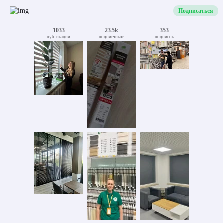
Подписаться
1033
23.5k
353
публикации
подписчиков
подписок