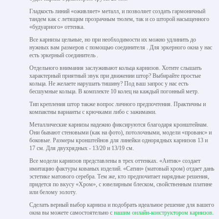
Гладкость линий «оживляет» металл, и позволяет создать гармоничный
тандем как с летящим прозрачным тюлем, так и со шторой насыщенного
«будуарного» оттенка.
Все карнизы цельные, но при необходимости их можно удлинить до
нужных вам размеров с помощью соединителя . Для эркерного окна у нас
есть эркерный соединитель .
Отдельного внимания заслуживают кольца карнизов. Хотите слышать
характерный приятный звук при движении штор? Выбирайте простые
кольца. Не желаете нарушать тишину? Под ваш запрос у нас есть
бесшумные кольца. В комплекте 10 колец на каждый погонный метр.
Тип крепления штор также вопрос личного предпочтения. Практичны и
компактны варианты с крючками либо с зажимами.
Металлические карнизы надежно фиксируются благодаря кронштейнам.
Они бывают стеновыми (как на фото), потолочными, модели «прованс» и
боковые. Размеры кронштейнов для линейки однорядных карнизов 13 и
17 см. Для двухрядных - 13/20 и 13/19 см.
Все модели карнизов представлены в трех оттенках. «Антик» создает
имитацию фактуры кованых изделий. «Сатин» (матовый хром) отдает дань
эстетике матового серебра. Тем же, кто предпочитает нарядные решения,
придется по вкусу «Хром», с ювелирным блеском, свойственным платине
или белому золоту.
Сделать верный выбор карниза и подобрать идеальное решение для вашего
окна вы можете самостоятельно с
нашим онлайн-конструктором карнизов
.