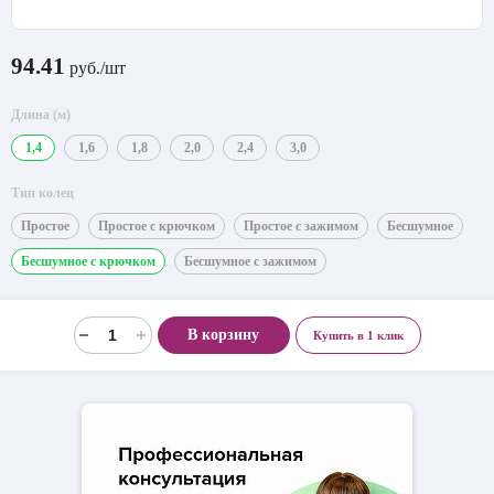
94.41
руб./шт
Длина (м)
1,4
1,6
1,8
2,0
2,4
3,0
Тип колец
Простое
Простое с крючком
Простое с зажимом
Бесшумное
Бесшумное с крючком
Бесшумное с зажимом
В корзину
Купить в 1 клик