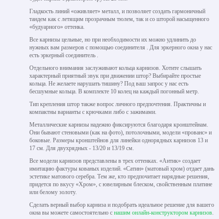
Гладкость линий «оживляет» металл, и позволяет создать гармоничный
тандем как с летящим прозрачным тюлем, так и со шторой насыщенного
«будуарного» оттенка.
Все карнизы цельные, но при необходимости их можно удлинить до
нужных вам размеров с помощью соединителя . Для эркерного окна у нас
есть эркерный соединитель .
Отдельного внимания заслуживают кольца карнизов. Хотите слышать
характерный приятный звук при движении штор? Выбирайте простые
кольца. Не желаете нарушать тишину? Под ваш запрос у нас есть
бесшумные кольца. В комплекте 10 колец на каждый погонный метр.
Тип крепления штор также вопрос личного предпочтения. Практичны и
компактны варианты с крючками либо с зажимами.
Металлические карнизы надежно фиксируются благодаря кронштейнам.
Они бывают стеновыми (как на фото), потолочными, модели «прованс» и
боковые. Размеры кронштейнов для линейки однорядных карнизов 13 и
17 см. Для двухрядных - 13/20 и 13/19 см.
Все модели карнизов представлены в трех оттенках. «Антик» создает
имитацию фактуры кованых изделий. «Сатин» (матовый хром) отдает дань
эстетике матового серебра. Тем же, кто предпочитает нарядные решения,
придется по вкусу «Хром», с ювелирным блеском, свойственным платине
или белому золоту.
Сделать верный выбор карниза и подобрать идеальное решение для вашего
окна вы можете самостоятельно с
нашим онлайн-конструктором карнизов
.