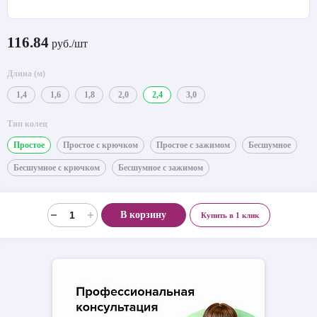
116.84
руб./шт
Длина (м)
1,4
1,6
1,8
2,0
2,4
3,0
Тип колец
Простое
Простое с крючком
Простое с зажимом
Бесшумное
Бесшумное с крючком
Бесшумное с зажимом
В корзину
Купить в 1 клик