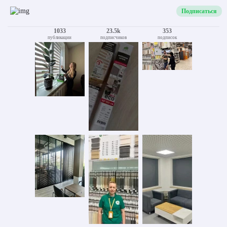
Подписаться
1033
23.5k
353
публикации
подписчиков
подписок