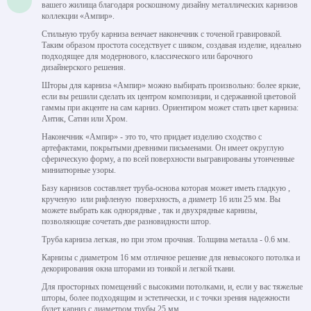
вашего жилища благодаря роскошному дизайну металлических карнизов
коллекции «Ампир».
Стильную трубу карниза венчает наконечник с точеной гравировкой.
Таким образом простота соседствует с шиком, создавая изделие, идеально
подходящее для модернового, классического или барочного
дизайнерского решения.
Шторы для карниза «Ампир» можно выбирать произвольно: более яркие,
если вы решили сделать их центром композиции, и сдержанной цветовой
гаммы при акценте на сам карниз. Ориентиром может стать цвет карниза:
Антик, Сатин или Хром.
Наконечник «Ампир» - это то, что придает изделию сходство с
артефактами, покрытыми древними письменами. Он имеет округлую
сферическую форму, а по всей поверхности выгравированы утонченные
миниатюрные узоры.
Базу карнизов составляет труба-основа которая может иметь гладкую ,
крученую или рифленую поверхность, а диаметр 16 или 25 мм. Вы
можете выбрать как однорядные , так и двухрядные карнизы,
позволяющие сочетать две разновидности штор.
Труба карниза легкая, но при этом прочная. Толщина металла - 0.6 мм.
Карнизы с диаметром 16 мм отличное решение для невысокого потолка и
декорирования окна шторами из тонкой и легкой ткани.
Для просторных помещений с высокими потолками, и, если у вас тяжелые
шторы, более подходящим и эстетически, и с точки зрения надежности
будет карниз с диаметром трубы 25 мм.