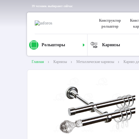
39 человек выбирают сейчас
Конструктор
Конс
рольштор
ка
Рольшторы
Карнизы
Главная
Карнизы
Металлические карнизы
Карниз д