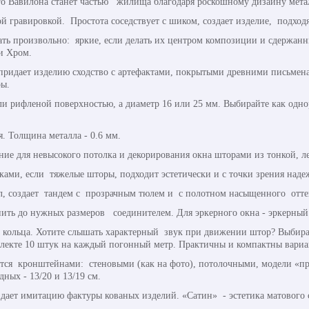
его Вавилона станет частью жилища благодаря роскошному дизайну мет
й гравировкой. Простота соседствует с шиком, создает изделие, подход
 произвольно: яркие, если делать их центром композиции и сдержанны
и Хром.
 придает изделию сходство с артефактами, покрытыми древними письме
ы.
или рифленой поверхностью, а диаметр 16 или 25 мм. Выбирайте как одно
я. Толщина металла - 0.6 мм.
ние для невысокого потолка и декорирования окна шторами из тонкой, ле
ми, если тяжелые шторы, подходит эстетически и с точки зрения наде
л, создает тандем с прозрачным тюлем и с полотном насыщенного отте
ить до нужных размеров соединителем. Для эркерного окна - эркерный
 кольца. Хотите слышать характерный звук при движении штор? Выбира
плекте 10 штук на каждый погонный метр. Практичны и компактны вари
ся кронштейнами: стеновыми (как на фото), потолочными, модели «пр
ных - 13/20 и 13/19 см.
здает имитацию фактуры кованых изделий. «Сатин» - эстетика матового