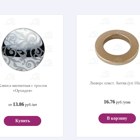
Люверс пласт. Антик (уп 10
Клипса магнитная с тросом
«Орхидея»
16.76
руб./упак
13.86
от
руб./шт
В корзину
Купить