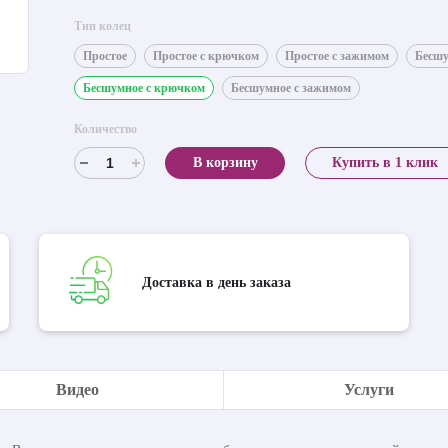
Тип колец
Простое
Простое с крючком
Простое с зажимом
Бесш
Бесшумное с крючком
Бесшумное с зажимом
Количество
В корзину
Купить в 1 клик
Доставка в день заказа
Видео
Услуги