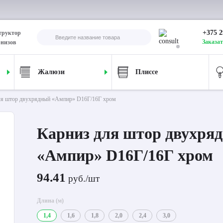
+375 2
труктор
Заказат
рнизов
Жалюзи
Плиссе
ля штор двухрядный «Ампир» D16Г/16Г хром
Карниз для штор двухря
«Ампир» D16Г/16Г хром
94.41
руб./шт
Длина (м)
1,4
1,6
1,8
2,0
2,4
3,0