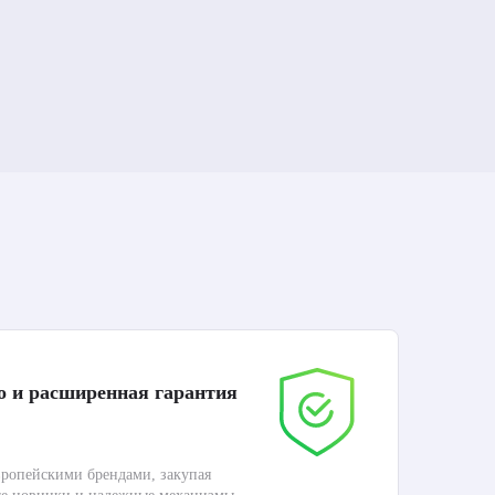
о и расширенная гарантия
До
ропейскими брендами, закупая
Дос