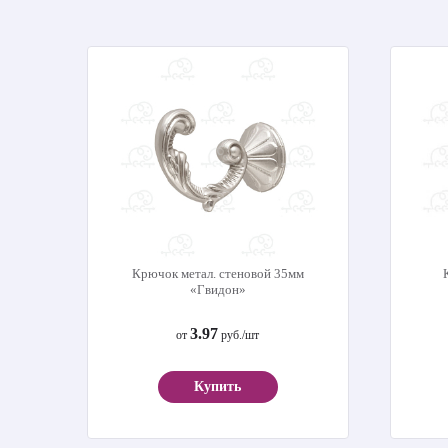
Крючок метал. стеновой 35мм
«Гвидон»
3.97
от
руб./шт
Купить