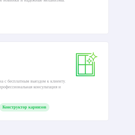
ые новинки и надежные механизмы.
Раб
П
Ка
на с бесплатным выездом к клиенту.
Это
 профессиональная консультация и
кар
Конструктор карнизов
М