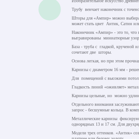
Изобразительное искусство древн
Трубу венчает наконечник с точено
Шторы для «Ампир» можно выбирать
может стать цвет Антик, Сатин ил
Наконечник «Ампир» - это то, что
выгравированы миниатюрные узор
База - труба с гладкой, крученой 
сочетают две шторы.
Основа легкая, но при этом прочна
Карнизы с диаметром 16 мм - реше
Для помещений с высокими потолка
Гладкость линий «оживляет» метал
Карнизы цельные, но можно удлин
Отдельного внимания заслуживают
запрос - бесшумные кольца. В ком
Металлические карнизы фиксируют
однорядных 13 и 17 см. Для двухряд
Модели трех оттенков. «Антик» со
платине или белому золоту.