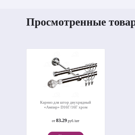
Просмотренные това
Карниз для штор двухрядный
«Ампир» D16Г/16Г хром
83.29
от
руб./шт