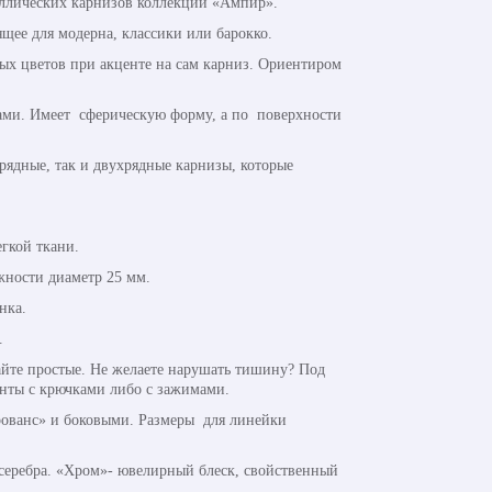
аллических карнизов коллекции «Ампир».
ящее для модерна, классики или барокко.
х цветов при акценте на сам карниз. Ориентиром
нами. Имеет сферическую форму, а по поверхности
рядные, так и двухрядные карнизы, которые
гкой ткани.
жности диаметр 25 мм.
нка.
.
йте простые. Не желаете нарушать тишину? Под
анты с крючками либо с зажимами.
ованс» и боковыми. Размеры для линейки
 серебра. «Хром»- ювелирный блеск, свойственный