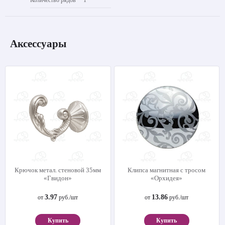
Аксессуары
Крючок метал. стеновой 35мм
Клипса магнитная с тросом
«Гвидон»
«Орхидея»
3.97
13.86
от
руб./шт
от
руб./шт
Купить
Купить