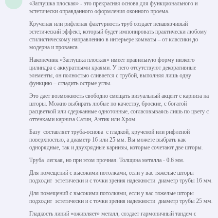
«Заглушка плоская» - это прекрасная основа для функционального и
эстетически оправданного оформления оконного проема.
Крученая или рифленая фактурность труб создает ненавязчивый
эстетический эффект, который будет импонировать практически любому
стилистическому направлению в интерьере комнаты – от классики до
модерна и прованса.
Наконечник «Заглушка плоская» имеет правильную форму низкого
цилиндра с аккуратными краями. У него отсутствуют декоративные
элементы, он полностью сливается с трубой, выполняя лишь одну
функцию – сгладить острые углы.
Это дает возможность свободно смещать визуальный акцент с карниза на
шторы. Можно выбирать любые по качеству, броские, с богатой
расцветкой или сдержанные однотонные, согласовываясь лишь по цвету с
оттенками карниза Сатин, Антик или Хром.
Базу составляет труба-основа с гладкой, крученой или рифленой
поверхностью, а диаметр 16 или 25 мм. Вы можете выбрать как
однорядные, так и двухрядные карнизы, которые сочетают две шторы.
Труба легкая, но при этом прочная. Толщина металла - 0.6 мм.
Для помещений с высокими потолками, если у вас тяжелые шторы
подходит эстетически и с точки зрения надежности диаметр трубы 16 мм.
Для помещений с высокими потолками, если у вас тяжелые шторы
подходит эстетически и с точки зрения надежности диаметр трубы 25 мм.
Гладкость линий «оживляет» металл, создает гармоничный тандем с