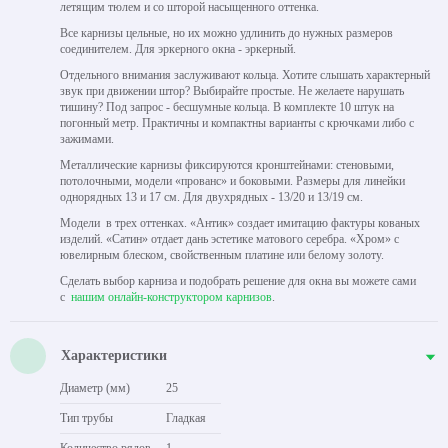
летящим тюлем и со шторой насыщенного оттенка.
Все карнизы цельные, но их можно удлинить до нужных размеров
соединителем. Для эркерного окна - эркерный.
Отдельного внимания заслуживают кольца. Хотите слышать характерный
звук при движении штор? Выбирайте простые. Не желаете нарушать
тишину? Под запрос - бесшумные кольца. В комплекте 10 штук на
погонный метр. Практичны и компактны варианты с крючками либо с
зажимами.
Металлические карнизы фиксируются кронштейнами: стеновыми,
потолочными, модели «прованс» и боковыми. Размеры для линейки
однорядных 13 и 17 см. Для двухрядных - 13/20 и 13/19 см.
Модели в трех оттенках. «Антик» создает имитацию фактуры кованых
изделий. «Сатин» отдает дань эстетике матового серебра. «Хром» с
ювелирным блеском, свойственным платине или белому золоту.
Сделать выбор карниза и подобрать решение для окна вы можете сами
с
нашим онлайн-конструктором карнизов
.
Характеристики
Диаметр (мм)
25
Тип трубы
Гладкая
Количество рядов
1