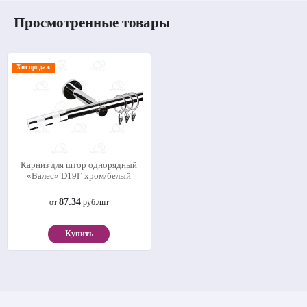
Просмотренные товары
Хит продаж
Карниз для штор однорядный
«Валес» D19Г хром/белый
87.34
от
руб./шт
Купить