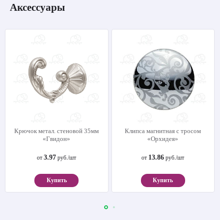
Аксессуары
Крючок метал. стеновой 35мм
Клипса магнитная с тросом
«Гвидон»
«Орхидея»
3.97
13.86
от
руб./шт
от
руб./шт
Купить
Купить