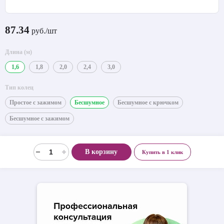
87.34
руб./шт
Длина (м)
1,6
1,8
2,0
2,4
3,0
Тип колец
Простое с зажимом
Бесшумное
Бесшумное с крючком
Бесшумное с зажимом
В корзину
Купить в 1 клик