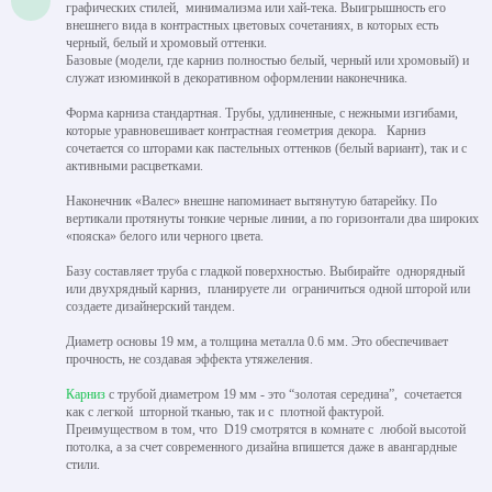
графических стилей, минимализма или хай-тека. Выигрышность его
внешнего вида в контрастных цветовых сочетаниях, в которых есть
черный, белый и хромовый оттенки.
Базовые (модели, где карниз полностью белый, черный или хромовый) и
служат изюминкой в декоративном оформлении наконечника.
Форма карниза стандартная. Трубы, удлиненные, с нежными изгибами,
которые уравновешивает контрастная геометрия декора. Карниз
сочетается со шторами как пастельных оттенков (белый вариант), так и с
активными расцветками.
Наконечник «Валес» внешне напоминает вытянутую батарейку. По
вертикали протянуты тонкие черные линии, а по горизонтали два широких
«пояска» белого или черного цвета.
Базу составляет труба с гладкой поверхностью. Выбирайте однорядный
или двухрядный карниз, планируете ли ограничиться одной шторой или
создаете дизайнерский тандем.
Диаметр основы 19 мм, а толщина металла 0.6 мм. Это обеспечивает
прочность, не создавая эффекта утяжеления.
Карниз
с трубой диаметром 19 мм - это “золотая середина”, сочетается
как с легкой шторной тканью, так и с плотной фактурой.
Преимуществом в том, что D19 смотрятся в комнате с любой высотой
потолка, а за счет современного дизайна впишется даже в авангардные
стили.