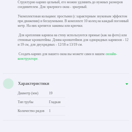
Структурно карниз цельный, его можно удлинить до нужных размеров
соединителем. Для эркерного окна - эркерный.
Укомплектован кольцами: простыми (с характерным звуковым эффектом
при движении) и бесшумными. В комплекте 10 колец на каждый погонный
метр. На них крепятся зажимы или крючки.
Для крепления карниза на стену используются прямые (как на фото) или
стеновые кронштейны. Длина кронштейнов для однорядных карнизов - 12
и 19 см, для двухрядных - 12/18 и 13/19 см.
Создать карниз для вашего окна вы можете сами в нашем
онлайн-
конструкторе
.
Характеристики
Диаметр (мм)
19
Тип трубы
Гладкая
Количество рядов
1