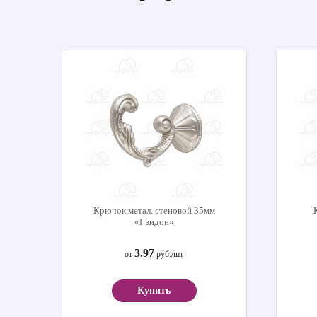
Крючок метал. стеновой 35мм
«Гвидон»
3.97
от
руб./шт
Купить