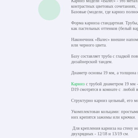
Карниз модели «Валес» - это мета
контрастных цветовых сочетаниях, 
Базовые (модели, где карниз полн
Форма карниза стандартная. Трубы
как пастельных оттенков (белый ва
Наконечник «Валес» внешне напоми
или черного цвета.
Базу составляет труба с гладкой 
дизайнерский тандем.
Диаметр основы 19 мм, а толщина м
Карниз
с трубой диаметром 19 мм -
D19 смотрятся в комнате с любой в
Структурно карниз цельный, его м
Укомплектован кольцами: простым
них крепятся зажимы или крючки.
Для крепления карниза на стену и
двухрядных - 12/18 и 13/19 см.