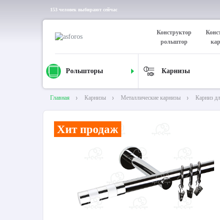
153 человек выбирают сейчас
Конструктор
Конс
рольштор
ка
Рольшторы
Карнизы
Главная
Карнизы
Металлические карнизы
Карниз д
Хит продаж