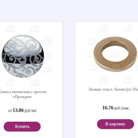
Люверс пласт. Антик (уп 10
Клипса магнитная с тросом
«Орхидея»
16.76
руб./упак
13.86
от
руб./шт
В корзину
Купить