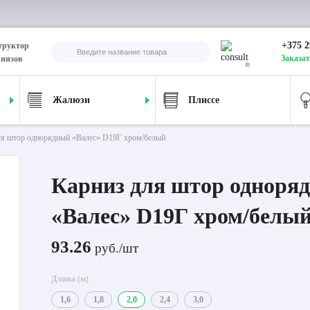
+375 2
труктор
Заказат
рнизов
Жалюзи
Плиссе
ля штор однорядный «Валес» D19Г хром/белый
Карниз для штор одноря
«Валес» D19Г хром/белы
93.26
руб./шт
Длина (м)
1,6
1,8
2,0
2,4
3,0