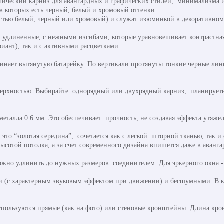
ллический карниз для авангардных и графических стилей, минимализма 
в которых есть черный, белый и хромовый оттенки.
остью белый, черный или хромовый) и служат изюминкой в декоративно
, удлиненные, с нежными изгибами, которые уравновешивает контрастна
риант), так и с активными расцветками.
нает вытянутую батарейку. По вертикали протянуты тонкие черные лини
поверхностью. Выбирайте однорядный или двухрядный карниз, планирует
еталла 0.6 мм. Это обеспечивает прочность, не создавая эффекта утяже
 это “золотая середина”, сочетается как с легкой шторной тканью, так
ысотой потолка, а за счет современного дизайна впишется даже в аванга
ожно удлинить до нужных размеров соединителем. Для эркерного окна -
и (с характерным звуковым эффектом при движении) и бесшумными. В к
спользуются прямые (как на фото) или стеновые кронштейны. Длина крон