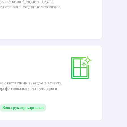
ропейскими брендами, закупая
Дос
ые новинки и надежные механизмы.
Раб
П
Ка
на с бесплатным выездом к клиенту.
Это
 профессиональная консультация и
кар
Конструктор карнизов
М