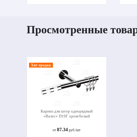
Просмотренные това
Хит продаж
Карниз для штор однорядный
«Валес» D19Г хром/белый
87.34
от
руб./шт