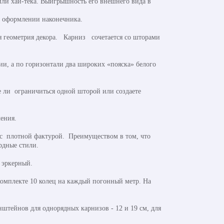
или хай-тека. Выигрышность его внешнего вида в
м оформлении наконечника.
я геометрия декора. Карниз сочетается со шторами
и, а по горизонтали два широких «пояска» белого
е ли ограничиться одной шторой или создаете
ления.
 и с плотной фактурой. Преимуществом в том, что
рдные стили.
 эркерный.
омплекте 10 колец на каждый погонный метр. На
штейнов для однорядных карнизов - 12 и 19 см, для