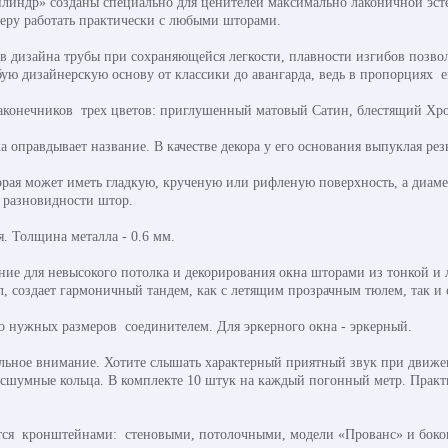
линдр» созданы специально для ценителей максимально лаконичной эст
еру работать практически с любыми шторами.
 дизайна трубы при сохраняющейся легкости, плавности изгибов позволя
ю дизайнерскую основу от классики до авангарда, ведь в пропорциях 
наконечников трех цветов: приглушенный матовый Сатин, блестящий Хр
оправдывает название. В качестве декора у его основания выпуклая рез
оторая может иметь гладкую, крученую или рифленую поверхность, а диам
 разновидности штор.
я. Толщина металла - 0.6 мм.
ние для невысокого потолка и декорирования окна шторами из тонкой и 
л, создает гармоничный тандем, как с летящим прозрачным тюлем, так и
о нужных размеров соединителем. Для эркерного окна - эркерный.
льное внимание. Хотите слышать характерный приятный звук при движе
сшумные кольца. В комплекте 10 штук на каждый погонный метр. Практ
ся кронштейнами: стеновыми, потолочными, модели «Прованс» и боков