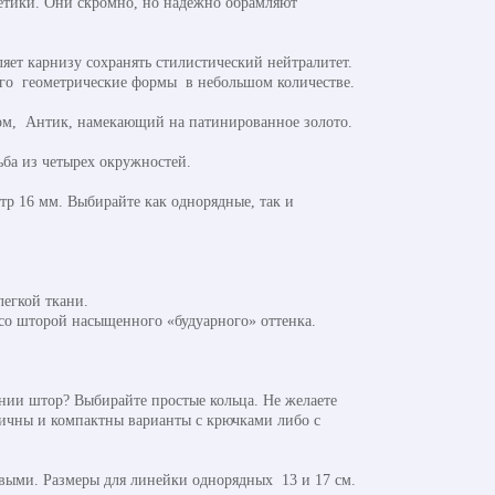
етики. Они скромно, но надежно обрамляют
ет карнизу сохранять стилистический нейтралитет.
его геометрические формы в небольшом количестве.
ом, Антик, намекающий на патинированное золото.
ьба из четырех окружностей.
етр 16 мм. Выбирайте как однорядные, так и
легкой ткани.
 со шторой насыщенного «будуарного» оттенка.
нии штор? Выбирайте простые кольца. Не желаете
ичны и компактны варианты с крючками либо с
ыми. Размеры для линейки однорядных 13 и 17 см.