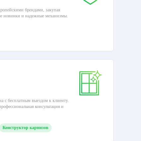
ропейскими брендами, закупая
Дос
ые новинки и надежные механизмы.
Раб
П
Ка
на с бесплатным выездом к клиенту.
Это
 профессиональная консультация и
кар
Конструктор карнизов
М