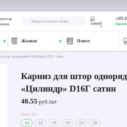
+375 2
труктор
Заказат
рнизов
Жалюзи
Плиссе
ля штор однорядный «Цилиндр» D16Г сатин
Карниз для штор одноря
«Цилиндр» D16Г сатин
48.55
руб./шт
Длина (м)
1,4
1,6
1,8
2,0
2,4
3,0