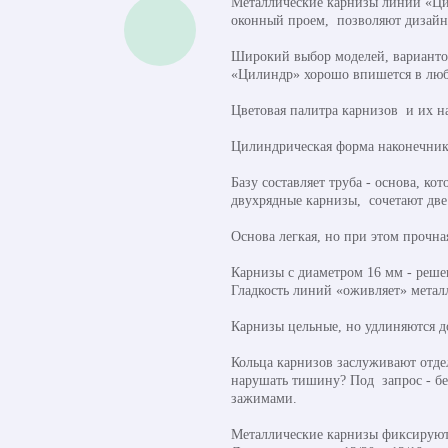
Металлические карнизы линии «Ци
оконный проем, позволяют дизайн
Широкий выбор моделей, вариантов
«Цилиндр» хорошо впишется в любу
Цветовая палитра карнизов и их 
Цилиндрическая форма наконечника 
Базу составляет труба - основа, к
двухрядные карнизы, сочетают две
Основа легкая, но при этом прочна
Карнизы с диаметром 16 мм - реше
Гладкость линий «оживляет» метал
Карнизы цельные, но удлиняются д
Кольца карнизов заслуживают отде
нарушать тишину? Под запрос - бе
зажимами.
Металлические карнизы фиксируют