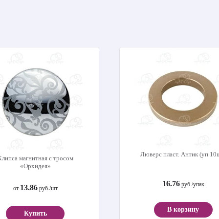
Люверс пласт. Антик (уп 10
Клипса магнитная с тросом
«Орхидея»
16.76
руб./упак
13.86
от
руб./шт
В корзину
Купить