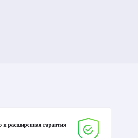
о и расширенная гарантия
До