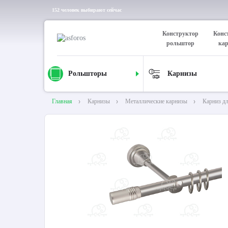
152 человек выбирают сейчас
Конструктор
Конс
рольштор
ка
Рольшторы
Карнизы
Главная
Карнизы
Металлические карнизы
Карниз д