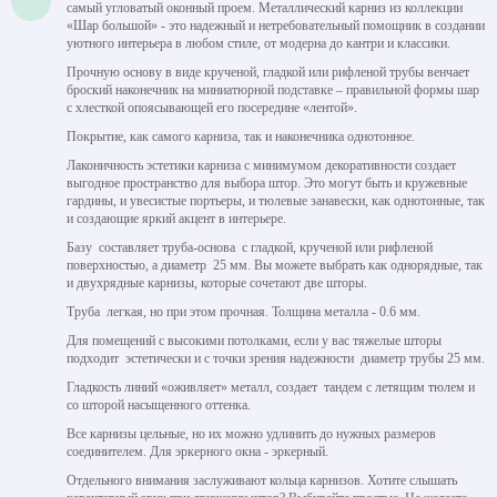
самый угловатый оконный проем. Металлический карниз из коллекции
«Шар большой» - это надежный и нетребовательный помощник в создании
уютного интерьера в любом стиле, от модерна до кантри и классики.
Прочную основу в виде крученой, гладкой или рифленой трубы венчает
броский наконечник на миниатюрной подставке – правильной формы шар
с хлесткой опоясывающей его посередине «лентой».
Покрытие, как самого карниза, так и наконечника однотонное.
Лаконичность эстетики карниза с минимумом декоративности создает
выгодное пространство для выбора штор. Это могут быть и кружевные
гардины, и увесистые портьеры, и тюлевые занавески, как однотонные, так
и создающие яркий акцент в интерьере.
Базу составляет труба-основа с гладкой, крученой или рифленой
поверхностью, а диаметр 25 мм. Вы можете выбрать как однорядные, так
и двухрядные карнизы, которые сочетают две шторы.
Труба легкая, но при этом прочная. Толщина металла - 0.6 мм.
Для помещений с высокими потолками, если у вас тяжелые шторы
подходит эстетически и с точки зрения надежности диаметр трубы 25 мм.
Гладкость линий «оживляет» металл, создает тандем с летящим тюлем и
со шторой насыщенного оттенка.
Все карнизы цельные, но их можно удлинить до нужных размеров
соединителем. Для эркерного окна - эркерный.
Отдельного внимания заслуживают кольца карнизов. Хотите слышать