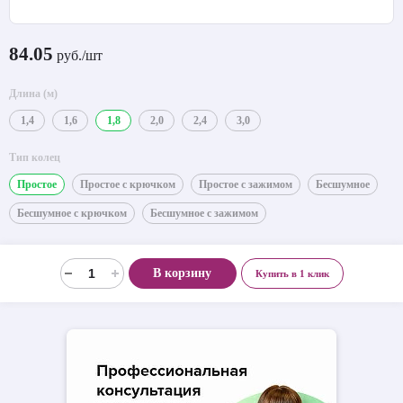
84.05
руб./шт
Длина (м)
1,4
1,6
1,8
2,0
2,4
3,0
Тип колец
Простое
Простое с крючком
Простое с зажимом
Бесшумное
Бесшумное с крючком
Бесшумное с зажимом
В корзину
Купить в 1 клик