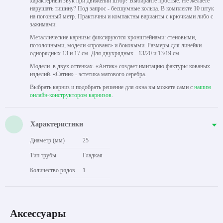
характерный звук при движении штор? Выбирайте простые. Не желаете
нарушать тишину? Под запрос - бесшумные кольца. В комплекте 10 штук
на погонный метр. Практичны и компактны варианты с крючками либо с
зажимами.
Металлические карнизы фиксируются кронштейнами: стеновыми,
потолочными, модели «прованс» и боковыми. Размеры для линейки
однорядных 13 и 17 см. Для двухрядных - 13/20 и 13/19 см.
Модели в двух оттенках. «Антик» создает имитацию фактуры кованых
изделий. «Сатин» - эстетика матового серебра.
Выбрать карниз и подобрать решение для окна вы можете сами с
нашим
онлайн-конструктором карнизов
.
Характеристики
Диаметр (мм)
25
Тип трубы
Гладкая
Количество рядов
1
Аксессуары