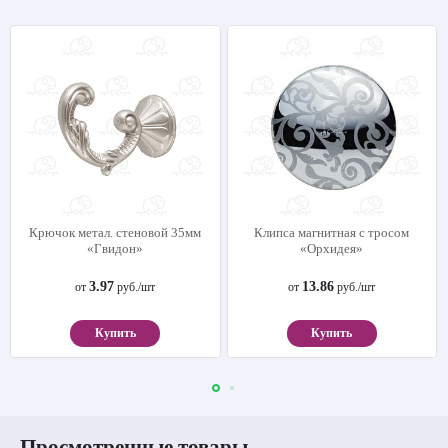
Крючок метал. стеновой 35мм
Клипса магнитная с тросом
«Гвидон»
«Орхидея»
3.97
13.86
от
руб./шт
от
руб./шт
Купить
Купить
Просмотренные товары