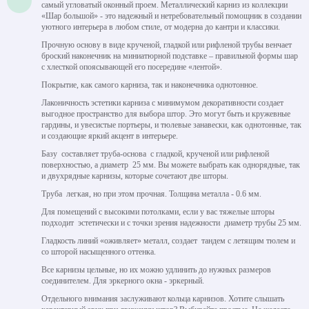
самый угловатый оконный проем. Металлический карниз из коллекции
«Шар большой» - это надежный и нетребовательный помощник в создании
уютного интерьера в любом стиле, от модерна до кантри и классики.
Прочную основу в виде крученой, гладкой или рифленой трубы венчает
броский наконечник на миниатюрной подставке – правильной формы шар
с хлесткой опоясывающей его посередине «лентой».
Покрытие, как самого карниза, так и наконечника однотонное.
Лаконичность эстетики карниза с минимумом декоративности создает
выгодное пространство для выбора штор. Это могут быть и кружевные
гардины, и увесистые портьеры, и тюлевые занавески, как однотонные, так
и создающие яркий акцент в интерьере.
Базу составляет труба-основа с гладкой, крученой или рифленой
поверхностью, а диаметр 25 мм. Вы можете выбрать как однорядные, так
и двухрядные карнизы, которые сочетают две шторы.
Труба легкая, но при этом прочная. Толщина металла - 0.6 мм.
Для помещений с высокими потолками, если у вас тяжелые шторы
подходит эстетически и с точки зрения надежности диаметр трубы 25 мм.
Гладкость линий «оживляет» металл, создает тандем с летящим тюлем и
со шторой насыщенного оттенка.
Все карнизы цельные, но их можно удлинить до нужных размеров
соединителем. Для эркерного окна - эркерный.
Отдельного внимания заслуживают кольца карнизов. Хотите слышать