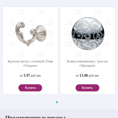
Крючок метал. стеновой 35мм
Клипса магнитная с тросом
«Гвидон»
«Орхидея»
3.97
13.86
от
руб./шт
от
руб./шт
Купить
Купить
Просмотренные товары