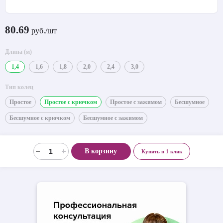
80.69
руб./шт
Длина (м)
1,4
1,6
1,8
2,0
2,4
3,0
Тип колец
Простое
Простое с крючком
Простое с зажимом
Бесшумное
Бесшумное с крючком
Бесшумное с зажимом
В корзину
Купить в 1 клик