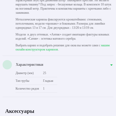
характерный звук при движении штор? Выбирайте простые. Не желаете
нарушать тишину? Под запрос - бесшумные кольца. В комплекте 10 штук
на погонный метр. Практичны и компактны варианты с крючками либо с
зажимами.
Металлические карнизы фиксируются кронштейнами: стеновыми,
потолочными, модели «прованс» и боковыми. Размеры для линейки
однорядных 13 и 17 см. Для двухрядных - 13/20 и 13/19 см.
Модели в двух оттенках. «Антик» создает имитацию фактуры кованых
изделий. «Сатин» - эстетика матового серебра.
Выбрать карниз и подобрать решение для окна вы можете сами с
нашим
онлайн-конструктором карнизов
.
Характеристики
Диаметр (мм)
25
Тип трубы
Гладкая
Количество рядов
1
Аксессуары