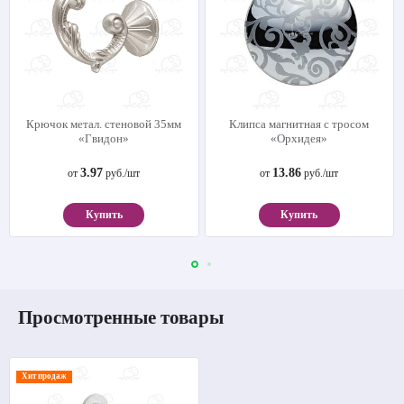
Крючок метал. стеновой 35мм
Клипса магнитная с тросом
«Гвидон»
«Орхидея»
3.97
13.86
от
руб./шт
от
руб./шт
Купить
Купить
Просмотренные товары
Хит продаж