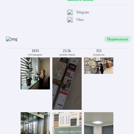
Telegram
Viber
Подписаться
1033
23.5k
353
публикации
подписчиков
подписок