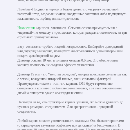
Линейка «Нордик» в черном и белом цвете, что «играет» оттеночной
палитрой штор, создавая нежные, воздушные сочетания либо подчеркнуть
насыщенность, глубину или контрастность.
Наконечник
карнизов лаконичен. Сегмент-основа прямоугольник с
«нарезкой» по металлу в трех местах, которая разделяет наконечник на три
отдельных прямоугольника.
Базу составляет труба с гладкой поверхностью. Выбирайте однорядный
или двухрядный карниз, планируете ли ограничиться одной шторой или
создать дизайнерский тандем.
Диаметр основы 19 мм, а толщина металла 0.6 мм. Это обеспечивает
карнизу прочность, не создавая эффекта утяжеления.
Диаметр 19 мм - это “золотая середина”, которая прекрасно сочетается как
с легкой, воздушной шторной тканью, так и с плотной фактурой.
Преимущество также в том, что карнизы D19 будут гармонично
смотреться в комнате с любой высотой потолка, а за счет современного
дизайна впишутся даже в авангардные стили.
Несмотря на то, что структурно карниз цельный, его можно удлинить до
нужных размеров соединителем. Для эркерного окна - эркерный
соединитель.
Любой карниз можете укомплектовать кольцами. Они бывают простыми
(с характерным звуковым эффектом при движении) и бесшумными. В
комплекте 10 штук на каждый погонный метр. На них крепятся зажимы