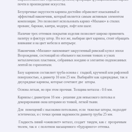
почти в произведение искусства.
Безупречные округлости карниза достойно обрамляет изысканный и
эффектный наконечник, который является самым активным элементом
композиции. Это позволяет использовать карниз «Милано» в стилях
прованс, барокко, кантри, модерн, лофт или шале.
Наличие трех оттенков покрытия изделия позволяет широко применять
палитру и фактуру штор. Но все же, выбирая цвет карниза, стоит обращать
внимание и на цвет мебели в интерьере.
Наконечник «Милано» напоминает закругленный римский купол эпохи
Возрождения, состоящий из обильного наслоения тонких и узких
металлических пластинок, собранных воедино и элегантно подпоясанных
лентой по горизонтали.
Базу карнизов составляет труба-основа с гладкой, крученой или рифленой
поверхностью, а диаметр 16 или 25 мм. Выбирайте как однорядные, так и
двухрядные карнизы, которые сочетают две шторы.
Основа легкая, но при этом прочная. Толщина металла - 0.6 мм.
Карнизы с диаметром 16 мм - решение для невысокого потолка и
декорирования окна шторами из тонкой, легкой ткани.
Для помещений с высокими потолками, если тяжелые шторы, подходит
эстетически, и с точки зрения надежности диаметр трубы 25 мм.
Гладкость линий «оживляет» металл, создает тандем, как с прозрачным
тюлем, так и с полотном насыщенного «будуарного» оттенка.