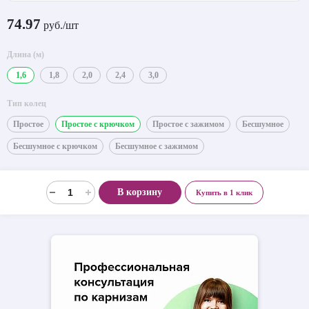
74.97
руб./шт
Длина (м)
1,6
1,8
2,0
2,4
3,0
Тип колец
Простое
Простое с крючком
Простое с зажимом
Бесшумное
Бесшумное с крючком
Бесшумное с зажимом
В корзину
Купить в 1 клик