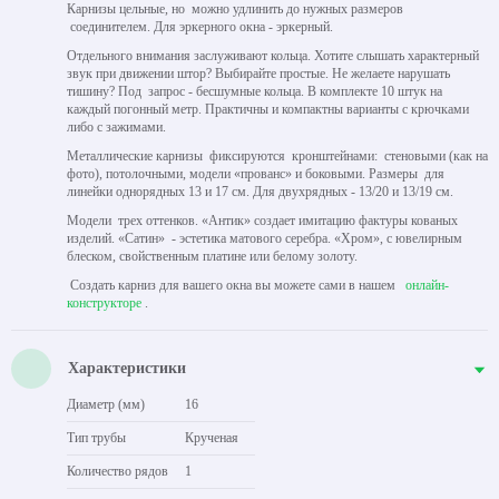
Карнизы цельные, но можно удлинить до нужных размеров
соединителем. Для эркерного окна - эркерный.
Отдельного внимания заслуживают кольца. Хотите слышать характерный
звук при движении штор? Выбирайте простые. Не желаете нарушать
тишину? Под запрос - бесшумные кольца. В комплекте 10 штук на
каждый погонный метр. Практичны и компактны варианты с крючками
либо с зажимами.
Металлические карнизы фиксируются кронштейнами: стеновыми (как на
фото), потолочными, модели «прованс» и боковыми. Размеры для
линейки однорядных 13 и 17 см. Для двухрядных - 13/20 и 13/19 см.
Модели трех оттенков. «Антик» создает имитацию фактуры кованых
изделий. «Сатин» - эстетика матового серебра. «Хром», с ювелирным
блеском, свойственным платине или белому золоту.
Создать карниз для вашего окна вы можете сами в нашем
онлайн-
конструкторе
.
Характеристики
Диаметр (мм)
16
Тип трубы
Крученая
Количество рядов
1