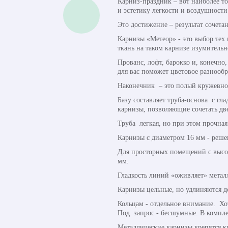
Карниз-праздник – вот наиболее то
и эстетику легкости и воздушности
Это достижение – результат сочет
Карнизы «Метеор» - это выбор тех 
ткань на таком карнизе изумительн
Прованс, лофт, барокко и, конечно
для вас поможет цветовое разнооб
Наконечник – это полый кружевно
Базу составляет труба-основа с гл
карнизы, позволяющие сочетать дв
Труба легкая, но при этом прочная
Карнизы с диаметром 16 мм - реше
Для просторных помещений с высок
мм.
Гладкость линий «оживляет» металл
Карнизы цельные, но удлиняются д
Кольцам - отдельное внимание. Хо
Под запрос - бесшумные. В компле
Металлические карнизы крепятся к