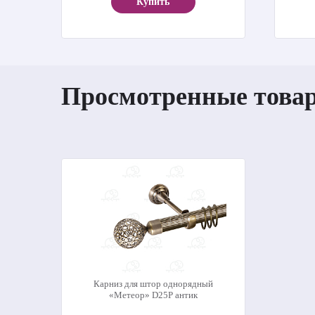
Купить
Просмотренные това
Карниз для штор однорядный
«Метеор» D25Р антик