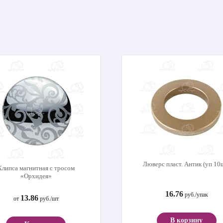
Люверс пласт. Антик (уп 10
Клипса магнитная с тросом
«Орхидея»
16.76
руб./упак
13.86
от
руб./шт
В корзину