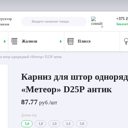
+375 2
труктор
Заказат
рнизов
Жалюзи
Плиссе
ля штор однорядный «Метеор» D25Р антик
Карниз для штор одноря
«Метеор» D25Р антик
87.77
руб./шт
Длина (м)
1,6
1,8
2,0
2,4
3,0