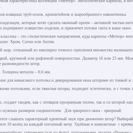
чная характеристика коллекции «Метеор». Металлические карнизы, в кот
.
ания изящных труб-основ, кронштейнов и шарообразного наконечника.
владельцев, которые хотят сделать оконный проем – активной частью ин
о подчеркнет изящество изделия, и привлечет потоки света в ваше окно.
, классика – это стилистические направления, куда карнизы «Метеор» в
разие: Хром, Сатин или Антик.
й шар, сотканный из ювелирно точного сцепления множества маленьких
адкой, крученой или рифленой поверхностью. Диаметр 16 или 25 мм. Мож
е разновидности штор.
. Толщина металла – 0,6 мм.
ние для невысокого потолка и декорирования окна шторами из тонкой и 
ими потолками, если тяжелые шторы, подходит эстетически, и с точки з
, создает тандем, как с летящим прозрачным тюлем, так и со шторой на
о нужных размеров соединителем. Для эркерного окна - эркерный.
тите слышать характерный приятный звук при движении штор? Выбирайт
кте 10 колец на каждый погонный метр. Удобные и компактные с крючк
ронштейнам: стеновыми (как на фото), потолочными, модели «Прованс»