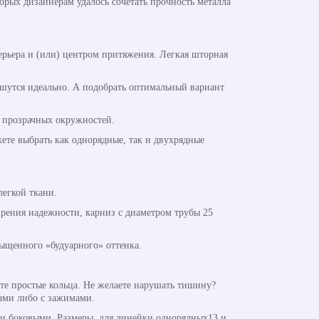
орых дизайнерам удалось сочетать прочность металла
терьера и (или) центром притяжения. Легкая шторная
пишутся идеально. А подобрать оптимальный вариант
 прозрачных окружностей.
ете выбрать как однорядные, так и двухрядные
легкой ткани.
рения надежности, карниз с диаметром трубы 25
сыщенного «будуарного» оттенка.
е простые кольца. Не желаете нарушать тишину?
ами либо с зажимами.
 и боковыми. Размеры для линейки однорядных13 и