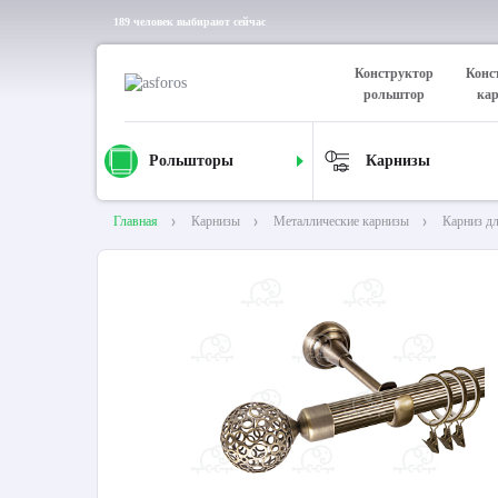
189 человек выбирают сейчас
Конструктор
Конс
рольштор
ка
Рольшторы
Карнизы
Главная
Карнизы
Металлические карнизы
Карниз д