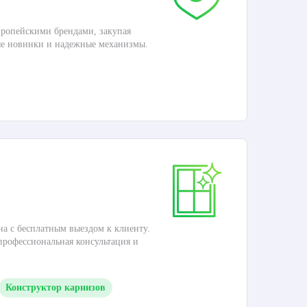
ропейскими брендами, закупая
Дос
ые новинки и надежные механизмы.
Раб
П
Ка
на с бесплатным выездом к клиенту.
Это
 профессиональная консультация и
кар
Конструктор карнизов
М