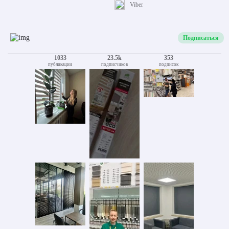
Viber
Подписаться
1033
23.5k
353
публикации
подписчиков
подписок