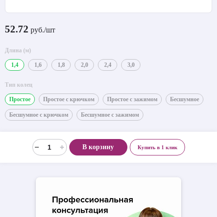
52.72
руб./шт
Длина (м)
1,4
1,6
1,8
2,0
2,4
3,0
Тип колец
Простое
Простое с крючком
Простое с зажимом
Бесшумное
Бесшумное с крючком
Бесшумное с зажимом
В корзину
Купить в 1 клик