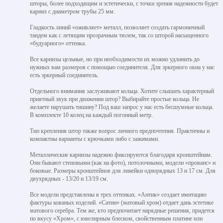
шторы, более подходящим и эстетически, с точки зрения надежности будет
карниз с диаметром трубы 25 мм.
Гладкость линий «оживляет» металл, позволяет создать гармоничный
тандем как с летящим прозрачным тюлем, так со шторой насыщенного
«будуарного» оттенка.
Все карнизы цельные, но при необходимости их можно удлинить до
нужных вам размеров с помощью соединителя. Для эркерного окна у нас
есть эркерный соединитель.
Отдельного внимания заслуживают кольца. Хотите слышать характерный
приятный звук при движении штор? Выбирайте простые кольца. Не
желаете нарушать тишину? Под ваш запрос у нас есть бесшумные кольца.
В комплекте 10 колец на каждый погонный метр.
Тип крепления штор также вопрос личного предпочтения. Практичны и
компактны варианты с крючками либо с зажимами.
Металлические карнизы надежно фиксируются благодаря кронштейнам.
Они бывают стеновыми (как на фото), потолочными, модели «прованс» и
боковые. Размеры кронштейнов для линейки однорядных 13 и 17 см. Для
двухрядных - 13/20 и 13/19 см.
Все модели представлены в трех оттенках. «Антик» создает имитацию
фактуры кованых изделий. «Сатин» (матовый хром) отдает дань эстетике
матового серебра. Тем же, кто предпочитает нарядные решения, придется
по вкусу «Хром», с ювелирным блеском, свойственным платине или