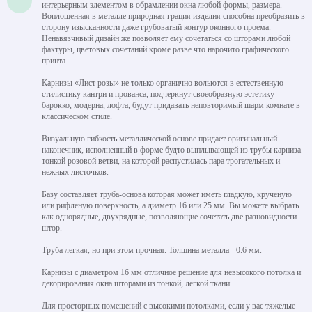
интерьерным элементом в обрамлении окна любой формы, размера.
Воплощенная в металле природная грация изделия способна преобразить в
сторону изысканности даже грубоватый контур оконного проема.
Ненавязчивый дизайн же позволяет ему сочетаться со шторами любой
фактуры, цветовых сочетаний кроме разве что нарочито графического
принта.
Карнизы «Лист розы» не только органично вольются в естественную
стилистику кантри и прованса, подчеркнут своеобразную эстетику
барокко, модерна, лофта, будут придавать неповторимый шарм комнате в
классическом стиле.
Визуальную гибкость металлической основе придает оригинальный
наконечник, исполненный в форме будто выплывающей из трубы карниза
тонкой розовой ветви, на которой распустилась пара трогательных и
нежных листочков.
Базу составляет труба-основа которая может иметь гладкую, крученую
или рифленую поверхность, а диаметр 16 или 25 мм. Вы можете выбрать
как однорядные, двухрядные, позволяющие сочетать две разновидности
штор.
Труба легкая, но при этом прочная. Толщина металла - 0.6 мм.
Карнизы с диаметром 16 мм отличное решение для невысокого потолка и
декорирования окна шторами из тонкой, легкой ткани.
Для просторных помещений с высокими потолками, если у вас тяжелые