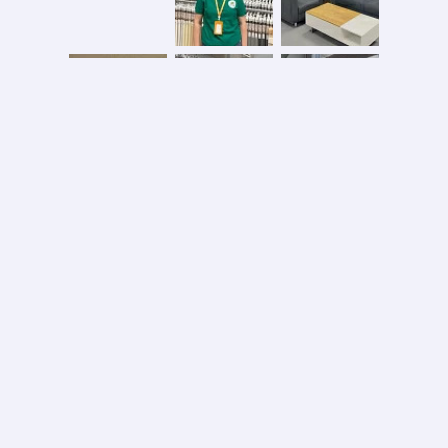
Безопасная оплата
2026 © ООО «АС ФОРОС»
УНП 691590051 выдан 20.08.2013, Минским райисполком. В торговом реестре с 20.08.2024
№724845
Вся информация на сайте – собственность интернет-магазина asforos.by.
Публикация/копирование информации с сайта без разрешения правообладателя запрещено.