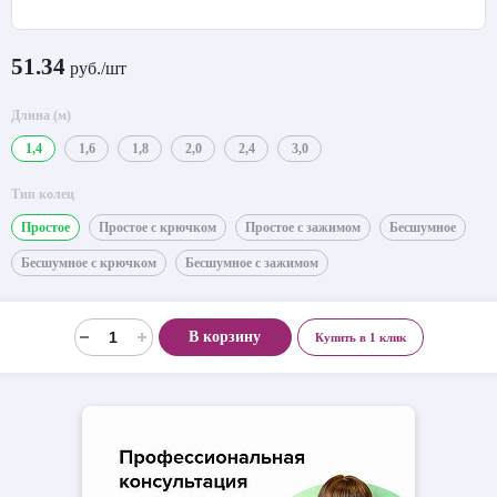
51.34
руб./шт
Длина (м)
1,4
1,6
1,8
2,0
2,4
3,0
Тип колец
Простое
Простое с крючком
Простое с зажимом
Бесшумное
Бесшумное с крючком
Бесшумное с зажимом
В корзину
Купить в 1 клик