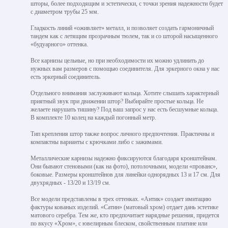
шторы, более подходящим и эстетически, с точки зрения надежности будет
с диаметром трубы 25 мм.
Гладкость линий «оживляет» металл, и позволяет создать гармоничный
тандем как с летящим прозрачным тюлем, так и со шторой насыщенного
«будуарного» оттенка.
Все карнизы цельные, но при необходимости их можно удлинить до
нужных вам размеров с помощью соединителя. Для эркерного окна у нас
есть эркерный соединитель.
Отдельного внимания заслуживают кольца. Хотите слышать характерный
приятный звук при движении штор? Выбирайте простые кольца. Не
желаете нарушать тишину? Под ваш запрос у нас есть бесшумные кольца.
В комплекте 10 колец на каждый погонный метр.
Тип крепления штор также вопрос личного предпочтения. Практичны и
компактны варианты с крючками либо с зажимами.
Металлические карнизы надежно фиксируются благодаря кронштейнам.
Они бывают стеновыми (как на фото), потолочными, модели «прованс»,
боковые. Размеры кронштейнов для линейки однорядных 13 и 17 см. Для
двухрядных - 13/20 и 13/19 см.
Все модели представлены в трех оттенках. «Антик» создает имитацию
фактуры кованых изделий. «Сатин» (матовый хром) отдает дань эстетике
матового серебра. Тем же, кто предпочитает нарядные решения, придется
по вкусу «Хром», с ювелирным блеском, свойственным платине или