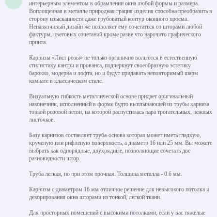
интерьерным элементом в обрамлении окна любой формы и размера.
Воплощенная в металле природная грация изделия способна преобразить в
сторону изысканности даже грубоватый контур оконного проема.
Ненавязчивый дизайн же позволяет ему сочетаться со шторами любой
фактуры, цветовых сочетаний кроме разве что нарочито графического
принта.
Карнизы «Лист розы» не только органично вольются в естественную
стилистику кантри и прованса, подчеркнут своеобразную эстетику
барокко, модерна и лофта, но и будут придавать неповторимый шарм
комнате в классическом стиле.
Визуальную гибкость металлической основе придает оригинальный
наконечник, исполненный в форме будто выплывающей из трубы карниза
тонкой розовой ветви, на которой распустилась пара трогательных, нежных
листочков.
Базу карнизов составляет труба-основа которая может иметь гладкую,
крученую или рифленую поверхность, а диаметр 16 или 25 мм. Вы можете
выбрать как однорядные, двухрядные, позволяющие сочетать две
разновидности штор.
Труба легкая, но при этом прочная. Толщина металла - 0.6 мм.
Карнизы с диаметром 16 мм отличное решение для невысокого потолка и
декорирования окна шторами из тонкой, легкой ткани.
Для просторных помещений с высокими потолками, если у вас тяжелые