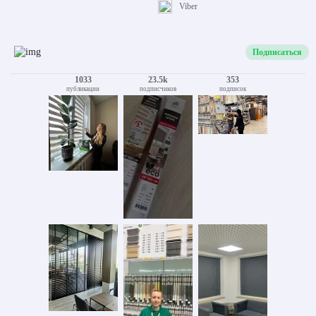
Viber
Подписаться
1033
23.5k
353
публикации
подписчиков
подписок