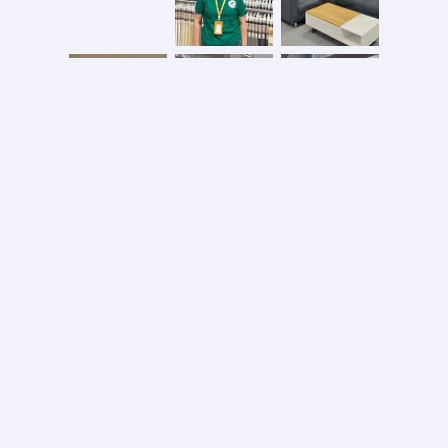
Безопасная оплата
2026 © ООО «АС ФОРОС»
УНП 691590051 выдан 20.08.2013, Минским райисполком. В торговом реестре с 20.08.2024
№724845
Вся информация на сайте – собственность интернет-магазина asforos.by.
Публикация/копирование информации с сайта без разрешения правообладателя запрещено.