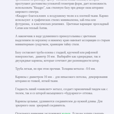
проступают достоинства угловатой геометрии форм, дает возможность
использовать "Квадро", как стилевую базу при декоре окна шторами
широкого спектра.
«Квадро» благосклонен к воздушному тюлю и к плотной ткани. Карниз
используют в графических стилях минимализма, хай-тека или
футуризма, в классических решениях. Цветовые вариации: прохладный
Сатин или теплый Антик.
А наконечник в виде удлиненного прямоугольника с цветовым
выделением по верхнему и нижнему краю навевает ассоциации со старым
миниатюрным сундучком, хранящим тайну стиля.
Базу составляет труба-основа с гладкой, крученой или рифленой
поверхностью, диаметр 16 мм. Выбирайте как однорядные, так и
двухрядные карнизы, которые сочетают две разновидности штор.
Труба легкая, но при этом прочная. Толщина металла - 0.6 мм.
Карнизы с диаметром 16 мм - для невысокого потолка, декорирования
шторами из тонкой, легкой ткани.
Гладкость линий «оживляет» металл, создает гармоничный тандем как с
тюлем, так и со шторой насыщенного «будуарного» оттенка.
Карнизы цельные, удлиняются соединителем до нужной длины. Для
эркерного окна эркерный соединитель.
Отдельного внимания заслуживают
кольца
. Если вы хотите слышать