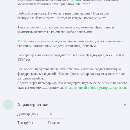
характерный приятный звук при движении штор?
Выбирайте простые. Не желаете нарушать тишину? Под запрос -
бесшумные. В комплекте 10 штук на каждый погонный метр.
Тип крепления штор вопрос личного предпочтения. Практичны и
компактны варианты с крючками либо с зажимами.
Металлические карнизы
надежно фиксируются благодаря кронштейнам:
стеновым, потолочным, модели «прованс», боковым.
Размеры для линейки однорядных 13 и 17 см. Для двухрядных - 13/20 и
13/19 см.
Все модели представлены в двух оттенках. «Антик» создает имитацию
фактуры кованых изделий. «Сатин» (матовый хром) отдает дань эстетике
матового серебра.
Сделать верный выбор карниза и подобрать идеальное решение для вашего
окна вы можете самостоятельно с
нашим онлайн-конструктором карнизов
.
Характеристики
Диаметр (мм)
16
Тип трубы
Гладкая