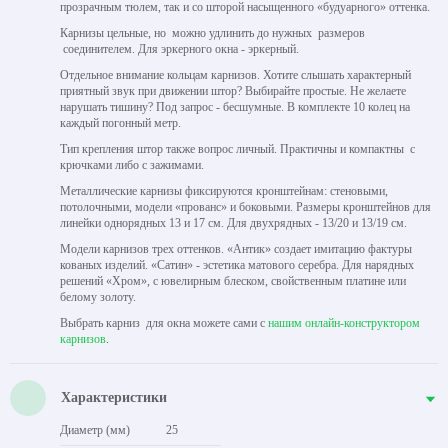
прозрачным тюлем, так и со шторой насыщенного «будуарного» оттенка.
Карнизы цельные, но можно удлинить до нужных размеров
соединителем. Для эркерного окна - эркерный.
Отдельное внимание кольцам карнизов. Хотите слышать характерный
приятный звук при движении штор? Выбирайте простые. Не желаете
нарушать тишину? Под запрос - бесшумные. В комплекте 10 колец на
каждый погонный метр.
Тип крепления штор также вопрос личный. Практичны и компактны с
крючками либо с зажимами.
Металлические карнизы фиксируются кронштейнам: стеновыми,
потолочными, модели «прованс» и боковыми. Размеры кронштейнов для
линейки однорядных 13 и 17 см. Для двухрядных - 13/20 и 13/19 см.
Модели карнизов трех оттенков. «Антик» создает имитацию фактуры
кованых изделий. «Сатин» - эстетика матового серебра. Для нарядных
решений «Хром», с ювелирным блеском, свойственным платине или
белому золоту.
Выбрать карниз для окна можете сами с
нашим онлайн-конструктором
карнизов
.
Характеристики
Диаметр (мм)
25