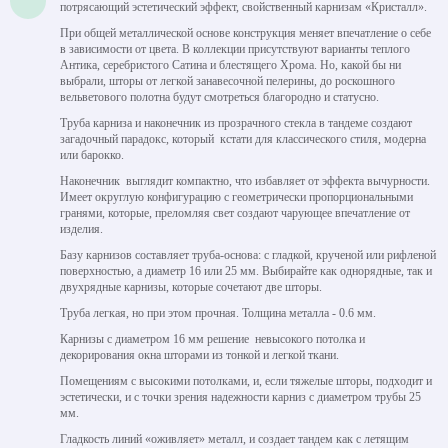
потрясающий эстетический эффект, свойственный карнизам «Кристалл».
При общей металлической основе конструкция меняет впечатление о себе
в зависимости от цвета. В коллекции присутствуют варианты теплого
Антика, серебристого Сатина и блестящего Хрома. Но, какой бы ни
выбрали, шторы от легкой занавесочной пелерины, до роскошного
вельветового полотна будут смотреться благородно и статусно.
Труба карниза и наконечник из прозрачного стекла в тандеме создают
загадочный парадокс, который кстати для классического стиля, модерна
или барокко.
Наконечник выглядит компактно, что избавляет от эффекта вычурности.
Имеет округлую конфигурацию с геометрически пропорциональными
гранями, которые, преломляя свет создают чарующее впечатление от
изделия.
Базу карнизов составляет труба-основа: с гладкой, крученой или рифленой
поверхностью, а диаметр 16 или 25 мм. Выбирайте как однорядные, так и
двухрядные карнизы, которые сочетают две шторы.
Труба легкая, но при этом прочная. Толщина металла - 0.6 мм.
Карнизы с диаметром 16 мм решение невысокого потолка и
декорирования окна шторами из тонкой и легкой ткани.
Помещениям с высокими потолками, и, если тяжелые шторы, подходит и
эстетически, и с точки зрения надежности карниз с диаметром трубы 25
мм.
Гладкость линий «оживляет» металл, и создает тандем как с летящим