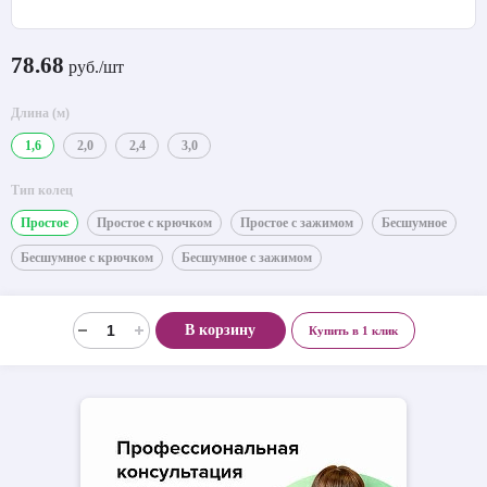
78.68
руб./шт
Длина (м)
1,6
2,0
2,4
3,0
Тип колец
Простое
Простое с крючком
Простое с зажимом
Бесшумное
Бесшумное с крючком
Бесшумное с зажимом
В корзину
Купить в 1 клик