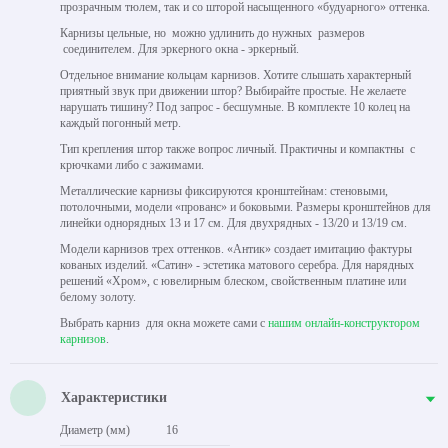
прозрачным тюлем, так и со шторой насыщенного «будуарного» оттенка.
Карнизы цельные, но можно удлинить до нужных размеров
соединителем. Для эркерного окна - эркерный.
Отдельное внимание кольцам карнизов. Хотите слышать характерный
приятный звук при движении штор? Выбирайте простые. Не желаете
нарушать тишину? Под запрос - бесшумные. В комплекте 10 колец на
каждый погонный метр.
Тип крепления штор также вопрос личный. Практичны и компактны с
крючками либо с зажимами.
Металлические карнизы фиксируются кронштейнам: стеновыми,
потолочными, модели «прованс» и боковыми. Размеры кронштейнов для
линейки однорядных 13 и 17 см. Для двухрядных - 13/20 и 13/19 см.
Модели карнизов трех оттенков. «Антик» создает имитацию фактуры
кованых изделий. «Сатин» - эстетика матового серебра. Для нарядных
решений «Хром», с ювелирным блеском, свойственным платине или
белому золоту.
Выбрать карниз для окна можете сами с
нашим онлайн-конструктором
карнизов
.
Характеристики
Диаметр (мм)
16