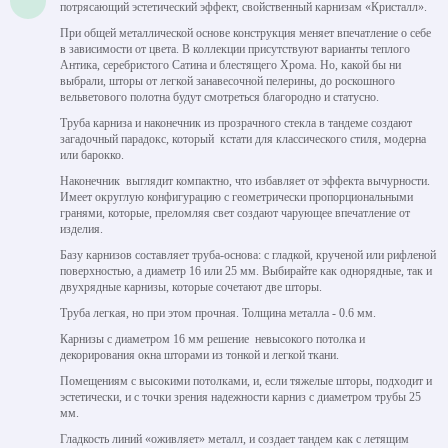
потрясающий эстетический эффект, свойственный карнизам «Кристалл».
При общей металлической основе конструкция меняет впечатление о себе
в зависимости от цвета. В коллекции присутствуют варианты теплого
Антика, серебристого Сатина и блестящего Хрома. Но, какой бы ни
выбрали, шторы от легкой занавесочной пелерины, до роскошного
вельветового полотна будут смотреться благородно и статусно.
Труба карниза и наконечник из прозрачного стекла в тандеме создают
загадочный парадокс, который кстати для классического стиля, модерна
или барокко.
Наконечник выглядит компактно, что избавляет от эффекта вычурности.
Имеет округлую конфигурацию с геометрически пропорциональными
гранями, которые, преломляя свет создают чарующее впечатление от
изделия.
Базу карнизов составляет труба-основа: с гладкой, крученой или рифленой
поверхностью, а диаметр 16 или 25 мм. Выбирайте как однорядные, так и
двухрядные карнизы, которые сочетают две шторы.
Труба легкая, но при этом прочная. Толщина металла - 0.6 мм.
Карнизы с диаметром 16 мм решение невысокого потолка и
декорирования окна шторами из тонкой и легкой ткани.
Помещениям с высокими потолками, и, если тяжелые шторы, подходит и
эстетически, и с точки зрения надежности карниз с диаметром трубы 25
мм.
Гладкость линий «оживляет» металл, и создает тандем как с летящим