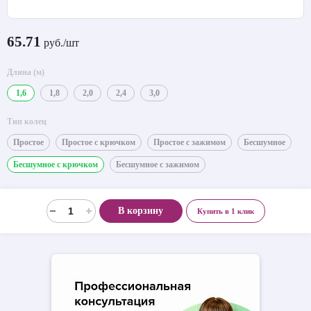
65.71
руб./шт
Длина (м)
1,6
1,8
2,0
2,4
3,0
Тип колец
Простое
Простое с крючком
Простое с зажимом
Бесшумное
Бесшумное с крючком
Бесшумное с зажимом
В корзину
Купить в 1 клик