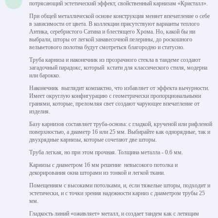
потрясающий эстетический эффект, свойственный карнизам «Кристалл».
При общей металлической основе конструкция меняет впечатление о себе
в зависимости от цвета. В коллекции присутствуют варианты теплого
Антика, серебристого Сатина и блестящего Хрома. Но, какой бы ни
выбрали, шторы от легкой занавесочной пелерины, до роскошного
вельветового полотна будут смотреться благородно и статусно.
Труба карниза и наконечник из прозрачного стекла в тандеме создают
загадочный парадокс, который кстати для классического стиля, модерна
или барокко.
Наконечник выглядит компактно, что избавляет от эффекта вычурности.
Имеет округлую конфигурацию с геометрически пропорциональными
гранями, которые, преломляя свет создают чарующее впечатление от
изделия.
Базу карнизов составляет труба-основа: с гладкой, крученой или рифленой
поверхностью, а диаметр 16 или 25 мм. Выбирайте как однорядные, так и
двухрядные карнизы, которые сочетают две шторы.
Труба легкая, но при этом прочная. Толщина металла - 0.6 мм.
Карнизы с диаметром 16 мм решение невысокого потолка и
декорирования окна шторами из тонкой и легкой ткани.
Помещениям с высокими потолками, и, если тяжелые шторы, подходит и
эстетически, и с точки зрения надежности карниз с диаметром трубы 25
мм.
Гладкость линий «оживляет» металл, и создает тандем как с летящим