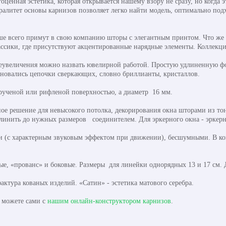
оценная эстетика, которая открывается нашему взору не сразу, но когда 
ралитет основы карнизов позволяет легко найти модель, оптимально п
чше всего примут в свою компанию шторы с элегантным принтом. Что же 
ассики, где присутствуют акцентированные нарядные элементы. Коллекци
реувеличения можно назвать ювелирной работой. Простую удлиненную ф
новались цепочки сверкающих, словно бриллианты, кристаллов.
 крученой или рифленой поверхностью, а диаметр 16 мм.
ое решение для невысокого потолка, декорирования окна шторами из тон
линить до нужных размеров соединителем. Для эркерного окна - эркер
и (с характерным звуковым эффектом при движении), бесшумными. В ко
, «прованс» и боковые. Размеры для линейки однорядных 13 и 17 см. Дл
актура кованых изделий. «Сатин» - эстетика матового серебра.
ы можете сами с
нашим онлайн-конструктором карнизов
.