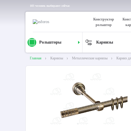
183 человек выбирают сейчас
Конструктор
Конс
рольштор
ка
Рольшторы
Карнизы
Главная
Карнизы
Металлические карнизы
Карниз д