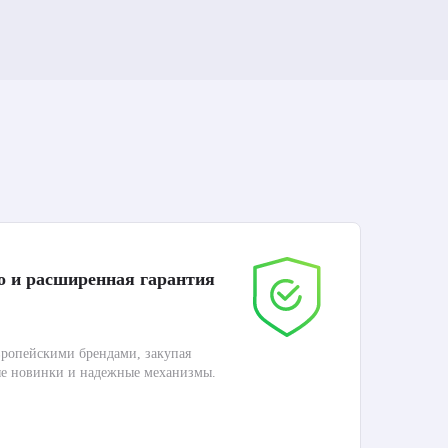
о и расширенная гарантия
До
ропейскими брендами, закупая
Дос
ые новинки и надежные механизмы.
Раб
П