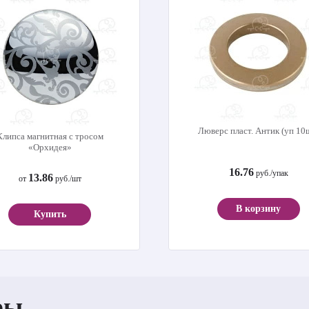
Люверс пласт. Антик (уп 10
Клипса магнитная с тросом
«Орхидея»
16.76
руб./упак
13.86
от
руб./шт
В корзину
Купить
ры