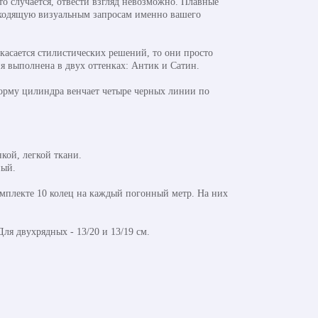
это случается, отвести взгляд невозможно. Плавные
одходящую визуальным запросам именно вашего
касается стилистических решений, то они просто
я выполнена в двух оттенках: Антик и Сатин.
орму цилиндра венчает четыре черных линии по
кой, легкой ткани.
ный.
мплекте 10 колец на каждый погонный метр. На них
я двухрядных - 13/20 и 13/19 см.