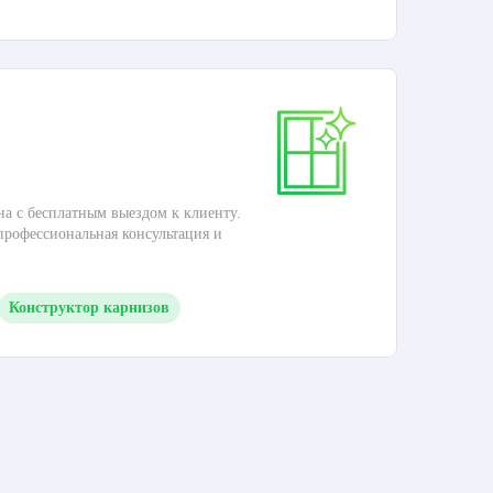
Ка
на с бесплатным выездом к клиенту.
Это
 профессиональная консультация и
кар
Конструктор карнизов
М