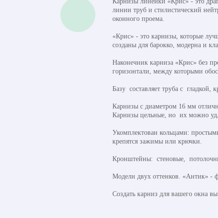
Карнизы линейки «Крис» - это драг
линии труб и стилистический нейт
оконного проема.
«Крис» - это карнизы, которые лу
созданы для барокко, модерна и кл
Наконечник карниза «Крис» без п
горизонтали, между которыми обос
Базу составляет труба с гладкой,
Карнизы с диаметром 16 мм отличн
Карнизы цельные, но их можно уд
Укомплектован кольцами: простым
крепятся зажимы или крючки.
Кронштейны: стеновые, потолочные
Модели двух оттенков. «Антик» - ф
Создать карниз для вашего окна в