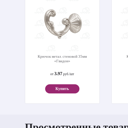
Крючок метал. стеновой 35мм
«Гвидон»
3.97
от
руб./шт
Купить
Просмотренные това