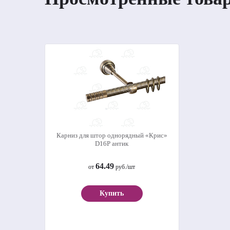
Карниз для штор однорядный «Крис»
D16Р антик
64.49
от
руб./шт
Купить