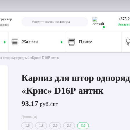
+375 2
труктор
Заказат
рнизов
Жалюзи
Плиссе
ля штор однорядный «Крис» D16Р антик
Карниз для штор одноря
«Крис» D16Р антик
93.17
руб./шт
Длина (м)
1,6
1,8
2,0
2,4
3,0