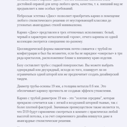
достойной оправой для штор любого цвета, качества, т. к. внешний вид не
предъявляет к ним особых требований.
Неброская эстетика «Диос» позволяет приобретать карниз в помещение
любого стилистического решения от неустаревающей классики до
угловатых авангардных стилей минимализма.
Карниз «Диос» представлен в трех оттеночных исполнениях: белый,
черный и характерно металлический «хром», отчего карнизы из одной
коллекции смотрятся совершенно по-разному.
Циллиндрической формы наконечник почти сливается с трубой по
конфигурации и был бы незаметен, если бы не нарядное «ожерелье» в три
ряда кристаллов, расположенное ближе к внешнему краю изделия.
Базу составляет труба с гладкой поверхностью. Вы можете выбрать
однорядный или двухрядный, исходя из того, планирует ли он
ограничиться одной шторой или же предпочитает создать дизайнерский
тандем.
Диаметр трубы-основы 19 мм, а толщина металла 0.6 мм. Это
обеспечивает карнизу прочность не создавая эффекта утяжеления.
Карниз с трубой диаметром 19 мм - это “золотая середина”, которая
прекрасно сочетается как с легкой и воздушной шторной тканью, так с
более плотной фактурой. Значимым преимуществом также является то,
что D19 будут гармонично смотреться в комнате с практически любой
высотой потолка, а за счет современного дизайна впишутся даже в
авангардные стилистические решения.