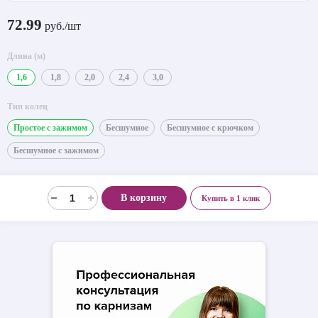
72.99
руб./шт
Длина (м)
1,6
1,8
2,0
2,4
3,0
Тип колец
Простое с зажимом
Бесшумное
Бесшумное с крючком
Бесшумное с зажимом
В корзину
Купить в 1 клик