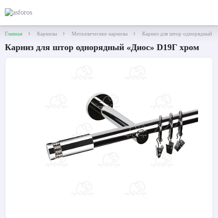
Главная
Карнизы
Металлические карнизы
Карниз для штор однорядный 
Карниз для штор однорядный «Диос» D19Г хром