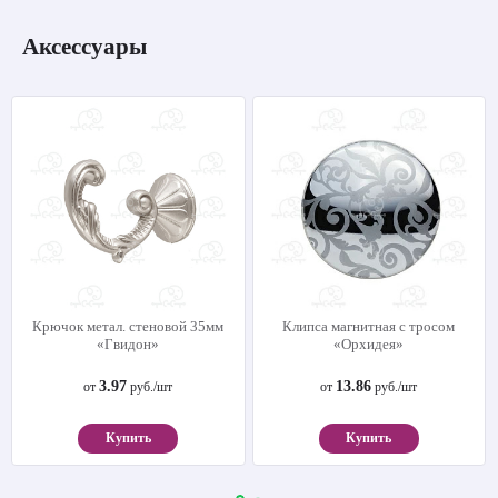
Аксессуары
Крючок метал. стеновой 35мм
Клипса магнитная с тросом
«Гвидон»
«Орхидея»
3.97
13.86
от
руб./шт
от
руб./шт
Купить
Купить