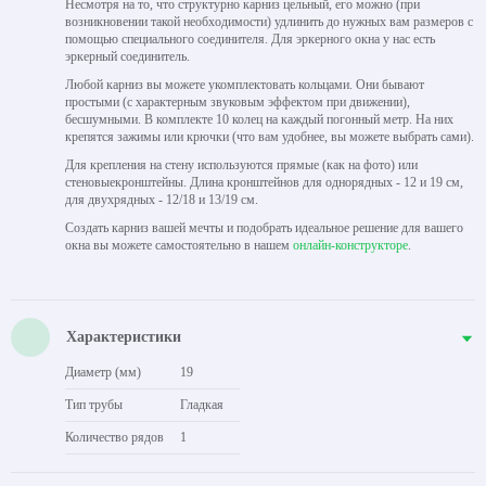
Несмотря на то, что структурно карниз цельный, его можно (при
возникновении такой необходимости) удлинить до нужных вам размеров с
помощью специального соединителя. Для эркерного окна у нас есть
эркерный соединитель.
Любой карниз вы можете укомплектовать кольцами. Они бывают
простыми (с характерным звуковым эффектом при движении),
бесшумными. В комплекте 10 колец на каждый погонный метр. На них
крепятся зажимы или крючки (что вам удобнее, вы можете выбрать сами).
Для крепления на стену используются прямые (как на фото) или
стеновыекронштейны. Длина кронштейнов для однорядных - 12 и 19 см,
для двухрядных - 12/18 и 13/19 см.
Создать карниз вашей мечты и подобрать идеальное решение для вашего
окна вы можете самостоятельно в нашем
онлайн-конструкторе
.
Характеристики
Диаметр (мм)
19
Тип трубы
Гладкая
Количество рядов
1