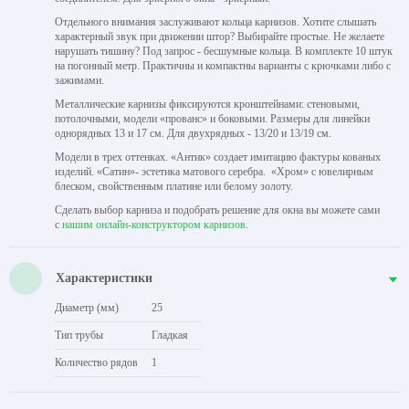
Отдельного внимания заслуживают кольца карнизов. Хотите слышать
характерный звук при движении штор? Выбирайте простые. Не желаете
нарушать тишину? Под запрос - бесшумные кольца. В комплекте 10 штук
на погонный метр. Практичны и компактны варианты с крючками либо с
зажимами.
Металлические карнизы фиксируются кронштейнами: стеновыми,
потолочными, модели «прованс» и боковыми. Размеры для линейки
однорядных 13 и 17 см. Для двухрядных - 13/20 и 13/19 см.
Модели в трех оттенках. «Антик» создает имитацию фактуры кованых
изделий. «Сатин»- эстетика матового серебра. «Хром» с ювелирным
блеском, свойственным платине или белому золоту.
Сделать выбор карниза и подобрать решение для окна вы можете сами
с
нашим онлайн-конструктором карнизов
.
Характеристики
Диаметр (мм)
25
Тип трубы
Гладкая
Количество рядов
1