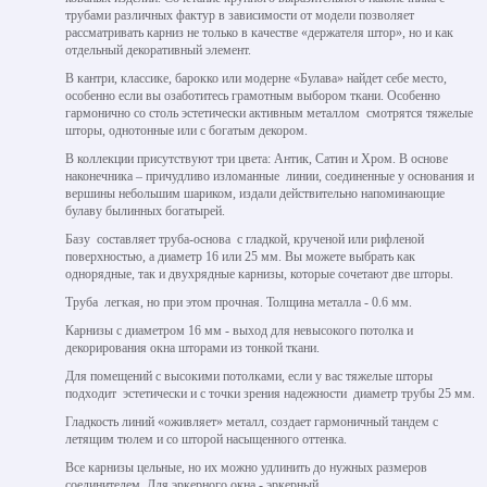
трубами различных фактур в зависимости от модели позволяет
рассматривать карниз не только в качестве «держателя штор», но и как
отдельный декоративный элемент.
В кантри, классике, барокко или модерне «Булава» найдет себе место,
особенно если вы озаботитесь грамотным выбором ткани. Особенно
гармонично со столь эстетически активным металлом смотрятся тяжелые
шторы, однотонные или с богатым декором.
В коллекции присутствуют три цвета: Антик, Сатин и Хром. В основе
наконечника – причудливо изломанные линии, соединенные у основания и
вершины небольшим шариком, издали действительно напоминающие
булаву былинных богатырей.
Базу составляет труба-основа с гладкой, крученой или рифленой
поверхностью, а диаметр 16 или 25 мм. Вы можете выбрать как
однорядные, так и двухрядные карнизы, которые сочетают две шторы.
Труба легкая, но при этом прочная. Толщина металла - 0.6 мм.
Карнизы с диаметром 16 мм - выход для невысокого потолка и
декорирования окна шторами из тонкой ткани.
Для помещений с высокими потолками, если у вас тяжелые шторы
подходит эстетически и с точки зрения надежности диаметр трубы 25 мм.
Гладкость линий «оживляет» металл, создает гармоничный тандем с
летящим тюлем и со шторой насыщенного оттенка.
Все карнизы цельные, но их можно удлинить до нужных размеров
соединителем. Для эркерного окна - эркерный.