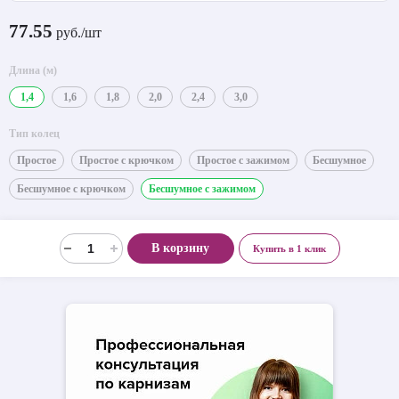
77.55
руб./шт
Длина (м)
1,4
1,6
1,8
2,0
2,4
3,0
Тип колец
Простое
Простое с крючком
Простое с зажимом
Бесшумное
Бесшумное с крючком
Бесшумное с зажимом
В корзину
Купить в 1 клик