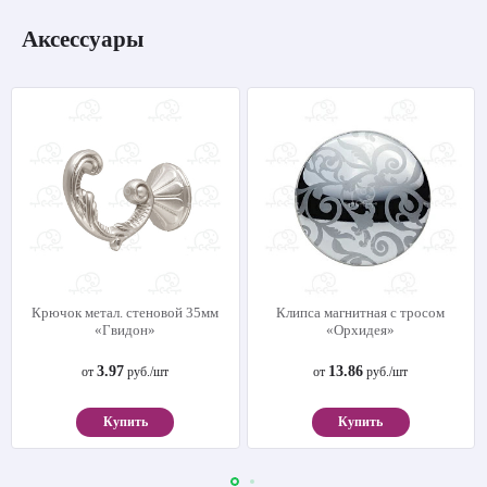
Аксессуары
Крючок метал. стеновой 35мм
Клипса магнитная с тросом
«Гвидон»
«Орхидея»
3.97
13.86
от
руб./шт
от
руб./шт
Купить
Купить