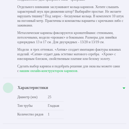
Отдельного внимания заслуживают кольца карнизов. Хотите слышать
характерный звук при движении штор? Выбирайте простые. Не желаете
нарушать тишину? Под запрос - бесшумные кольца. В комплекте 10 штук
на погонный метр. Практичны и компактны варианты с крючками либо с
зажимами.
Металлические карнизы фиксируются кронштейнами: стеновыми,
потолочными, модели «прованс» и боковыми. Размеры для линейки
однорядных 13 и 17 см. Для двухрядных - 13/20 и 13/19 см.
Модели в трех оттенках. «Антик» создает имитацию фактуры кованых
изделий. «Сатин» отдает дань эстетике матового серебра. «Хром» с
ювелирным блеском, свойственным платине или белому золоту.
Сделать выбор карниза и подобрать решение для окна вы можете сами
с
нашим онлайн-конструктором карнизов
.
Характеристики
Диаметр (мм)
25
Тип трубы
Гладкая
Количество рядов
1