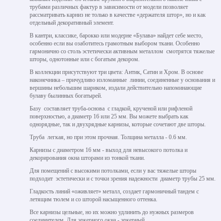
трубами различных фактур в зависимости от модели позволяет
рассматривать карниз не только в качестве «держателя штор», но и как
отдельный декоративный элемент.
В кантри, классике, барокко или модерне «Булава» найдет себе место,
особенно если вы озаботитесь грамотным выбором ткани. Особенно
гармонично со столь эстетически активным металлом смотрятся тяжелые
шторы, однотонные или с богатым декором.
В коллекции присутствуют три цвета: Антик, Сатин и Хром. В основе
наконечника – причудливо изломанные линии, соединенные у основания и
вершины небольшим шариком, издали действительно напоминающие
булаву былинных богатырей.
Базу составляет труба-основа с гладкой, крученой или рифленой
поверхностью, а диаметр 16 или 25 мм. Вы можете выбрать как
однорядные, так и двухрядные карнизы, которые сочетают две шторы.
Труба легкая, но при этом прочная. Толщина металла - 0.6 мм.
Карнизы с диаметром 16 мм - выход для невысокого потолка и
декорирования окна шторами из тонкой ткани.
Для помещений с высокими потолками, если у вас тяжелые шторы
подходит эстетически и с точки зрения надежности диаметр трубы 25 мм.
Гладкость линий «оживляет» металл, создает гармоничный тандем с
летящим тюлем и со шторой насыщенного оттенка.
Все карнизы цельные, но их можно удлинить до нужных размеров
соединителем. Для эркерного окна - эркерный.