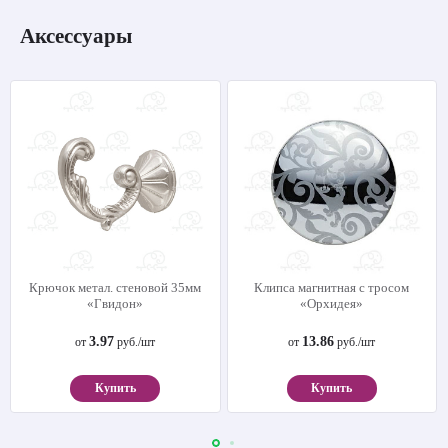
Аксессуары
Крючок метал. стеновой 35мм
Клипса магнитная с тросом
«Гвидон»
«Орхидея»
3.97
13.86
от
руб./шт
от
руб./шт
Купить
Купить