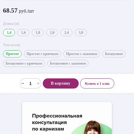
68.57
руб./шт
Длина (м)
1,4
1,6
1,8
2,0
2,4
3,0
Тип колец
Простое
Простое с крючком
Простое с зажимом
Бесшумное
Бесшумное с крючком
Бесшумное с зажимом
В корзину
Купить в 1 клик