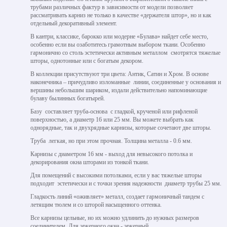
трубами различных фактур в зависимости от модели позволяет
рассматривать карниз не только в качестве «держателя штор», но и как
отдельный декоративный элемент.
В кантри, классике, барокко или модерне «Булава» найдет себе место,
особенно если вы озаботитесь грамотным выбором ткани. Особенно
гармонично со столь эстетически активным металлом смотрятся тяжелые
шторы, однотонные или с богатым декором.
В коллекции присутствуют три цвета: Антик, Сатин и Хром. В основе
наконечника – причудливо изломанные линии, соединенные у основания и
вершины небольшим шариком, издали действительно напоминающие
булаву былинных богатырей.
Базу составляет труба-основа с гладкой, крученой или рифленой
поверхностью, а диаметр 16 или 25 мм. Вы можете выбрать как
однорядные, так и двухрядные карнизы, которые сочетают две шторы.
Труба легкая, но при этом прочная. Толщина металла - 0.6 мм.
Карнизы с диаметром 16 мм - выход для невысокого потолка и
декорирования окна шторами из тонкой ткани.
Для помещений с высокими потолками, если у вас тяжелые шторы
подходит эстетически и с точки зрения надежности диаметр трубы 25 мм.
Гладкость линий «оживляет» металл, создает гармоничный тандем с
летящим тюлем и со шторой насыщенного оттенка.
Все карнизы цельные, но их можно удлинить до нужных размеров
соединителем. Для эркерного окна - эркерный.