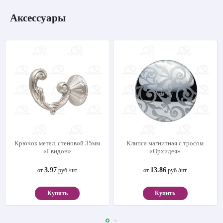
Аксессуары
Крючок метал. стеновой 35мм
Клипса магнитная с тросом
«Гвидон»
«Орхидея»
3.97
13.86
от
руб./шт
от
руб./шт
Купить
Купить