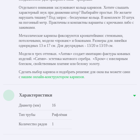
Отдельного внимания заслуживают кольца карнизов. Хотите слышать
характерный звук при движении штор? Выбирайте простые. Не желаете
нарушать тишину? Под запрос - бесшумные кольца. В комплекте 10 штук
на погонный метр. Практичны и компактны варианты с крючками либо с
зажимами.
Металлические карнизы фиксируются кронштейнами: стеновыми,
потолочными, модели «прованс» и боковыми. Размеры для линейки
однорядных 13 и 17 см. Для двухрядных - 13/20 и 13/19 см.
Модели в трех оттенках. «Антик» создает имитацию фактуры кованых
изделий. «Сатин»- эстетика матового серебра. «Хром» с ювелирным
блеском, свойственным платине или белому золоту.
Сделать выбор карниза и подобрать решение для окна вы можете сами
с
нашим онлайн-конструктором карнизов
.
Характеристики
Диаметр (мм)
16
Тип трубы
Рифлёная
Количество рядов
1