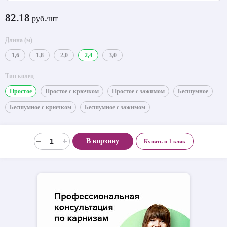
82.18
руб./шт
Длина (м)
1,6
1,8
2,0
2,4
3,0
Тип колец
Простое
Простое с крючком
Простое с зажимом
Бесшумное
Бесшумное с крючком
Бесшумное с зажимом
В корзину
Купить в 1 клик