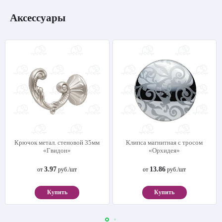
Аксессуары
Крючок метал. стеновой 35мм
Клипса магнитная с тросом
«Гвидон»
«Орхидея»
3.97
13.86
от
руб./шт
от
руб./шт
Купить
Купить