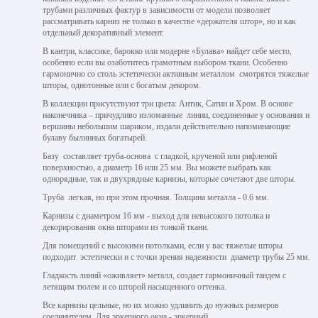
трубами различных фактур в зависимости от модели позволяет
рассматривать карниз не только в качестве «держателя штор», но и как
отдельный декоративный элемент.
В кантри, классике, барокко или модерне «Булава» найдет себе место,
особенно если вы озаботитесь грамотным выбором ткани. Особенно
гармонично со столь эстетически активным металлом смотрятся тяжелые
шторы, однотонные или с богатым декором.
В коллекции присутствуют три цвета: Антик, Сатин и Хром. В основе
наконечника – причудливо изломанные линии, соединенные у основания и
вершины небольшим шариком, издали действительно напоминающие
булаву былинных богатырей.
Базу составляет труба-основа с гладкой, крученой или рифленой
поверхностью, а диаметр 16 или 25 мм. Вы можете выбрать как
однорядные, так и двухрядные карнизы, которые сочетают две шторы.
Труба легкая, но при этом прочная. Толщина металла - 0.6 мм.
Карнизы с диаметром 16 мм - выход для невысокого потолка и
декорирования окна шторами из тонкой ткани.
Для помещений с высокими потолками, если у вас тяжелые шторы
подходит эстетически и с точки зрения надежности диаметр трубы 25 мм.
Гладкость линий «оживляет» металл, создает гармоничный тандем с
летящим тюлем и со шторой насыщенного оттенка.
Все карнизы цельные, но их можно удлинить до нужных размеров
соединителем. Для эркерного окна - эркерный.