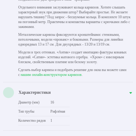
Отдельного внимания заслуживают кольца карнизов. Хотите слышать
характерный звук при движении штор? Выбирайте простые. Не желаете
нарушать тишину? Под запрос - бесшумные кольца. В комплекте 10 штук
на погонный метр. Практичны и компактны варианты с крючками либо с
зажимами.
Металлические карнизы фиксируются кронштейнами: стеновыми,
потолочными, модели «прованс» и боковыми. Размеры для линейки
однорядных 13 и 17 см. Для двухрядных - 13/20 и 13/19 см.
Модели в трех оттенках. «Антик» создает имитацию фактуры кованых
изделий. «Сатин»- эстетика матового серебра. «Хром» с ювелирным
блеском, свойственным платине или белому золоту.
Сделать выбор карниза и подобрать решение для окна вы можете сами
с
нашим онлайн-конструктором карнизов
.
Характеристики
Диаметр (мм)
16
Тип трубы
Рифлёная
Количество рядов
1