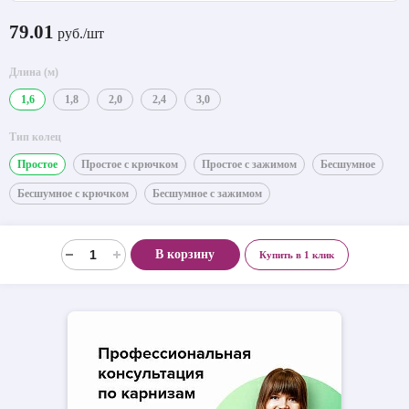
79.01
руб./шт
Длина (м)
1,6
1,8
2,0
2,4
3,0
Тип колец
Простое
Простое с крючком
Простое с зажимом
Бесшумное
Бесшумное с крючком
Бесшумное с зажимом
В корзину
Купить в 1 клик