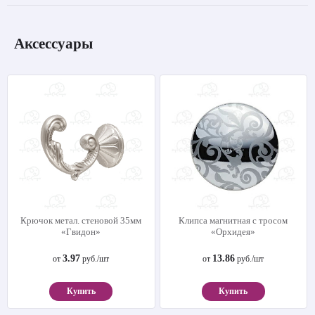
Аксессуары
Крючок метал. стеновой 35мм
Клипса магнитная с тросом
«Гвидон»
«Орхидея»
3.97
13.86
от
руб./шт
от
руб./шт
Купить
Купить