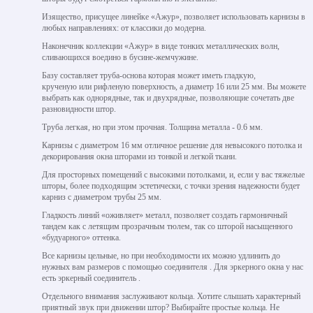
Изящество, присущее линейке «Ажур», позволяет использовать карнизы в
любых направлениях: от классики до модерна.
Наконечник коллекции «Ажур» в виде тонких металлических волн,
сливающихся воедино в бусине-жемчужине.
Базу составляет труба-основа которая может иметь гладкую,
крученую или рифленую поверхность, а диаметр 16 или 25 мм. Вы можете
выбрать как однорядные, так и двухрядные, позволяющие сочетать две
разновидности штор.
Труба легкая, но при этом прочная. Толщина металла - 0.6 мм.
Карнизы с диаметром 16 мм отличное решение для невысокого потолка и
декорирования окна шторами из тонкой и легкой ткани.
Для просторных помещений с высокими потолками, и, если у вас тяжелые
шторы, более подходящим эстетически, с точки зрения надежности будет
карниз с диаметром трубы 25 мм.
Гладкость линий «оживляет» металл, позволяет создать гармоничный
тандем как с летящим прозрачным тюлем, так со шторой насыщенного
«будуарного» оттенка.
Все карнизы цельные, но при необходимости их можно удлинить до
нужных вам размеров с помощью соединителя . Для эркерного окна у нас
есть эркерный соединитель .
Отдельного внимания заслуживают кольца. Хотите слышать характерный
приятный звук при движении штор? Выбирайте простые кольца. Не