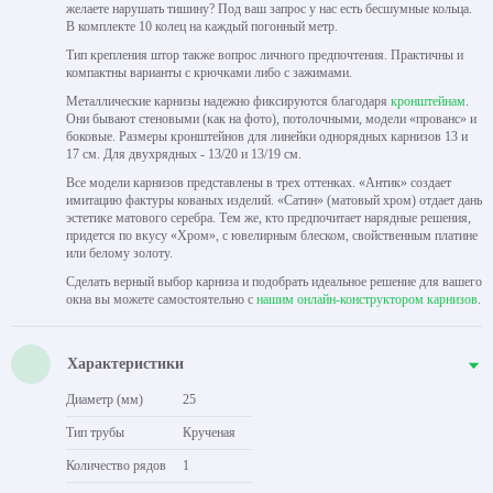
желаете нарушать тишину? Под ваш запрос у нас есть бесшумные кольца.
В комплекте 10 колец на каждый погонный метр.
Тип крепления штор также вопрос личного предпочтения. Практичны и
компактны варианты с крючками либо с зажимами.
Металлические карнизы надежно фиксируются благодаря
кронштейнам
.
Они бывают стеновыми (как на фото), потолочными, модели «прованс» и
боковые. Размеры кронштейнов для линейки однорядных карнизов 13 и
17 см. Для двухрядных - 13/20 и 13/19 см.
Все модели карнизов представлены в трех оттенках. «Антик» создает
имитацию фактуры кованых изделий. «Сатин» (матовый хром) отдает дань
эстетике матового серебра. Тем же, кто предпочитает нарядные решения,
придется по вкусу «Хром», с ювелирным блеском, свойственным платине
или белому золоту.
Сделать верный выбор карниза и подобрать идеальное решение для вашего
окна вы можете самостоятельно с
нашим онлайн-конструктором карнизов
.
Характеристики
Диаметр (мм)
25
Тип трубы
Крученая
Количество рядов
1