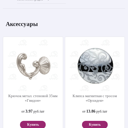
Аксессуары
Крючок метал. стеновой 35мм
Клипса магнитная с тросом
«Гвидон»
«Орхидея»
3.97
13.86
от
руб./шт
от
руб./шт
Купить
Купить