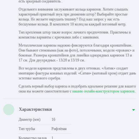
есть эркерный соединитель .
Отдельного внимания заслуживают кольца карнизов. Хотите слышать
характерный приятный звук при движении штор? Выбирайте простые
кольца. Не желаете нарушать тишину? Под ваш запрос у нас есть
бесшумные кольца. В комплекте 10 колец на каждый погонный метр.
Тип крепления штор также вопрос личного предпочтения. Практичны и
компактны варианты с крючками либо с зажимами.
Металлические карнизы надежно фиксируются благодаря кронштейнам.
Они бывают стеновыми (как на фото), потолочными, модели «прованс» и
боковые. Размеры кронштейнов для линейки однорядных карнизов 13 и
17 см. Для двухрядных - 13/20 и 13/19 см.
Все модели карнизов представлены в двух оттенках. «Антик» создает
имитацию фактуры кованых изделий. «Сатин» (матовый хром) отдает дань
эстетике матового серебра.
Сделать верный выбор карниза и подобрать идеальное решение для вашего
окна вы можете самостоятельно с
нашим онлайн-конструктором карнизов
.
Характеристики
Диаметр (мм)
16
Тип трубы
Рифлёная
Количество рядов
1