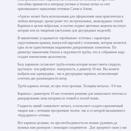
способны привнести в интерьер уютные и теплые нотки за счет
оригинального напыления оттенков Сатин и Антик.
«Арига» может быть использована для оформления окна практически в
любом интерьере, кроме разве что экстремальных, авангардных стилей.
Карнизы в целом неброские, и охотно отдают цветовые акценты на откуп
шторам или их тандемам (актуально для двухрядных моделей).
В наконечнике угадывается «пробковая» эстетика с характерно
скругленными краями, выпуклой нарезкой у основания, которая является
едва ли не единственным выраженно декоративным элементом. По
диаметру наконечник близок к окружности трубы, что в собранном виде
создает впечатление целостности.
Базу карнизов составляет труба-основа которая может иметь гладкую,
крученую или рифленую поверхность, а диаметр 16 мм. Вы можете
выбрать как однорядные , так и двухрядные карнизы, позволяющие
сочетать две разновидности штор.
Труба карниза легкая, но при этом прочная. Толщина металла - 0.6 мм.
Карнизы с диаметром 16 мм отличное решение для невысокого потолка и
декорирования окна шторами из тонкой и легкой ткани.
Гладкость линий «оживляет» металл, и позволяет создать гармоничный
тандем как с летящим прозрачным тюлем, так и со шторой насыщенного
«будуарного» оттенка.
Все карнизы цельные, но при необходимости их можно удлинить до
нужных вам размеров с помощью соединителя . Для эркерного окна у нас