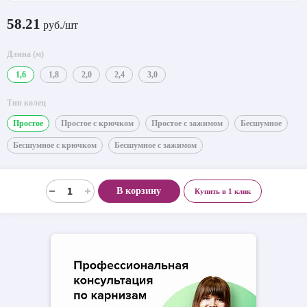
58.21
руб./шт
Длина (м)
1,6
1,8
2,0
2,4
3,0
Тип колец
Простое
Простое с крючком
Простое с зажимом
Бесшумное
Бесшумное с крючком
Бесшумное с зажимом
В корзину
Купить в 1 клик