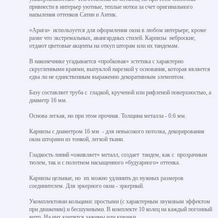
привнести в интерьер уютные, теплые нотки за счет оригинального
напыления оттенков Сатин и Антик.
«Арига» используется для оформления окна в любом интерьере, кроме
разве что экстремальных, авангардных стилей. Карнизы неброские,
отдают цветовые акценты на откуп шторам или их тандемам.
В наконечнике угадывается «пробковая» эстетика с характерно
скругленными краями, выпуклой нарезкой у основания, которая является
едва ли не единственным выраженно декоративным элементом.
Базу составляет труба с гладкой, крученой или рифленой поверхностью, а
диаметр 16 мм.
Основа легкая, но при этом прочная. Толщина металла - 0.6 мм.
Карнизы с диаметром 16 мм - для невысокого потолка, декорирования
окна шторами из тонкой, легкой ткани.
Гладкость линий «оживляет» металл, создает тандем, как с прозрачным
тюлем, так и с полотном насыщенного «будуарного» оттенка.
Карнизы цельные, но их можно удлинить до нужных размеров
соединителем. Для эркерного окна - эркерный.
Укомплектован кольцами: простыми (с характерным звуковым эффектом
при движении) и бесшумными. В комплекте 10 колец на каждый погонный
метр. На них крепятся зажимы или крючки.