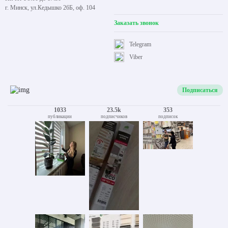
г. Минск, ул.Кедышко 26Б, оф. 104
Заказать звонок
Telegram
Viber
Подписаться
1033
23.5k
353
публикации
подписчиков
подписок