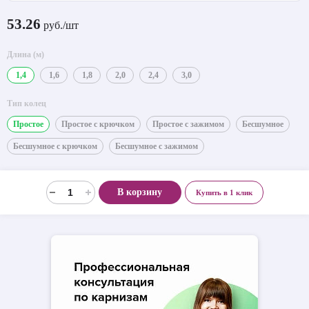
53.26
руб./шт
Длина (м)
1,4
1,6
1,8
2,0
2,4
3,0
Тип колец
Простое
Простое с крючком
Простое с зажимом
Бесшумное
Бесшумное с крючком
Бесшумное с зажимом
В корзину
Купить в 1 клик