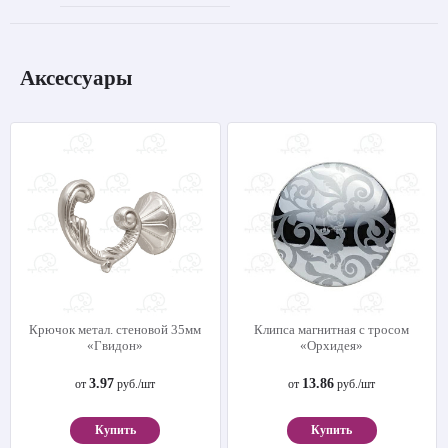
Аксессуары
Крючок метал. стеновой 35мм
Клипса магнитная с тросом
«Гвидон»
«Орхидея»
3.97
13.86
от
руб./шт
от
руб./шт
Купить
Купить