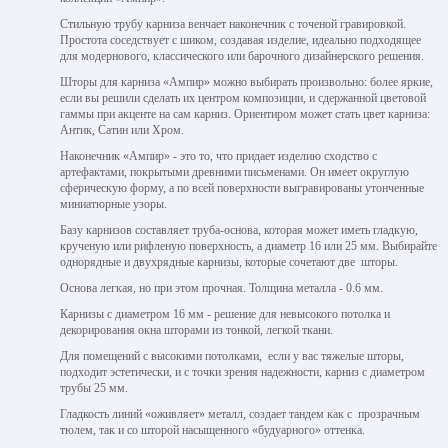
Стильную трубу карниза венчает наконечник с точеной гравировкой.
Простота соседствует с шиком, создавая изделие, идеально подходящее
для модернового, классического или барочного дизайнерского решения.
Шторы для карниза «Ампир» можно выбирать произвольно: более яркие,
если вы решили сделать их центром композиции, и сдержанной цветовой
гаммы при акценте на сам карниз. Ориентиром может стать цвет карниза:
Антик, Сатин или Хром.
Наконечник «Ампир» - это то, что придает изделию сходство с
артефактами, покрытыми древними письменами. Он имеет округлую
сферическую форму, а по всей поверхности выгравированы утонченные
миниатюрные узоры.
Базу карнизов составляет труба-основа, которая может иметь гладкую,
крученую или рифленую поверхность, а диаметр 16 или 25 мм. Выбирайте
однорядные и двухрядные карнизы, которые сочетают две шторы.
Основа легкая, но при этом прочная. Толщина металла - 0.6 мм.
Карнизы с диаметром 16 мм - решение для невысокого потолка и
декорирования окна шторами из тонкой, легкой ткани.
Для помещений с высокими потолками, если у вас тяжелые шторы,
подходит эстетически, и с точки зрения надежности, карниз с диаметром
трубы 25 мм.
Гладкость линий «оживляет» металл, создает тандем как с прозрачным
тюлем, так и со шторой насыщенного «будуарного» оттенка.