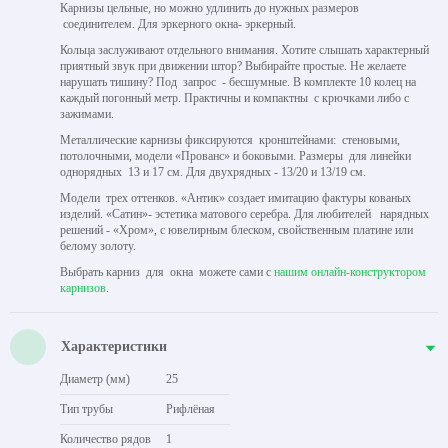
Карнизы цельные, но можно удлинить до нужных размеров
соединителем. Для эркерного окна- эркерный.
Кольца заслуживают отдельного внимания. Хотите слышать характерный
приятный звук при движении штор? Выбирайте простые. Не желаете
нарушать тишину? Под запрос - бесшумные. В комплекте 10 колец на
каждый погонный метр. Практичны и компактны с крючками либо с
зажимами.
Металлические карнизы фиксируются кронштейнами: стеновыми,
потолочными, модели «Прованс» и боковыми. Размеры для линейки
однорядных 13 и 17 см. Для двухрядных - 13/20 и 13/19 см.
Модели трех оттенков. «Антик» создает имитацию фактуры кованых
изделий. «Сатин»- эстетика матового серебра. Для любителей нарядных
решений - «Хром», с ювелирным блеском, свойственным платине или
белому золоту.
Выбрать карниз для окна можете сами с
нашим онлайн-конструктором
карнизов
.
Характеристики
Диаметр (мм)
25
Тип трубы
Рифлёная
Количество рядов
1