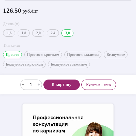
126.50
руб./шт
Длина (м)
1,6
1,8
2,0
2,4
3,0
Тип колец
Простое
Простое с крючком
Простое с зажимом
Бесшумное
Бесшумное с крючком
Бесшумное с зажимом
В корзину
Купить в 1 клик