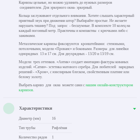
Карнизы цельные, но можно удлинить до нужных размеров
соединителем. Для эркерного окна- эркерный.
Кольца заслуживают отдельного внимания. Хотите слышать характерный
приятный звук при движении штор? Выбирайте простые. Не желаете
нарушать тишину? Под запрос - бесшумные. В комплекте 10 колец на
каждый погонный метр. Практичны и компактны с крючками либо с
зажимами.
Металлические карнизы фиксируются кронштейнами: стеновыми,
потолочными, модели «Прованс» и боковыми. Размеры для линейки
однорядных 13 и 17 см. Для двухрядных - 13/20 и 13/19 см.
Модели трех оттенков. «Антик» создает имитацию фактуры кованых
изделий. «Сатин»- эстетика матового серебра. Для любителей нарядных
решений - «Хром», с ювелирным блеском, свойственным платине или
белому золоту.
Выбрать карниз для окна можете сами с
нашим онлайн-конструктором
карнизов
.
Характеристики
Диаметр (мм)
16
Тип трубы
Рифлёная
Количество рядов
1