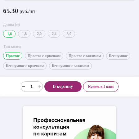
65.30
руб./шт
Длина (м)
1,6
1,8
2,0
2,4
3,0
Тип колец
Простое
Простое с крючком
Простое с зажимом
Бесшумное
Бесшумное с крючком
Бесшумное с зажимом
В корзину
Купить в 1 клик