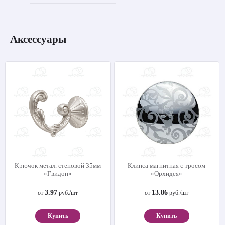
Аксессуары
Крючок метал. стеновой 35мм
Клипса магнитная с тросом
«Гвидон»
«Орхидея»
3.97
13.86
от
руб./шт
от
руб./шт
Купить
Купить