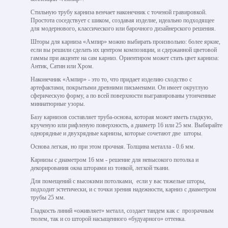
Стильную трубу карниза венчает наконечник с точеной гравировкой.
Простота соседствует с шиком, создавая изделие, идеально подходящее
для модернового, классического или барочного дизайнерского решения.
Шторы для карниза «Ампир» можно выбирать произвольно: более яркие,
если вы решили сделать их центром композиции, и сдержанной цветовой
гаммы при акценте на сам карниз. Ориентиром может стать цвет карниза:
Антик, Сатин или Хром.
Наконечник «Ампир» - это то, что придает изделию сходство с
артефактами, покрытыми древними письменами. Он имеет округлую
сферическую форму, а по всей поверхности выгравированы утонченные
миниатюрные узоры.
Базу карнизов составляет труба-основа, которая может иметь гладкую,
крученую или рифленую поверхность, а диаметр 16 или 25 мм. Выбирайте
однорядные и двухрядные карнизы, которые сочетают две шторы.
Основа легкая, но при этом прочная. Толщина металла - 0.6 мм.
Карнизы с диаметром 16 мм - решение для невысокого потолка и
декорирования окна шторами из тонкой, легкой ткани.
Для помещений с высокими потолками, если у вас тяжелые шторы,
подходит эстетически, и с точки зрения надежности, карниз с диаметром
трубы 25 мм.
Гладкость линий «оживляет» металл, создает тандем как с прозрачным
тюлем, так и со шторой насыщенного «будуарного» оттенка.